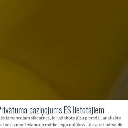
Privātuma paziņojums ES lietotājiem
ēs izmantojam sīkdatnes, lai uzlabotu jūsu pieredzi, analizētu
ietnes izmantošanu un mārketinga nolūkos. Jūs varat pārvaldīt