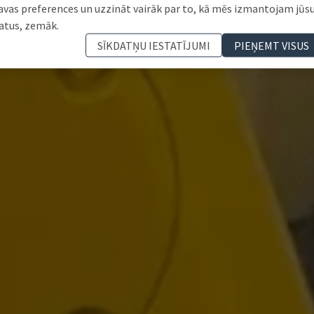
avas preferences un uzzināt vairāk par to, kā mēs izmantojam jūs
atus, zemāk.
SĪKDATŅU IESTATĪJUMI
PIEŅEMT VISUS