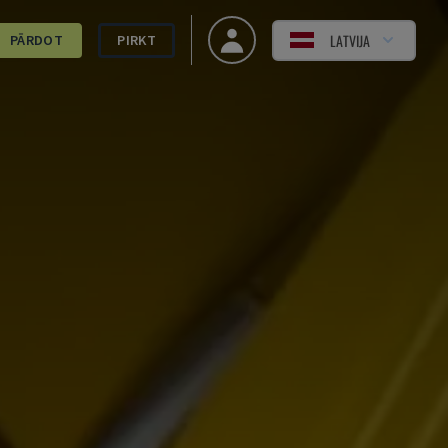
LATVIJA
PĀRDOT
PIRKT