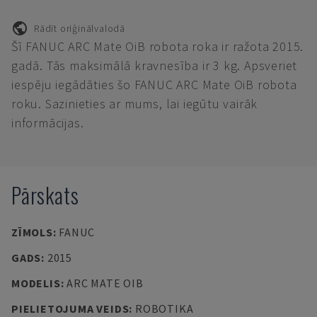
Rādīt oriģinālvalodā
Šī FANUC ARC Mate OiB robota roka ir ražota 2015.
gadā. Tās maksimālā kravnesība ir 3 kg. Apsveriet
iespēju iegādāties šo FANUC ARC Mate OiB robota
roku. Sazinieties ar mums, lai iegūtu vairāk
informācijas.
Pārskats
ZĪMOLS
:
FANUC
GADS
:
2015
MODELIS
:
ARC MATE OIB
PIELIETOJUMA VEIDS
:
ROBOTIKA