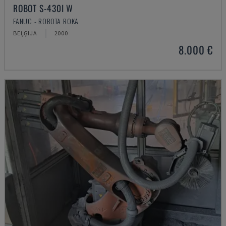
ROBOT S-430I W
FANUC - ROBOTA ROKA
BEĻĢIJA
2000
8.000 €