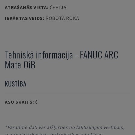
ATRAŠANĀS VIETA
:
ČEHIJA
IEKĀRTAS VEIDS
:
ROBOTA ROKA
Tehniskā informācija
-
FANUC
ARC
Mate OiB
KUSTĪBA
ASU SKAITS
:
6
*Parādītie dati var atšķirties no faktiskajām vērtībām,
par to jāpārliecinās tirdzniecības pārstāvim.