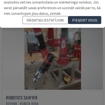
14.000 €
analizētu vietnes izmantošanu un mārketinga nolūkos. Jūs
varat pārvaldīt savas preferences un uzzināt vairāk par to, kā
mēs izmantojam jūsu datus, zemāk.
SĪKDATŅU IESTATĪJUMI
PIEŅEMT VISUS
ROBOTICS SAWYER
RETHINK - ROBOTA ROKA