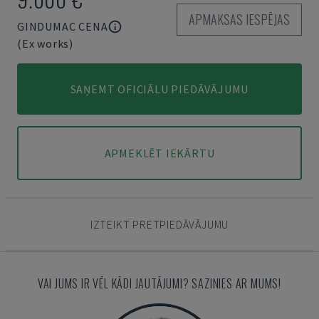
APMAKSAS IESPĒJAS
GINDUMAC CENA
(Ex works)
SAŅEMT OFICIĀLU PIEDĀVĀJUMU
APMEKLĒT IEKĀRTU
IZTEIKT PRETPIEDĀVĀJUMU
VAI JUMS IR VĒL KĀDI JAUTĀJUMI? SAZINIES AR MUMS!