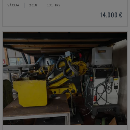
VĀCIJA
2018
131 HRS
14.000 €