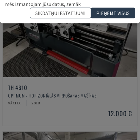
mēs izmantojam jūsu datus, zemāk.
SĪKDATŅU IESTATĪJUMI
PIEŅEMT VISUS
TH 4610
OPTIMUM - HORIZONTĀLĀS VIRPOŠANAS MAŠĪNAS
VĀCIJA
2018
12.000 €