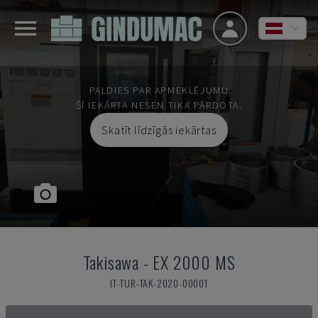
PALDIES PAR APMEKLĒJUMU
ŠĪ IEKĀRTA NESEN TIKA PĀRDOTA.
Skatīt līdzīgās iekārtas
Takisawa
-
EX 2000 MS
IT-TUR-TAK-2020-00001