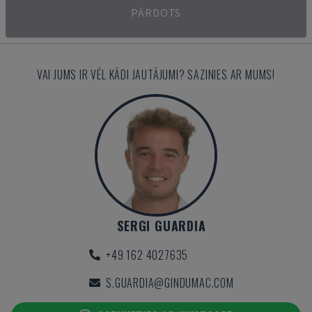
PĀRDOTS
VAI JUMS IR VĒL KĀDI JAUTĀJUMI? SAZINIES AR MUMS!
SERGI GUARDIA
+49 162 4027635
S.GUARDIA@GINDUMAC.COM