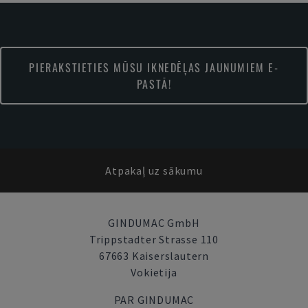
PIERAKSTIETIES MŪSU IKNEDĒĻAS JAUNUMIEM E-
PASTĀ!
Atpakaļ uz sākumu
GINDUMAC GmbH
Trippstadter Strasse 110
67663 Kaiserslautern
Vokietija
PAR GINDUMAC