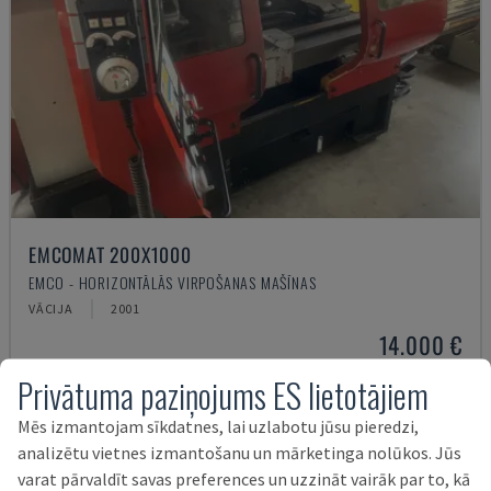
EMCOMAT 200X1000
EMCO - HORIZONTĀLĀS VIRPOŠANAS MAŠĪNAS
VĀCIJA
2001
14.000 €
Privātuma paziņojums ES lietotājiem
Mēs izmantojam sīkdatnes, lai uzlabotu jūsu pieredzi,
analizētu vietnes izmantošanu un mārketinga nolūkos. Jūs
varat pārvaldīt savas preferences un uzzināt vairāk par to, kā