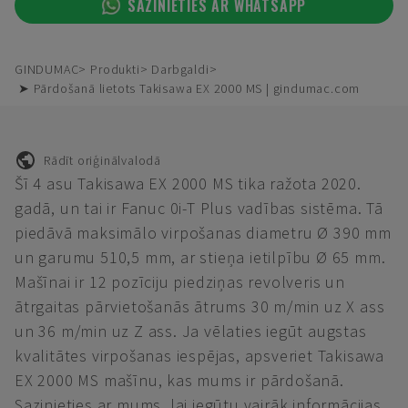
SAZINIETIES AR WHATSAPP
GINDUMAC
Produkti
Darbgaldi
➤ Pārdošanā lietots Takisawa EX 2000 MS | gindumac.com
Rādīt oriģinālvalodā
Šī 4 asu Takisawa EX 2000 MS tika ražota 2020.
gadā, un tai ir Fanuc 0i-T Plus vadības sistēma. Tā
piedāvā maksimālo virpošanas diametru Ø 390 mm
un garumu 510,5 mm, ar stieņa ietilpību Ø 65 mm.
Mašīnai ir 12 pozīciju piedziņas revolveris un
ātrgaitas pārvietošanās ātrums 30 m/min uz X ass
un 36 m/min uz Z ass. Ja vēlaties iegūt augstas
kvalitātes virpošanas iespējas, apsveriet Takisawa
EX 2000 MS mašīnu, kas mums ir pārdošanā.
Sazinieties ar mums, lai iegūtu vairāk informācijas.