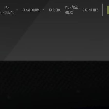
PAR
JAUNĀKĀS
PAKALPOJUMI
KARJERA
SAZINĀTIES
GINDUMAC
ZIŅAS