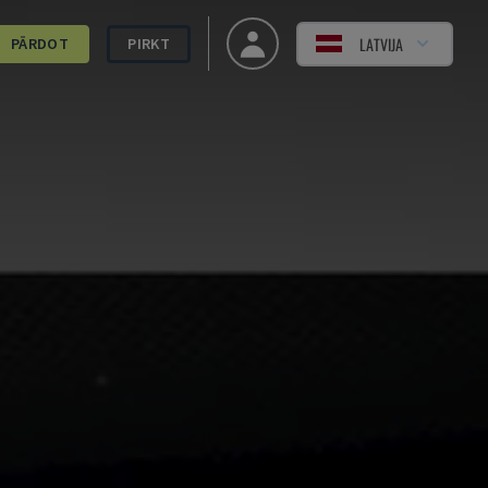
LATVIJA
PĀRDOT
PIRKT