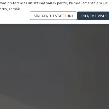
avas preferences un uzzināt vairāk par to, kā mēs izmantojam jūs
atus, zemāk.
SĪKDATŅU IESTATĪJUMI
PIEŅEMT VISUS