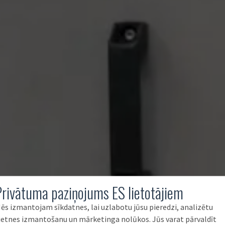
Privātuma paziņojums ES lietotājiem
ēs izmantojam sīkdatnes, lai uzlabotu jūsu pieredzi, analizētu
ietnes izmantošanu un mārketinga nolūkos. Jūs varat pārvaldīt