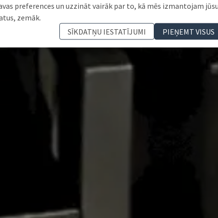
avas preferences un uzzināt vairāk par to, kā mēs izmantojam jūs
atus, zemāk.
SĪKDATŅU IESTATĪJUMI
PIEŅEMT VISUS