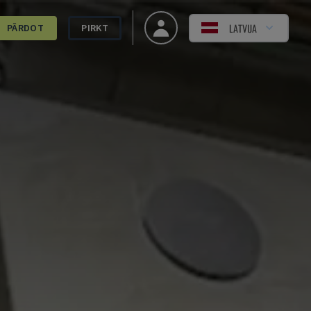
LATVIJA
PĀRDOT
PIRKT