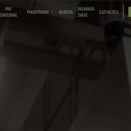
PAR
JAUNĀKĀS
PAKALPOJUMI
KARJERA
SAZINĀTIES
GINDUMAC
ZIŅAS