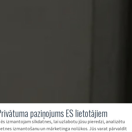
Privātuma paziņojums ES lietotājiem
ēs izmantojam sīkdatnes, lai uzlabotu jūsu pieredzi, analizētu
ietnes izmantošanu un mārketinga nolūkos. Jūs varat pārvaldīt