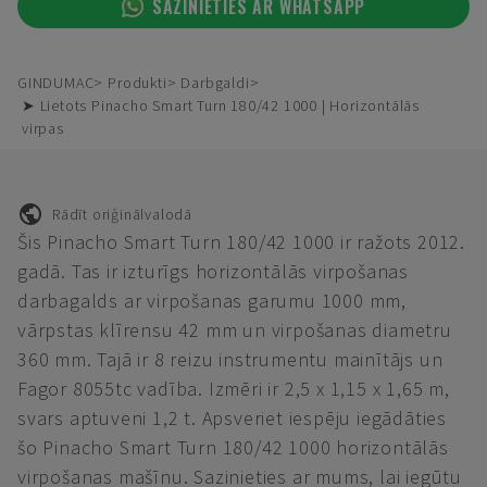
SAZINIETIES AR WHATSAPP
GINDUMAC
Produkti
Darbgaldi
➤ Lietots Pinacho Smart Turn 180/42 1000 | Horizontālās
virpas
Rādīt oriģinālvalodā
Šis Pinacho Smart Turn 180/42 1000 ir ražots 2012.
gadā. Tas ir izturīgs horizontālās virpošanas
darbagalds ar virpošanas garumu 1000 mm,
vārpstas klīrensu 42 mm un virpošanas diametru
360 mm. Tajā ir 8 reizu instrumentu mainītājs un
Fagor 8055tc vadība. Izmēri ir 2,5 x 1,15 x 1,65 m,
svars aptuveni 1,2 t. Apsveriet iespēju iegādāties
šo Pinacho Smart Turn 180/42 1000 horizontālās
virpošanas mašīnu. Sazinieties ar mums, lai iegūtu