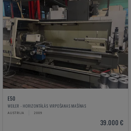
E50
WEILER - HORIZONTĀLĀS VIRPOŠANAS MAŠĪNAS
AUSTRIJA
2009
39.000 €