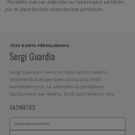
*Parādītie dati var atšķirties no faktiskajām vērtībām,
par to jāpārliecinās tirdzniecības pārstāvim.
JŪSU KONTA PĀRVALDNIEKS:
Sergi Guardia
Sergi Guardia
Ir viens no mūsu lietoto iekārtu
tirdzniecības ekspertiem un būs jūsu tiešā
kontaktpersona, lai atbildētu uz jebkādiem
jautājumiem par iekārtu. Droši sazinieties ar viņu.
SAZINĀTIES