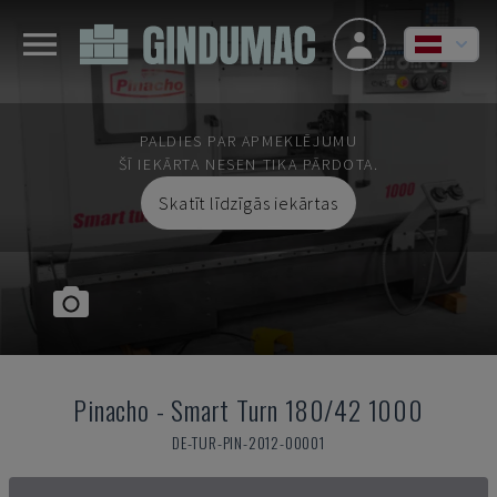
PALDIES PAR APMEKLĒJUMU
ŠĪ IEKĀRTA NESEN TIKA PĀRDOTA.
Skatīt līdzīgās iekārtas
Pinacho
-
Smart Turn 180/42 1000
DE-TUR-PIN-2012-00001