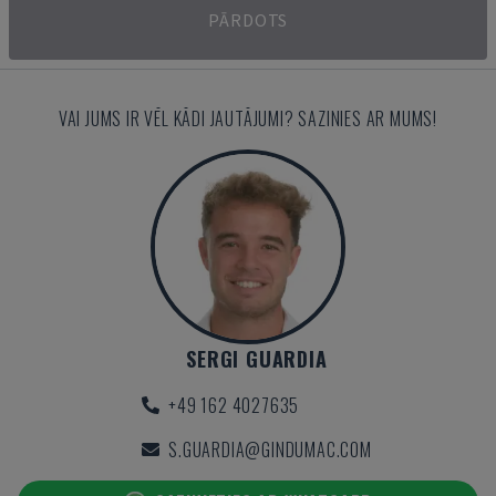
PĀRDOTS
VAI JUMS IR VĒL KĀDI JAUTĀJUMI? SAZINIES AR MUMS!
SERGI GUARDIA
+49 162 4027635
S.GUARDIA@GINDUMAC.COM