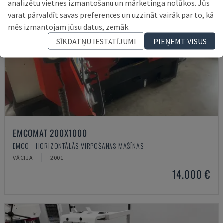
analizētu vietnes izmantošanu un mārketinga nolūkos. Jūs
varat pārvaldīt savas preferences un uzzināt vairāk par to, kā
mēs izmantojam jūsu datus, zemāk.
SĪKDATŅU IESTATĪJUMI
PIEŅEMT VISUS
EMCOMAT 200X1000
EMCO - HORIZONTĀLĀS VIRPOŠANAS MAŠĪNAS
VĀCIJA
2001
14.000 €