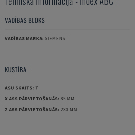
Tehniskā informācija
-
Index
ABC
VADĪBAS BLOKS
VADĪBAS MARKA
:
SIEMENS
KUSTĪBA
ASU SKAITS
:
7
X ASS PĀRVIETOŠANĀS
:
85 MM
Z ASS PĀRVIETOŠANĀS
:
280 MM