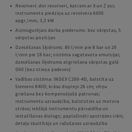
Revolveri: divi revolveri, katram ar X un Z asi;
instrumenta piedziņa uz revolvera 6000
apgr./min, 3,3 kW
Aizmugurējais darba piederums: bez vārpstas, 5
vārpstas pozīcijas
Dzesēšanas šķidrums: 80 l/min pie 8 bar un 20
l/min pie 18 bar; sistēma sagatavota emulsijai;
dzesēšanas šķidruma atgriešana vārpstas galā
D60 (bez stieņa padeves)
Vadības sistēma: INDEX C200-4D, balstīta uz
Siemens 840D; krāsu displejs 26 cm; vītņu
griešana bez kompensējošā patronas;
instrumentu uzraudzība, balstoties uz motora
strāvu; iekšējā instrumentu pārvaldība un
iestatīšanas dialogs; paplašināti apstrādes cikli;
detaļu skaitītājs un ražošanas uzraudzība