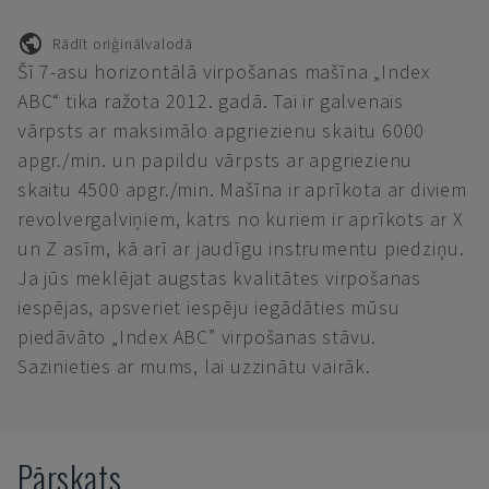
Rādīt oriģinālvalodā
Šī 7-asu horizontālā virpošanas mašīna „Index
ABC“ tika ražota 2012. gadā. Tai ir galvenais
vārpsts ar maksimālo apgriezienu skaitu 6000
apgr./min. un papildu vārpsts ar apgriezienu
skaitu 4500 apgr./min. Mašīna ir aprīkota ar diviem
revolvergalviņiem, katrs no kuriem ir aprīkots ar X
un Z asīm, kā arī ar jaudīgu instrumentu piedziņu.
Ja jūs meklējat augstas kvalitātes virpošanas
iespējas, apsveriet iespēju iegādāties mūsu
piedāvāto „Index ABC” virpošanas stāvu.
Sazinieties ar mums, lai uzzinātu vairāk.
Pārskats