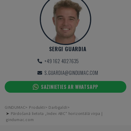
SERGI GUARDIA
+49 162 4027635
S.GUARDIA@GINDUMAC.COM
SAZINIETIES AR WHATSAPP
GINDUMAC
Produkti
Darbgaldi
➤ Pārdošanā lietota „Index ABC“ horizontālā virpa |
gindumac.com