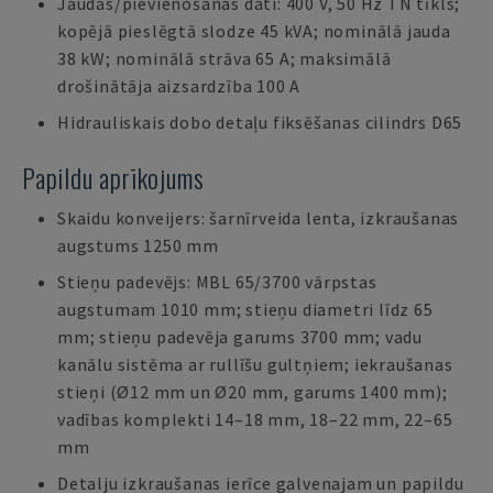
Jaudas/pievienošanas dati: 400 V, 50 Hz TN tīkls;
kopējā pieslēgtā slodze 45 kVA; nominālā jauda
38 kW; nominālā strāva 65 A; maksimālā
drošinātāja aizsardzība 100 A
Hidrauliskais dobo detaļu fiksēšanas cilindrs D65
Papildu aprīkojums
Skaidu konveijers: šarnīrveida lenta, izkraušanas
augstums 1250 mm
Stieņu padevējs: MBL 65/3700 vārpstas
augstumam 1010 mm; stieņu diametri līdz 65
mm; stieņu padevēja garums 3700 mm; vadu
kanālu sistēma ar rullīšu gultņiem; iekraušanas
stieņi (Ø12 mm un Ø20 mm, garums 1400 mm);
vadības komplekti 14–18 mm, 18–22 mm, 22–65
mm
Detalju izkraušanas ierīce galvenajam un papildu