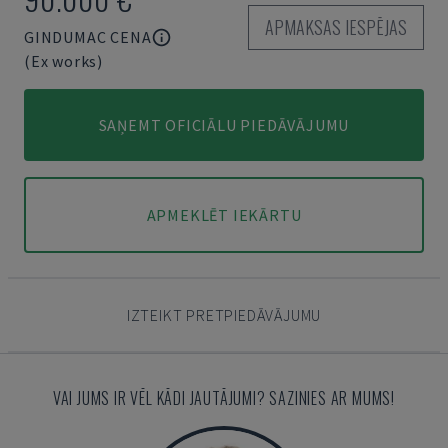
APMAKSAS IESPĒJAS
GINDUMAC CENA
(Ex works)
SAŅEMT OFICIĀLU PIEDĀVĀJUMU
APMEKLĒT IEKĀRTU
IZTEIKT PRETPIEDĀVĀJUMU
VAI JUMS IR VĒL KĀDI JAUTĀJUMI? SAZINIES AR MUMS!