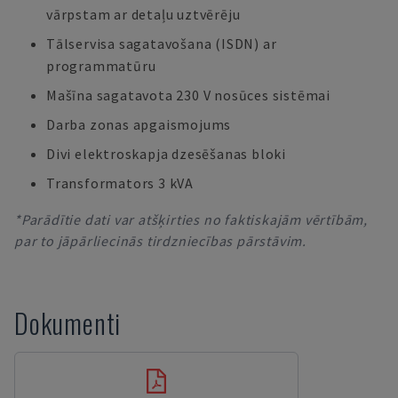
vārpstam ar detaļu uztvērēju
Tālservisa sagatavošana (ISDN) ar
programmatūru
Mašīna sagatavota 230 V nosūces sistēmai
Darba zonas apgaismojums
Divi elektroskapja dzesēšanas bloki
Transformators 3 kVA
*Parādītie dati var atšķirties no faktiskajām vērtībām,
par to jāpārliecinās tirdzniecības pārstāvim.
Dokumenti