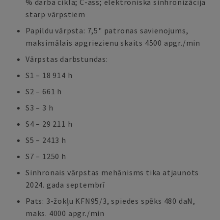
% darba cikla; C-ass; elektroniska sinhronizācija
starp vārpstiem
Papildu vārpsta: 7,5" patronas savienojums,
maksimālais apgriezienu skaits 4500 apgr./min
Vārpstas darbstundas:
S1 – 18 914 h
S2 – 661 h
S3 – 3 h
S4 – 29 211 h
S5 – 2413 h
S7 – 1250 h
Sinhronais vārpstas mehānisms tika atjaunots
2024. gada septembrī
Pats: 3-žokļu KFN95/3, spiedes spēks 480 daN,
maks. 4000 apgr./min