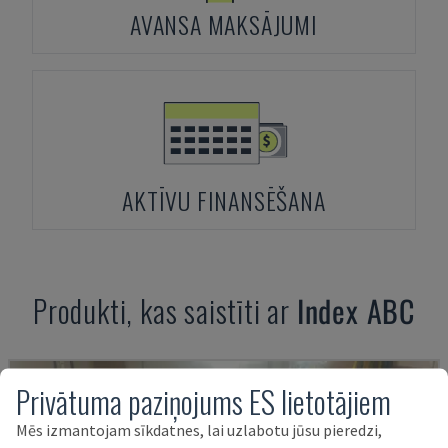
AVANSA MAKSĀJUMI
AKTĪVU FINANSĒŠANA
Produkti, kas saistīti ar
Index
ABC
Privātuma paziņojums ES lietotājiem
Mēs izmantojam sīkdatnes, lai uzlabotu jūsu pieredzi,