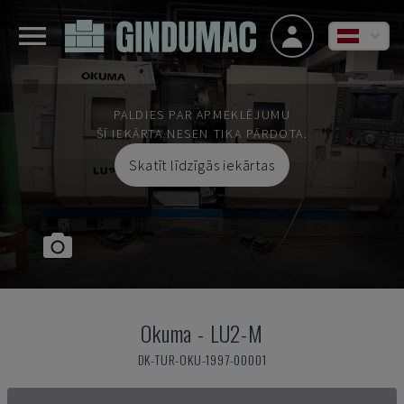
PALDIES PAR APMEKLĒJUMU
ŠĪ IEKĀRTA NESEN TIKA PĀRDOTA.
Skatīt līdzīgās iekārtas
Okuma
-
LU2-M
DK-TUR-OKU-1997-00001