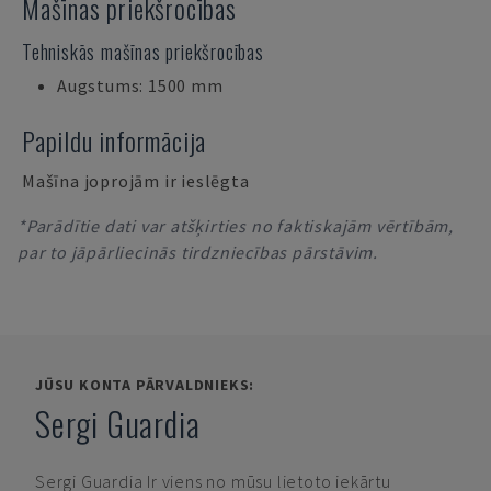
Mašīnas priekšrocības
Tehniskās mašīnas priekšrocības
Augstums: 1500 mm
Papildu informācija
Mašīna joprojām ir ieslēgta
*Parādītie dati var atšķirties no faktiskajām vērtībām,
par to jāpārliecinās tirdzniecības pārstāvim.
JŪSU KONTA PĀRVALDNIEKS:
Sergi Guardia
Sergi Guardia
Ir viens no mūsu lietoto iekārtu