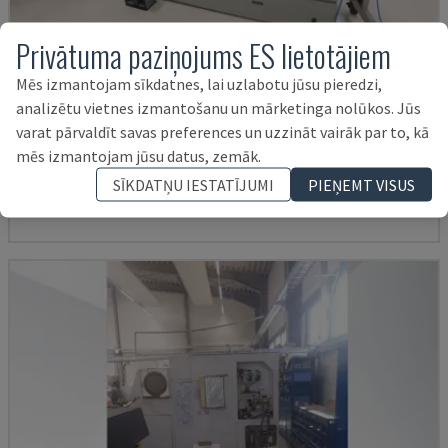
Privātuma paziņojums ES lietotājiem
Mēs izmantojam sīkdatnes, lai uzlabotu jūsu pieredzi,
analizētu vietnes izmantošanu un mārketinga nolūkos. Jūs
TBI-520
varat pārvaldīt savas preferences un uzzināt vairāk par to, kā
CMZ - HORIZONTĀLĀS VIRPOŠANAS MAŠĪNAS
mēs izmantojam jūsu datus, zemāk.
POLIJA
2005
40.135 HRS
SĪKDATŅU IESTATĪJUMI
PIEŅEMT VISUS
30.000 €