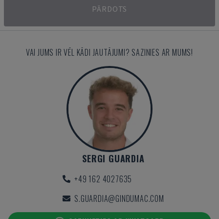
PĀRDOTS
VAI JUMS IR VĒL KĀDI JAUTĀJUMI? SAZINIES AR MUMS!
SERGI GUARDIA
+49 162 4027635
S.GUARDIA@GINDUMAC.COM