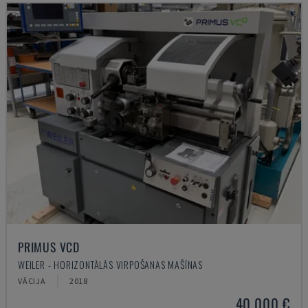
PRIMUS VCD
WEILER - HORIZONTĀLĀS VIRPOŠANAS MAŠĪNAS
VĀCIJA
2018
40.000 €