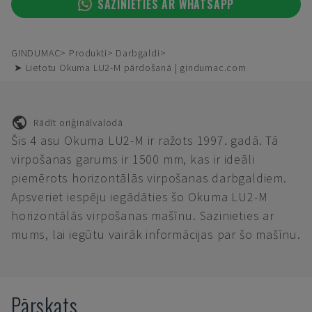
SAZINIETIES AR WHATSAPP
GINDUMAC
Produkti
Darbgaldi
➤ Lietotu Okuma LU2-M pārdošanā | gindumac.com
Rādīt oriģinālvalodā
Šis 4 asu Okuma LU2-M ir ražots 1997. gadā. Tā
virpošanas garums ir 1500 mm, kas ir ideāli
piemērots horizontālās virpošanas darbgaldiem.
Apsveriet iespēju iegādāties šo Okuma LU2-M
horizontālās virpošanas mašīnu. Sazinieties ar
mums, lai iegūtu vairāk informācijas par šo mašīnu.
Pārskats