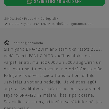
SAZINIETIES AR WHATSAPP
GINDUMAC
Produkti
Darbgaldi
➤ Lietotu Miyano BNA-42DHY pārdošanā | gindumac.com
Rādīt oriģinālvalodā
Šis Miyano BNA-42DHY ar 6 asīm tika ražots 2013.
gadā. Tam ir FANUC 0i-TD vadības bloks, divi
vārpsti ar ātrumu līdz 6000 un 5000 apgr./min un
divi instrumentu revolveri ar motorizētām stacijām.
Palīgierīces ietver skaidu transportieri, detaļu
uztvērēju un stieņu padevēju. Ja vēlaties iegūt
augstas kvalitātes virpošanas iespējas, apsveriet
Miyano BNA-42DHY mašīnu, kas ir pārdošanā.
Sazinieties ar mums, lai iegūtu vairāk informācijas
par šo mašīnu.