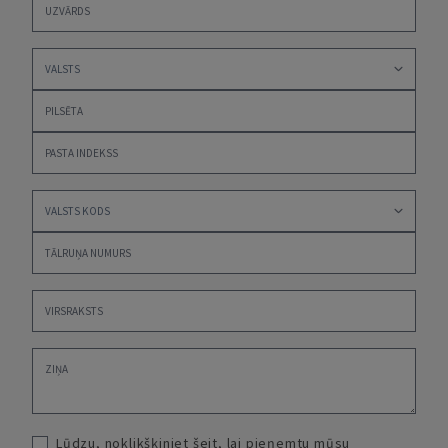
Lūdzu, noklikšķiniet šeit, lai pieņemtu mūsu