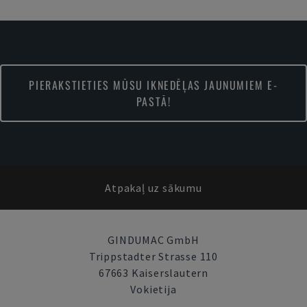
PIERAKSTIETIES MŪSU IKNEDĒĻAS JAUNUMIEM E-
PASTĀ!
Atpakaļ uz sākumu
GINDUMAC GmbH
Trippstadter Strasse 110
67663 Kaiserslautern
Vokietija