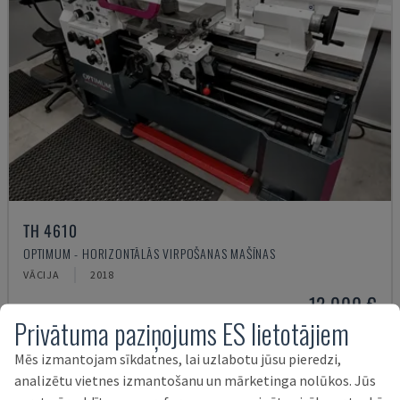
TH 4610
OPTIMUM - HORIZONTĀLĀS VIRPOŠANAS MAŠĪNAS
VĀCIJA
2018
12.000 €
Privātuma paziņojums ES lietotājiem
Mēs izmantojam sīkdatnes, lai uzlabotu jūsu pieredzi,
analizētu vietnes izmantošanu un mārketinga nolūkos. Jūs