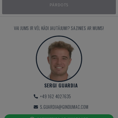
PĀRDOTS
VAI JUMS IR VĒL KĀDI JAUTĀJUMI? SAZINIES AR MUMS!
SERGI GUARDIA
+49 162 4027635
S.GUARDIA@GINDUMAC.COM