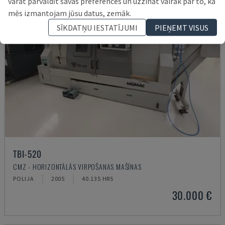
varat pārvaldīt savas preferences un uzzināt vairāk par to, kā
mēs izmantojam jūsu datus, zemāk.
SĪKDATŅU IESTATĪJUMI
PIEŅEMT VISUS
TBI-520
CMZ - HORIZONTĀLĀS VIRPOŠANAS MAŠĪNAS
POLIJA
2005
40.135 HRS
30.000 €