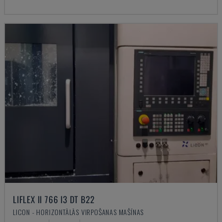
LIFLEX II 766 I3 DT B22
LICON - HORIZONTĀLĀS VIRPOŠANAS MAŠĪNAS