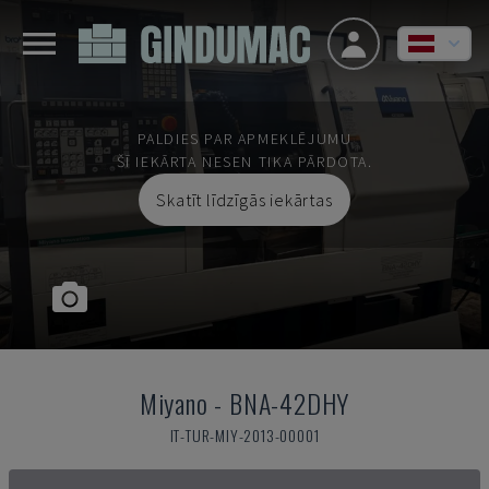
PALDIES PAR APMEKLĒJUMU
ŠĪ IEKĀRTA NESEN TIKA PĀRDOTA.
Skatīt līdzīgās iekārtas
Miyano
-
BNA-42DHY
IT-TUR-MIY-2013-00001