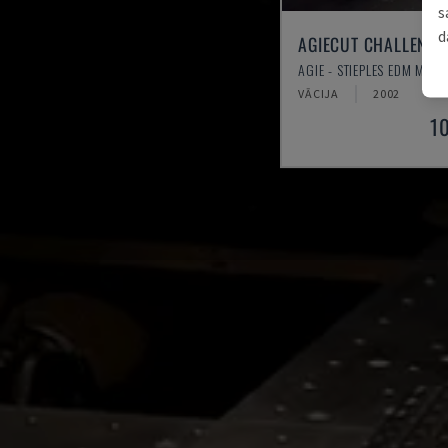
s
d
AGIECUT CHALLENGE
AGIE - STIEPLES EDM MAŠĪ
VĀCIJA
2002
1