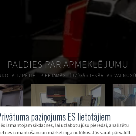
PALDIES PAR APMEKLĒJUMU
ĀRDOTA.
IZPĒTIET PIEEJAMĀS LĪDZĪGĀS IEKĀRTAS VAI NOS
Privātuma paziņojums ES lietotājiem
ēs izmantojam sīkdatnes, lai uzlabotu jūsu pieredzi, analizētu
ietnes izmantošanu un mārketinga nolūkos. Jūs varat pārvaldīt