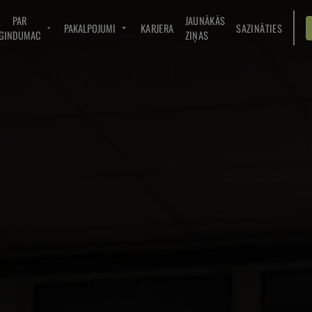
PAR
JAUNĀKĀS
PAKALPOJUMI
KARJERA
SAZINĀTIES
GINDUMAC
ZIŅAS