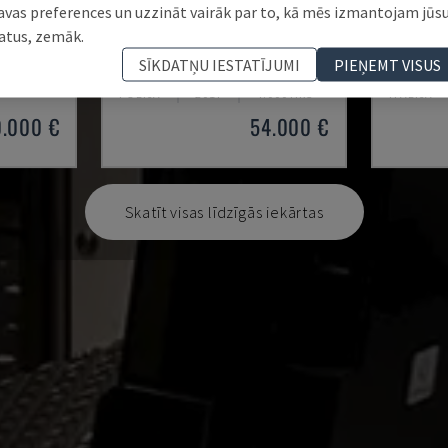
avas preferences un uzzināt vairāk par to, kā mēs izmantojam jūs
atus, zemāk.
 2
MV2400R
AG 600 
SĪKDATŅU IESTATĪJUMI
PIEŅEMT VISUS
NA
MITSUBISHI - STIEPLES EDM MAŠĪNA
SODICK - 
POLIJA
2017
4.000 HRS
ITĀLIJA
0.000 €
54.000 €
Skatīt visas līdzīgās iekārtas