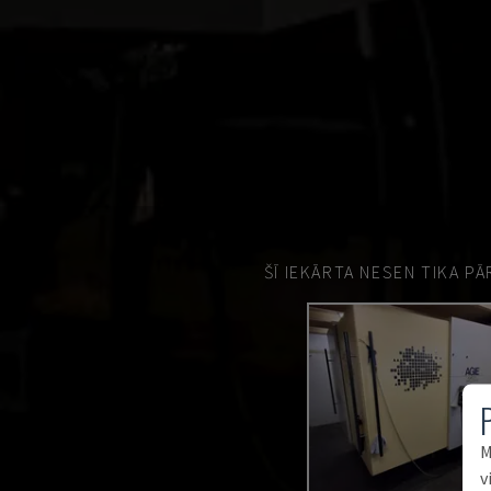
ŠĪ IEKĀRTA NESEN TIKA P
M
v