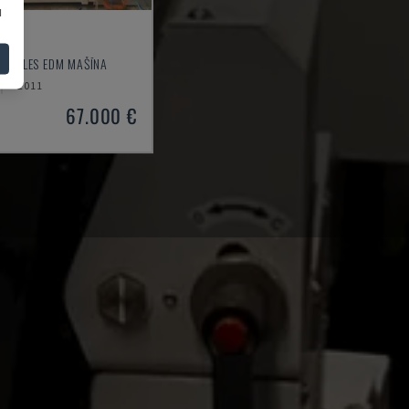
u
L
STIEPLES EDM MAŠĪNA
2011
67.000 €