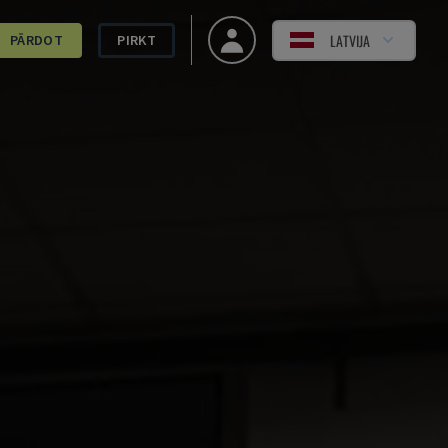
LATVIJA
PĀRDOT
PIRKT