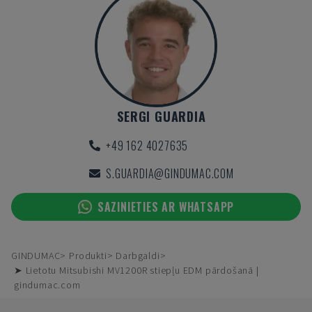
SERGI GUARDIA
+49 162 4027635
S.GUARDIA@GINDUMAC.COM
SAZINIETIES AR WHATSAPP
GINDUMAC
Produkti
Darbgaldi
➤ Lietotu Mitsubishi MV1200R stiepļu EDM pārdošanā |
gindumac.com