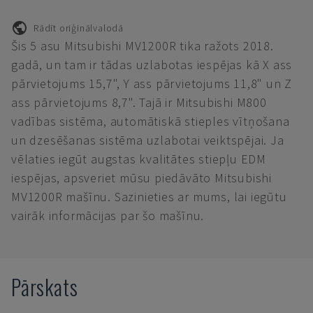
Rādīt oriģinālvalodā
Šis 5 asu Mitsubishi MV1200R tika ražots 2018.
gadā, un tam ir tādas uzlabotas iespējas kā X ass
pārvietojums 15,7", Y ass pārvietojums 11,8" un Z
ass pārvietojums 8,7". Tajā ir Mitsubishi M800
vadības sistēma, automātiskā stieples vītņošana
un dzesēšanas sistēma uzlabotai veiktspējai. Ja
vēlaties iegūt augstas kvalitātes stiepļu EDM
iespējas, apsveriet mūsu piedāvāto Mitsubishi
MV1200R mašīnu. Sazinieties ar mums, lai iegūtu
vairāk informācijas par šo mašīnu.
Pārskats