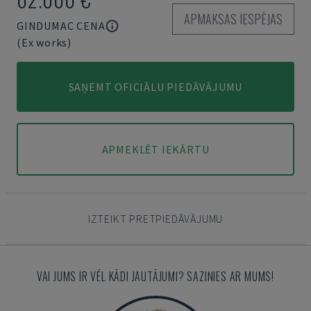
APMAKSAS IESPĒJAS
GINDUMAC CENA
(Ex works)
SAŅEMT OFICIĀLU PIEDĀVĀJUMU
APMEKLĒT IEKĀRTU
IZTEIKT PRETPIEDĀVĀJUMU
VAI JUMS IR VĒL KĀDI JAUTĀJUMI? SAZINIES AR MUMS!