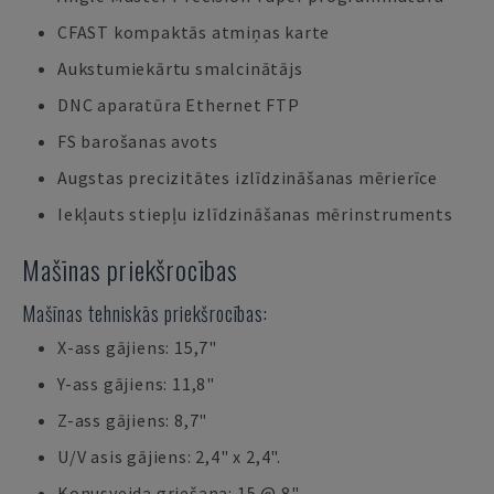
CFAST kompaktās atmiņas karte
Aukstumiekārtu smalcinātājs
DNC aparatūra Ethernet FTP
FS barošanas avots
Augstas precizitātes izlīdzināšanas mērierīce
Iekļauts stiepļu izlīdzināšanas mērinstruments
Mašīnas priekšrocības
Mašīnas tehniskās priekšrocības:
X-ass gājiens: 15,7"
Y-ass gājiens: 11,8"
Z-ass gājiens: 8,7"
U/V asis gājiens: 2,4" x 2,4".
Konusveida griešana: 15 @ 8"