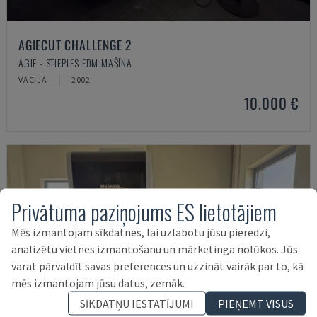
AGIECUT CHALLENGE 2
AGIE - STIEPLES EDM MAŠĪNA
VĀCIJA
2002
10.000 €
Privātuma paziņojums ES lietotājiem
Mēs izmantojam sīkdatnes, lai uzlabotu jūsu pieredzi,
analizētu vietnes izmantošanu un mārketinga nolūkos. Jūs
varat pārvaldīt savas preferences un uzzināt vairāk par to, kā
mēs izmantojam jūsu datus, zemāk.
SĪKDATŅU IESTATĪJUMI
PIEŅEMT VISUS