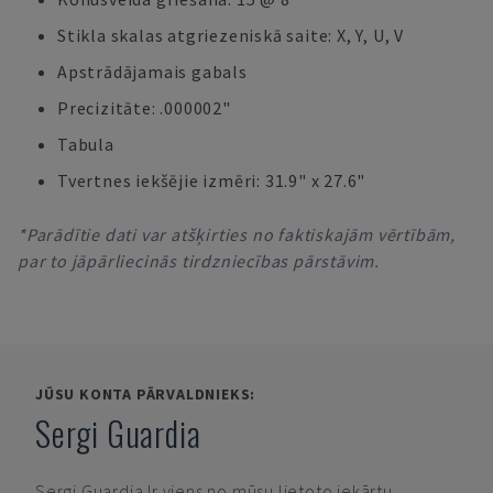
Stikla skalas atgriezeniskā saite: X, Y, U, V
Apstrādājamais gabals
Precizitāte: .000002"
Tabula
Tvertnes iekšējie izmēri: 31.9" x 27.6"
*Parādītie dati var atšķirties no faktiskajām vērtībām,
par to jāpārliecinās tirdzniecības pārstāvim.
JŪSU KONTA PĀRVALDNIEKS:
Sergi Guardia
Sergi Guardia
Ir viens no mūsu lietoto iekārtu