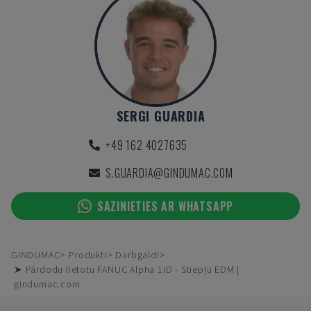
SERGI GUARDIA
+49 162 4027635
S.GUARDIA@GINDUMAC.COM
SAZINIETIES AR WHATSAPP
GINDUMAC
Produkti
Darbgaldi
➤ Pārdodu lietotu FANUC Alpha 1ID - Stiepļu EDM |
gindumac.com