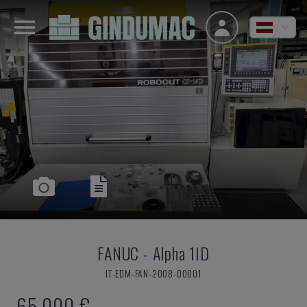
FANUC
-
Alpha 1ID
IT-EDM-FAN-2008-00001
65.000 €