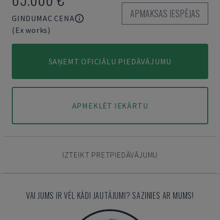
APMAKSAS IESPĒJAS
GINDUMAC CENA
(Ex works)
SAŅEMT OFICIĀLU PIEDĀVĀJUMU
APMEKLĒT IEKĀRTU
IZTEIKT PRETPIEDĀVĀJUMU
VAI JUMS IR VĒL KĀDI JAUTĀJUMI? SAZINIES AR MUMS!