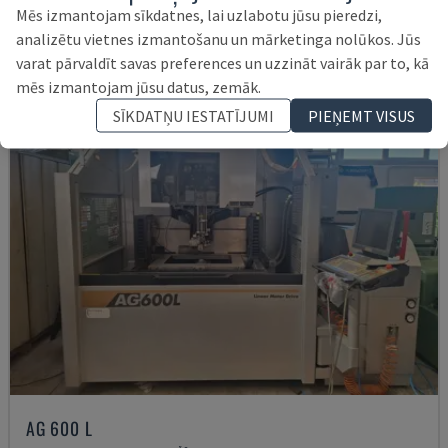
54.000 €
Mēs izmantojam sīkdatnes, lai uzlabotu jūsu pieredzi,
analizētu vietnes izmantošanu un mārketinga nolūkos. Jūs
varat pārvaldīt savas preferences un uzzināt vairāk par to, kā
mēs izmantojam jūsu datus, zemāk.
SĪKDATŅU IESTATĪJUMI
PIEŅEMT VISUS
AG 600 L