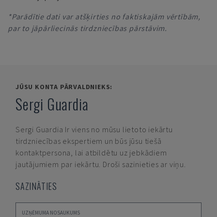
*Parādītie dati var atšķirties no faktiskajām vērtībām,
par to jāpārliecinās tirdzniecības pārstāvim.
JŪSU KONTA PĀRVALDNIEKS:
Sergi Guardia
Sergi Guardia
Ir viens no mūsu lietoto iekārtu
tirdzniecības ekspertiem un būs jūsu tiešā
kontaktpersona, lai atbildētu uz jebkādiem
jautājumiem par iekārtu. Droši sazinieties ar viņu.
SAZINĀTIES