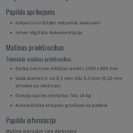
Papildu aprīkojums
Iekļauti visi bildēs redzamie aksesuāri
Ietver digitālo dokumentāciju
Mašīnas priekšrocības
Tehniskās mašīnas priekšrocības
Darba tvertnes iekšējie izmēri: 1100 x 800 mm
Vada diametrs: no 0,1 mm līdz 0,3 mm (0,25 mm
atrodas uz iekārtas)
Stiepļu spoles ietilpība: līdz 16 kg
Automātiska stieples griešana un padeve
Papildu informācija
Mašīna joprojām tiek darbināta