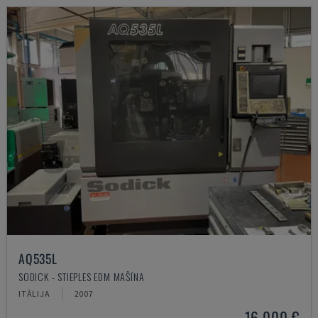
AQ535L
SODICK - STIEPLES EDM MAŠĪNA
ITĀLIJA
2007
16.000 €