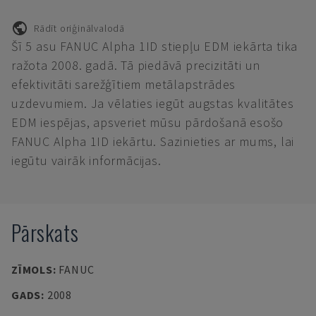
Rādīt oriģinālvalodā
Šī 5 asu FANUC Alpha 1ID stiepļu EDM iekārta tika
ražota 2008. gadā. Tā piedāvā precizitāti un
efektivitāti sarežģītiem metālapstrādes
uzdevumiem. Ja vēlaties iegūt augstas kvalitātes
EDM iespējas, apsveriet mūsu pārdošanā esošo
FANUC Alpha 1ID iekārtu. Sazinieties ar mums, lai
iegūtu vairāk informācijas.
Pārskats
ZĪMOLS
:
FANUC
GADS
:
2008