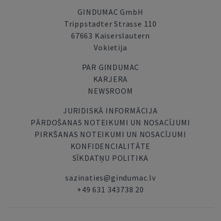
GINDUMAC GmbH
Trippstadter Strasse 110
67663 Kaiserslautern
Vokietija
PAR GINDUMAC
KARJERA
NEWSROOM
JURIDISKĀ INFORMĀCIJA
PĀRDOŠANAS NOTEIKUMI UN NOSACĪJUMI
PIRKŠANAS NOTEIKUMI UN NOSACĪJUMI
KONFIDENCIALITĀTE
SĪKDATŅU POLITIKA
sazinaties@gindumac.lv
+49 631 343738 20