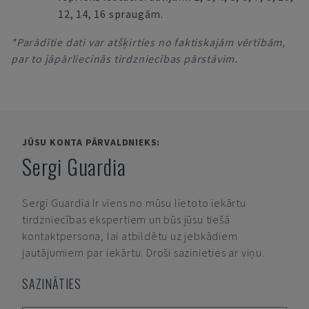
12, 14, 16 spraugām.
*Parādītie dati var atšķirties no faktiskajām vērtībām,
par to jāpārliecinās tirdzniecības pārstāvim.
JŪSU KONTA PĀRVALDNIEKS:
Sergi Guardia
Sergi Guardia
Ir viens no mūsu lietoto iekārtu
tirdzniecības ekspertiem un būs jūsu tiešā
kontaktpersona, lai atbildētu uz jebkādiem
jautājumiem par iekārtu. Droši sazinieties ar viņu.
SAZINĀTIES