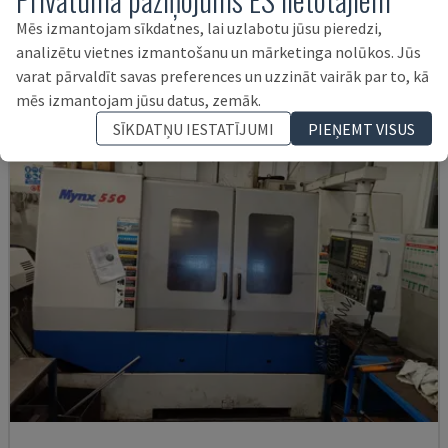
VĀCIJA
2021
6.000 HRS
Mēs izmantojam sīkdatnes, lai uzlabotu jūsu pieredzi,
145.000 €
analizētu vietnes izmantošanu un mārketinga nolūkos. Jūs
varat pārvaldīt savas preferences un uzzināt vairāk par to, kā
mēs izmantojam jūsu datus, zemāk.
SĪKDATŅU IESTATĪJUMI
PIEŅEMT VISUS