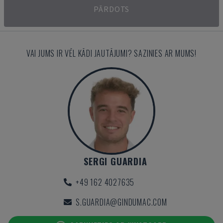
PĀRDOTS
VAI JUMS IR VĒL KĀDI JAUTĀJUMI? SAZINIES AR MUMS!
SERGI GUARDIA
+49 162 4027635
S.GUARDIA@GINDUMAC.COM