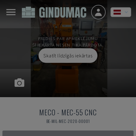
PALDIES PAR APMEKLĒJUMU
ŠĪ IEKĀRTA NESEN TIKA PĀRDOTA.
Skatīt līdzīgās iekārtas
MECO
-
MEC-55 CNC
BE-MIL-MEC-2020-00001