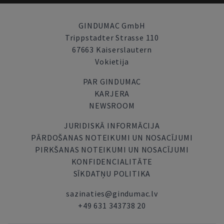
GINDUMAC GmbH
Trippstadter Strasse 110
67663 Kaiserslautern
Vokietija
PAR GINDUMAC
KARJERA
NEWSROOM
JURIDISKĀ INFORMĀCIJA
PĀRDOŠANAS NOTEIKUMI UN NOSACĪJUMI
PIRKŠANAS NOTEIKUMI UN NOSACĪJUMI
KONFIDENCIALITĀTE
SĪKDATŅU POLITIKA
sazinaties@gindumac.lv
+49 631 343738 20