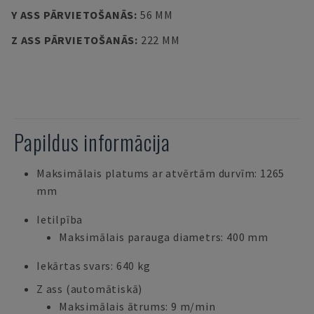
Y ASS PĀRVIETOŠANĀS
:
56 MM
Z ASS PĀRVIETOŠANĀS
:
222 MM
Papildus informācija
Maksimālais platums ar atvērtām durvīm: 1265
mm
Ietilpība
Maksimālais parauga diametrs: 400 mm
Iekārtas svars: 640 kg
Z ass (automātiskā)
Maksimālais ātrums: 9 m/min