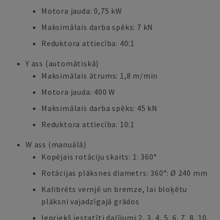
Motora jauda: 0,75 kW
Maksimālais darba spēks: 7 kN
Reduktora attiecība: 40:1
Y ass (automātiskā)
Maksimālais ātrums: 1,8 m/min
Motora jauda: 400 W
Maksimālais darba spēks: 45 kN
Reduktora attiecība: 10:1
W ass (manuālā)
Kopējais rotāciju skaits: 1: 360°
Rotācijas plāksnes diametrs: 360°: Ø 240 mm
Kalibrēts vernjē un bremze, lai bloķētu
plāksni vajadzīgajā grādos
Iepriekš iestatīti dalījumi 2, 3, 4, 5, 6, 7, 8, 10,