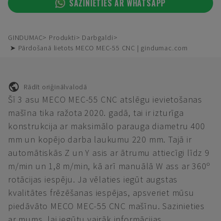
SAZINIETIES AR WHATSAPP
GINDUMAC
Produkti
Darbgaldi
➤ Pārdošanā lietots MECO MEC-55 CNC | gindumac.com
Rādīt oriģinālvalodā
Šī 3 asu MECO MEC-55 CNC atslēgu ievietošanas
mašīna tika ražota 2020. gadā, tai ir izturīga
konstrukcija ar maksimālo parauga diametru 400
mm un kopējo darba laukumu 220 mm. Tajā ir
automātiskās Z un Y asis ar ātrumu attiecīgi līdz 9
m/min un 1,8 m/min, kā arī manuālā W ass ar 360º
rotācijas iespēju. Ja vēlaties iegūt augstas
kvalitātes frēzēšanas iespējas, apsveriet mūsu
piedāvāto MECO MEC-55 CNC mašīnu. Sazinieties
ar mums, lai iegūtu vairāk informācijas.