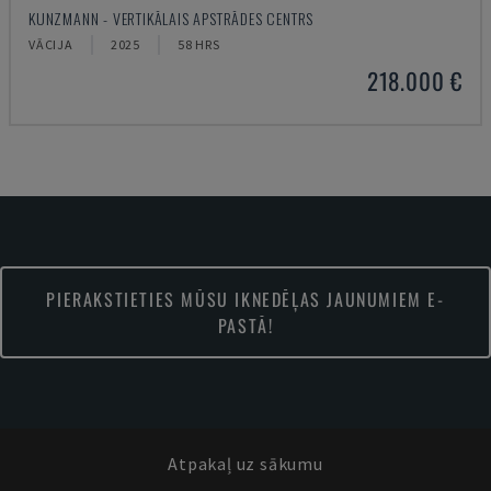
KUNZMANN - VERTIKĀLAIS APSTRĀDES CENTRS
VĀCIJA
2025
58 HRS
218.000 €
PIERAKSTIETIES MŪSU IKNEDĒĻAS JAUNUMIEM E-
PASTĀ!
Atpakaļ uz sākumu