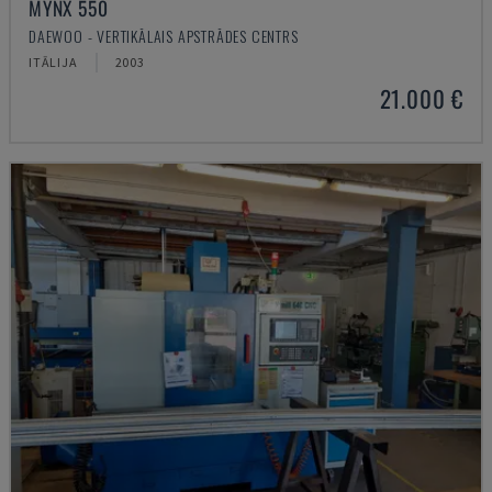
MYNX 550
DAEWOO - VERTIKĀLAIS APSTRĀDES CENTRS
ITĀLIJA
2003
21.000 €