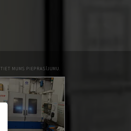
ŪTIET MUMS PIEPRASĪJUMU.