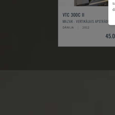
s
d
VTC 300C II
MAZAK - VERTIKĀLAIS APSTRĀDES C
DĀNIJA
2012
45.