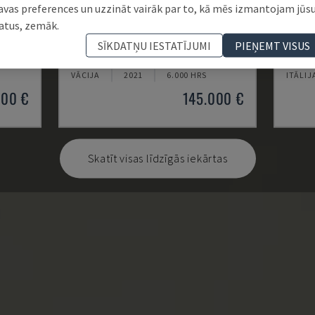
avas preferences un uzzināt vairāk par to, kā mēs izmantojam jūs
atus, zemāk.
U5-1530
MYNX
SĪKDATŅU IESTATĪJUMI
PIEŅEMT VISUS
ENTRS
SPINNER - VERTIKĀLAIS APSTRĀDES CENTRS
DAEWOO
VĀCIJA
2021
6.000 HRS
ITĀLIJ
000 €
145.000 €
Skatīt visas līdzīgās iekārtas