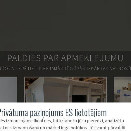
PALDIES PAR APMEKLĒJUMU
ĀRDOTA.
IZPĒTIET PIEEJAMĀS LĪDZĪGĀS IEKĀRTAS VAI NOS
Privātuma paziņojums ES lietotājiem
ēs izmantojam sīkdatnes, lai uzlabotu jūsu pieredzi, analizētu
ietnes izmantošanu un mārketinga nolūkos. Jūs varat pārvaldīt