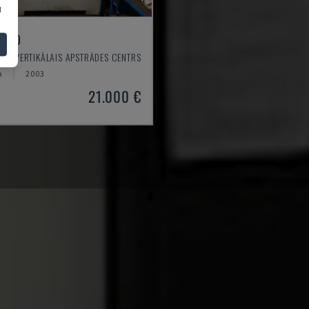
u
 550
 - VERTIKĀLAIS APSTRĀDES CENTRS
A
2003
21.000 €