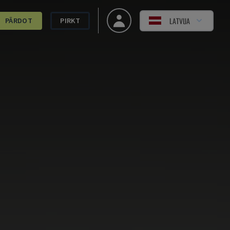
LATVIJA
PĀRDOT
PIRKT