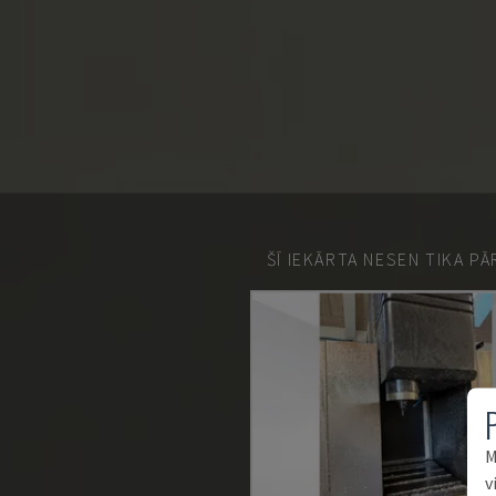
ŠĪ IEKĀRTA NESEN TIKA P
M
v