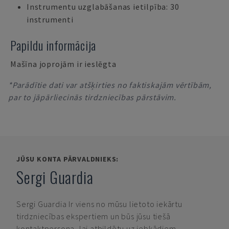
Instrumentu uzglabāšanas ietilpība: 30
instrumenti
Papildu informācija
Mašīna joprojām ir ieslēgta
*Parādītie dati var atšķirties no faktiskajām vērtībām,
par to jāpārliecinās tirdzniecības pārstāvim.
JŪSU KONTA PĀRVALDNIEKS:
Sergi Guardia
Sergi Guardia
Ir viens no mūsu lietoto iekārtu
tirdzniecības ekspertiem un būs jūsu tiešā
kontaktpersona, lai atbildētu uz jebkādiem