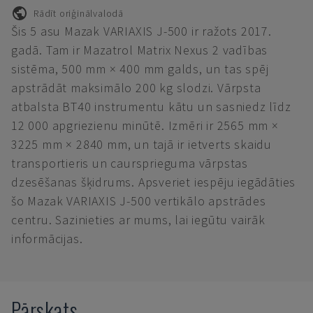
Rādīt oriģinālvalodā
Šis 5 asu Mazak VARIAXIS J-500 ir ražots 2017.
gadā. Tam ir Mazatrol Matrix Nexus 2 vadības
sistēma, 500 mm × 400 mm galds, un tas spēj
apstrādāt maksimālo 200 kg slodzi. Vārpsta
atbalsta BT40 instrumentu kātu un sasniedz līdz
12 000 apgriezienu minūtē. Izmēri ir 2565 mm ×
3225 mm × 2840 mm, un tajā ir ietverts skaidu
transportieris un caursprieguma vārpstas
dzesēšanas šķidrums. Apsveriet iespēju iegādāties
šo Mazak VARIAXIS J-500 vertikālo apstrādes
centru. Sazinieties ar mums, lai iegūtu vairāk
informācijas.
Pārskats