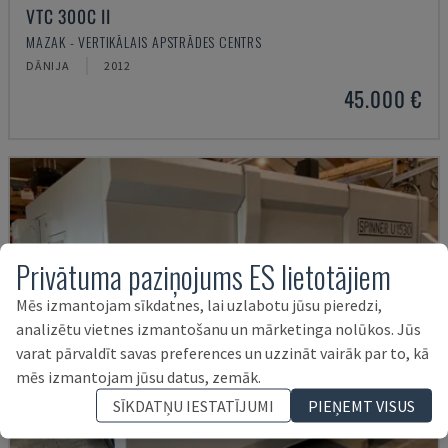
VTC 300C II
MAZAK - VERTIKĀLAIS APSTRĀDES CENTRS
DĀNIJA
2012
45.000 €
Privātuma paziņojums ES lietotājiem
Mēs izmantojam sīkdatnes, lai uzlabotu jūsu pieredzi,
analizētu vietnes izmantošanu un mārketinga nolūkos. Jūs
varat pārvaldīt savas preferences un uzzināt vairāk par to, kā
mēs izmantojam jūsu datus, zemāk.
SĪKDATŅU IESTATĪJUMI
PIEŅEMT VISUS