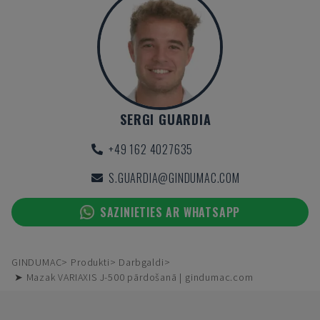
SERGI GUARDIA
+49 162 4027635
S.GUARDIA@GINDUMAC.COM
SAZINIETIES AR WHATSAPP
GINDUMAC
Produkti
Darbgaldi
➤ Mazak VARIAXIS J-500 pārdošanā | gindumac.com