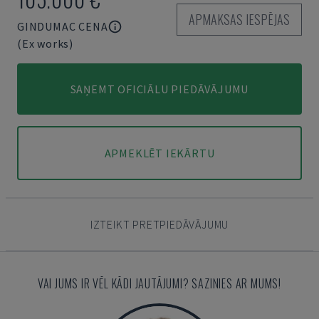
APMAKSAS IESPĒJAS
GINDUMAC CENA
(Ex works)
SAŅEMT OFICIĀLU PIEDĀVĀJUMU
APMEKLĒT IEKĀRTU
IZTEIKT PRETPIEDĀVĀJUMU
VAI JUMS IR VĒL KĀDI JAUTĀJUMI? SAZINIES AR MUMS!