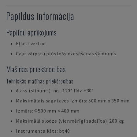
Papildus informācija
Papildu aprīkojums
Eļļas tvertne
Caur vārpstu plūstošs dzesēšanas šķidrums
Mašīnas priekšrocības
Tehniskās mašīnas priekšrocības
A ass (slīpums): no -120° līdz +30°
Maksimālais sagataves izmērs: 500 mm x 350 mm
Izmērs: Φ500 mm × 400 mm
Maksimālā slodze (vienmērīgi sadalīta): 200 kg
Instrumenta kāts: bt40