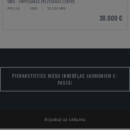
DMG - VIRPOŠANAS-FRĒZĒŠANAS CENTRS
POLIJA
2005
53.201 HRS
30.000 €
PIERAKSTIETIES MŪSU IKNEDĒĻAS JAUNUMIEM E-
PASTĀ!
Atpakaļ uz sākumu