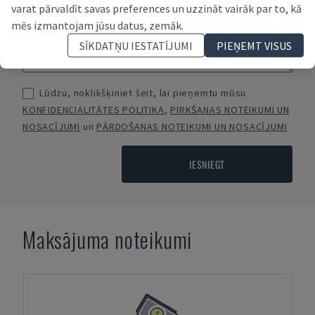
varat pārvaldīt savas preferences un uzzināt vairāk par to, kā
mēs izmantojam jūsu datus, zemāk.
SĪKDATŅU IESTATĪJUMI
PIEŅEMT VISUS
Lūdzu, noklikšķiniet šeit, lai pieņemtu mūsu
KONFIDENCIALITĀTES POLITIKA
,
PIRKŠANAS NOTEIKUMI UN
NOSACĪJUMI
un
PĀRDOŠANAS NOTEIKUMI UN NOSACĪJUMI
IESNIEGT
Maksājuma noteikumi