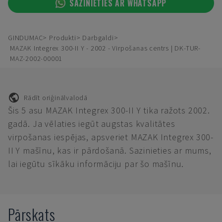
SAZINIETIES AR WHATSAPP
GINDUMAC
Produkti
Darbgaldi
MAZAK Integrex 300-II Y - 2002 - Virpošanas centrs | DK-TUR-
MAZ-2002-00001
Rādīt oriģinālvalodā
Šis 5 asu MAZAK Integrex 300-II Y tika ražots 2002.
gadā. Ja vēlaties iegūt augstas kvalitātes
virpošanas iespējas, apsveriet MAZAK Integrex 300-
II Y mašīnu, kas ir pārdošanā. Sazinieties ar mums,
lai iegūtu sīkāku informāciju par šo mašīnu.
Pārskats