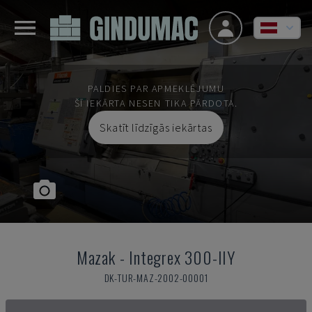
PALDIES PAR APMEKLĒJUMU
ŠĪ IEKĀRTA NESEN TIKA PĀRDOTA.
Skatīt līdzīgās iekārtas
Mazak
-
Integrex 300-IIY
DK-TUR-MAZ-2002-00001