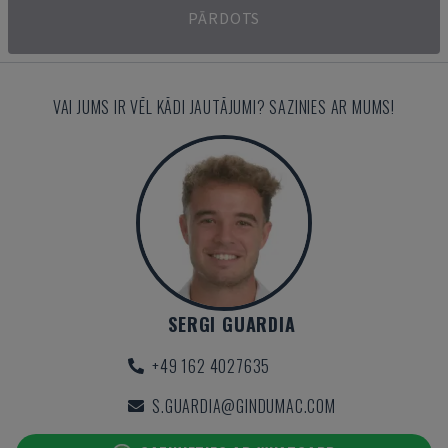
PĀRDOTS
VAI JUMS IR VĒL KĀDI JAUTĀJUMI? SAZINIES AR MUMS!
SERGI GUARDIA
+49 162 4027635
S.GUARDIA@GINDUMAC.COM