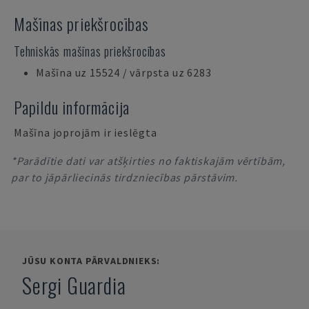
Mašīnas priekšrocības
Tehniskās mašīnas priekšrocības
Mašīna uz 15524 / vārpsta uz 6283
Papildu informācija
Mašīna joprojām ir ieslēgta
*Parādītie dati var atšķirties no faktiskajām vērtībām,
par to jāpārliecinās tirdzniecības pārstāvim.
JŪSU KONTA PĀRVALDNIEKS:
Sergi Guardia