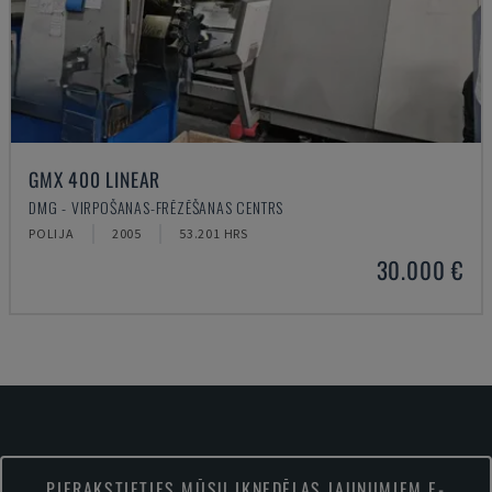
GMX 400 LINEAR
DMG - VIRPOŠANAS-FRĒZĒŠANAS CENTRS
POLIJA
2005
53.201 HRS
30.000 €
PIERAKSTIETIES MŪSU IKNEDĒĻAS JAUNUMIEM E-