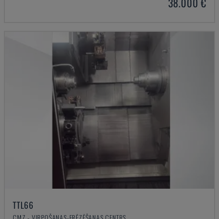
38.000 €
TTL66
CMZ - VIRPOŠANAS-FRĒZĒŠANAS CENTRS