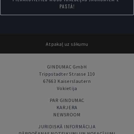
PASTĀ!
Atpakaļ uz sākumu
GINDUMAC GmbH
Trippstadter Strasse 110
67663 Kaiserslautern
Vokietija
PAR GINDUMAC
KARJERA
NEWSROOM
JURIDISKĀ INFORMĀCIJA
PĀRDOŠANAS NOTEIKUMI UN NOSACĪJUMI