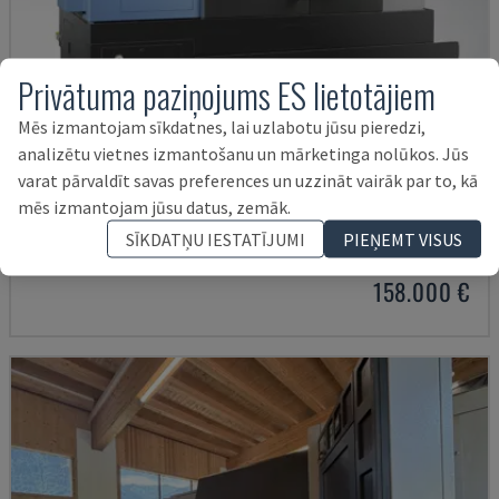
Privātuma paziņojums ES lietotājiem
Mēs izmantojam sīkdatnes, lai uzlabotu jūsu pieredzi,
analizētu vietnes izmantošanu un mārketinga nolūkos. Jūs
varat pārvaldīt savas preferences un uzzināt vairāk par to, kā
PUMA 2600Y II
mēs izmantojam jūsu datus, zemāk.
DN SOLUTIONS - VIRPOŠANAS-FRĒZĒŠANAS CENTRS
SĪKDATŅU IESTATĪJUMI
PIEŅEMT VISUS
PORTUGĀLE
2024
158.000 €