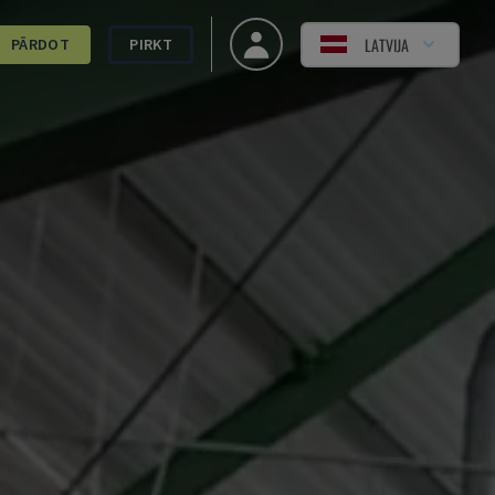
LATVIJA
PĀRDOT
PIRKT