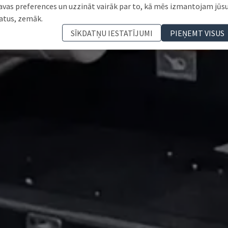
avas preferences un uzzināt vairāk par to, kā mēs izmantojam jūs
atus, zemāk.
SĪKDATŅU IESTATĪJUMI
PIEŅEMT VISUS