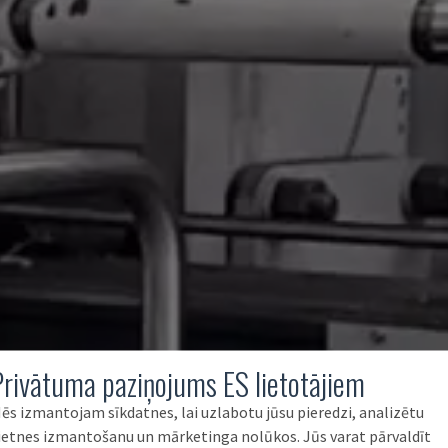
Privātuma paziņojums ES lietotājiem
ēs izmantojam sīkdatnes, lai uzlabotu jūsu pieredzi, analizētu
ietnes izmantošanu un mārketinga nolūkos. Jūs varat pārvaldīt