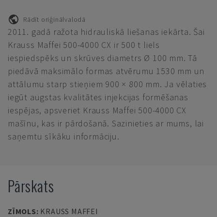
Rādīt oriģinālvalodā
2011. gadā ražota hidrauliskā liešanas iekārta. Šai
Krauss Maffei 500-4000 CX ir 500 t liels
iespiedspēks un skrūves diametrs Ø 100 mm. Tā
piedāvā maksimālo formas atvērumu 1530 mm un
attālumu starp stieņiem 900 × 800 mm. Ja vēlaties
iegūt augstas kvalitātes injekcijas formēšanas
iespējas, apsveriet Krauss Maffei 500-4000 CX
mašīnu, kas ir pārdošanā. Sazinieties ar mums, lai
saņemtu sīkāku informāciju.
Pārskats
ZĪMOLS
:
KRAUSS MAFFEI