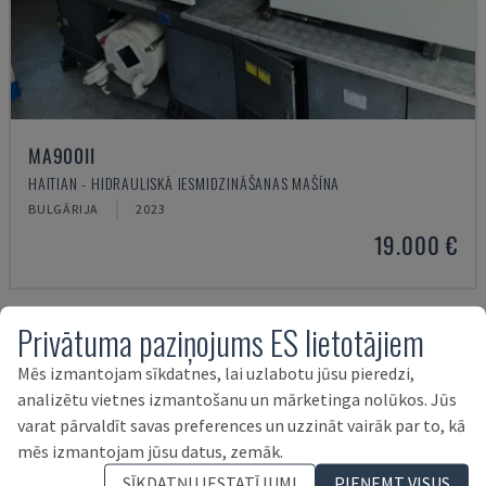
MA900ІІ
HAITIAN - HIDRAULISKĀ IESMIDZINĀŠANAS MAŠĪNA
BULGĀRIJA
2023
19.000 €
Privātuma paziņojums ES lietotājiem
Mēs izmantojam sīkdatnes, lai uzlabotu jūsu pieredzi,
analizētu vietnes izmantošanu un mārketinga nolūkos. Jūs
varat pārvaldīt savas preferences un uzzināt vairāk par to, kā
mēs izmantojam jūsu datus, zemāk.
SĪKDATŅU IESTATĪJUMI
PIEŅEMT VISUS