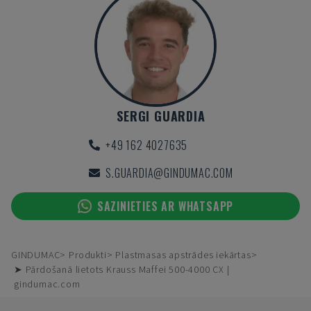
SERGI GUARDIA
+49 162 4027635
S.GUARDIA@GINDUMAC.COM
SAZINIETIES AR WHATSAPP
GINDUMAC
Produkti
Plastmasas apstrādes iekārtas
➤ Pārdošanā lietots Krauss Maffei 500-4000 CX |
gindumac.com