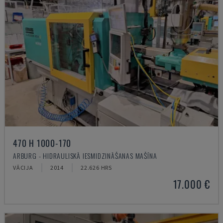
470 H 1000-170
ARBURG - HIDRAULISKĀ IESMIDZINĀŠANAS MAŠĪNA
VĀCIJA
2014
22.626 HRS
17.000 €