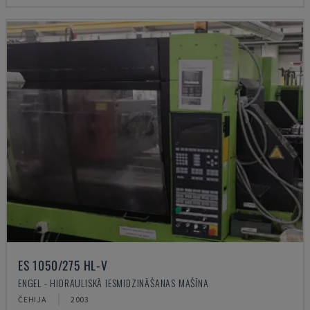
ES 1050/275 HL-V
ENGEL - HIDRAULISKĀ IESMIDZINĀŠANAS MAŠĪNA
ČEHIJA
2003