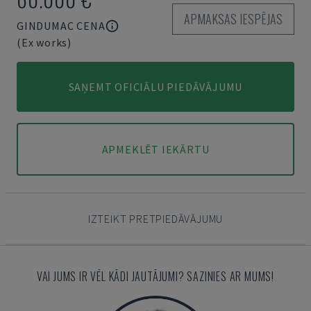
APMAKSAS IESPĒJAS
GINDUMAC CENA
(Ex works)
SAŅEMT OFICIĀLU PIEDĀVĀJUMU
APMEKLĒT IEKĀRTU
IZTEIKT PRETPIEDĀVĀJUMU
VAI JUMS IR VĒL KĀDI JAUTĀJUMI? SAZINIES AR MUMS!