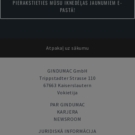
PIERAKSTIETIES MŪSU IKNEDĒĻAS JAUNUMIEM E-
PASTĀ!
Atpakaļ uz sākumu
GINDUMAC GmbH
Trippstadter Strasse 110
67663 Kaiserslautern
Vokietija
PAR GINDUMAC
KARJERA
NEWSROOM
JURIDISKĀ INFORMĀCIJA