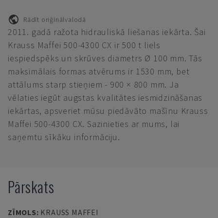
Rādīt oriģinālvalodā
2011. gadā ražota hidrauliskā liešanas iekārta. Šai
Krauss Maffei 500-4300 CX ir 500 t liels
iespiedspēks un skrūves diametrs Ø 100 mm. Tās
maksimālais formas atvērums ir 1530 mm, bet
attālums starp stieņiem - 900 × 800 mm. Ja
vēlaties iegūt augstas kvalitātes iesmidzināšanas
iekārtas, apsveriet mūsu piedāvāto mašīnu Krauss
Maffei 500-4300 CX. Sazinieties ar mums, lai
saņemtu sīkāku informāciju.
Pārskats
ZĪMOLS
:
KRAUSS MAFFEI