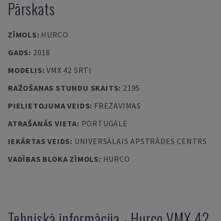
Pārskats
ZĪMOLS
:
HURCO
GADS
:
2018
MODELIS
:
VMX 42 SRTI
RAŽOŠANAS STUNDU SKAITS
:
2195
PIELIETOJUMA VEIDS
:
FREZAVIMAS
ATRAŠANĀS VIETA
:
PORTUGĀLE
IEKĀRTAS VEIDS
:
UNIVERSĀLAIS APSTRĀDES CENTRS
VADĪBAS BLOKA ZĪMOLS
:
HURCO
Tehniskā informācija
-
Hurco
VMX 42