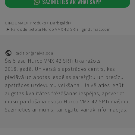
SAZINIETIES AR WHATSAPP
GINDUMAC
Produkti
Darbgaldi
➤ Pārdodu lietotu Hurco VMX 42 SRTi | gindumac.com
Rādīt oriģinālvalodā
Šis 5 asu Hurco VMX 42 SRTi tika ražots
2018. gadā. Universāls apstrādes centrs, kas
piedāvā uzlabotas iespējas sarežģītu un precīzu
apstrādes uzdevumu veikšanai. Ja vēlaties iegūt
augstas kvalitātes frēzēšanas iespējas, apsveriet
mūsu pārdošanā esošo Hurco VMX 42 SRTi mašīnu.
Sazinieties ar mums, lai iegūtu vairāk informācijas.