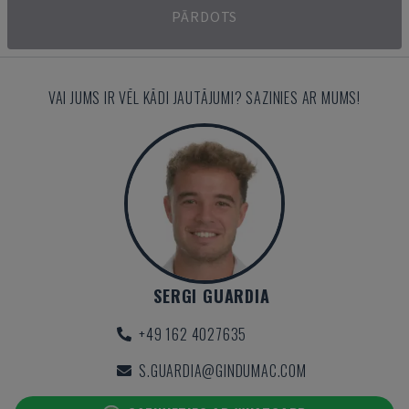
PĀRDOTS
VAI JUMS IR VĒL KĀDI JAUTĀJUMI? SAZINIES AR MUMS!
SERGI GUARDIA
+49 162 4027635
S.GUARDIA@GINDUMAC.COM