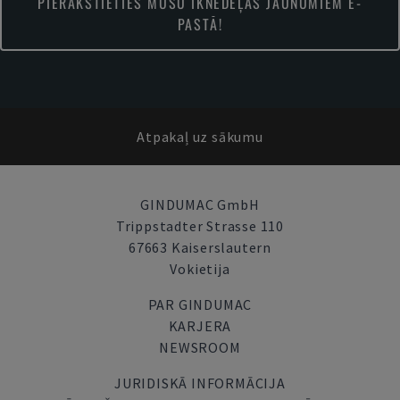
PIERAKSTIETIES MŪSU IKNEDĒĻAS JAUNUMIEM E-
PASTĀ!
Atpakaļ uz sākumu
GINDUMAC GmbH
Trippstadter Strasse 110
67663 Kaiserslautern
Vokietija
PAR GINDUMAC
KARJERA
NEWSROOM
JURIDISKĀ INFORMĀCIJA