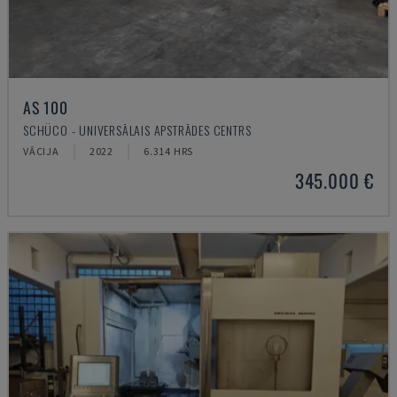
AS 100
SCHÜCO - UNIVERSĀLAIS APSTRĀDES CENTRS
VĀCIJA
2022
6.314 HRS
345.000 €