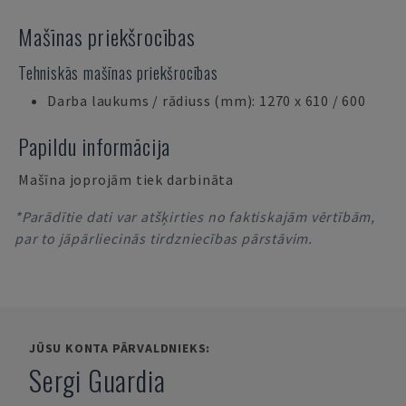
Mašīnas priekšrocības
Tehniskās mašīnas priekšrocības
Darba laukums / rādiuss (mm): 1270 x 610 / 600
Papildu informācija
Mašīna joprojām tiek darbināta
*Parādītie dati var atšķirties no faktiskajām vērtībām,
par to jāpārliecinās tirdzniecības pārstāvim.
JŪSU KONTA PĀRVALDNIEKS:
Sergi Guardia