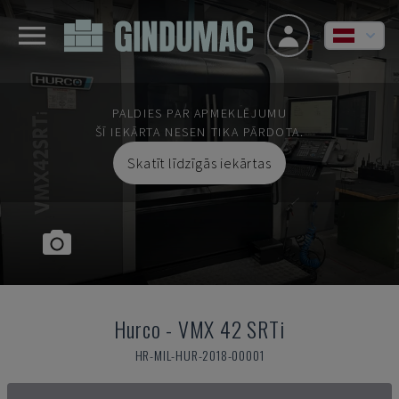
PALDIES PAR APMEKLĒJUMU
ŠĪ IEKĀRTA NESEN TIKA PĀRDOTA.
Skatīt līdzīgās iekārtas
Hurco
-
VMX 42 SRTi
HR-MIL-HUR-2018-00001