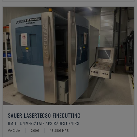
SAUER LASERTEC80 FINECUTTING
DMG - UNIVERSĀLAIS APSTRĀDES CENTRS
VĀCIJA
2006
43.686 HRS