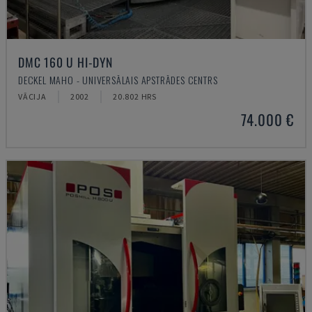
DMC 160 U HI-DYN
DECKEL MAHO - UNIVERSĀLAIS APSTRĀDES CENTRS
VĀCIJA
2002
20.802 HRS
74.000 €