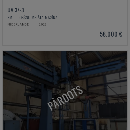
UV 3/-3
SMT - LOKŠŅU METĀLA MAŠĪNA
NĪDERLANDE
2023
58.000 €
PĀRDOTS