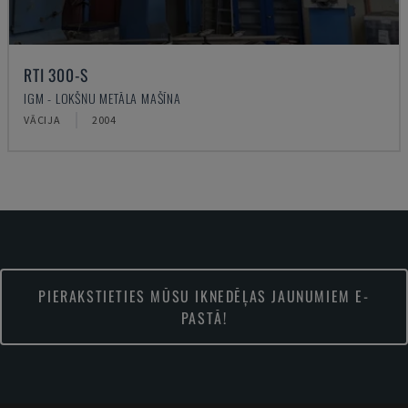
RTI 300-S
IGM - LOKŠŅU METĀLA MAŠĪNA
VĀCIJA
2004
PIERAKSTIETIES MŪSU IKNEDĒĻAS JAUNUMIEM E-
PASTĀ!