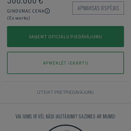
APMAKSAS IESPĒJAS
GINDUMAC CENA
(Ex works)
SAŅEMT OFICIĀLU PIEDĀVĀJUMU
APMEKLĒT IEKĀRTU
IZTEIKT PRETPIEDĀVĀJUMU
VAI JUMS IR VĒL KĀDI JAUTĀJUMI? SAZINIES AR MUMS!