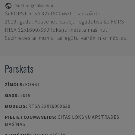
Rādīt oriģinālvalodā
Šī FORST RTSA 32x1600x630 tika ražota
2019. gadā. Apsveriet iespēju iegādāties šo FORST
RTSA 32x1600x630 lokšņu metāla mašīnu.
Sazinieties ar mums, lai iegūtu vairāk informācijas.
Pārskats
ZĪMOLS
:
FORST
GADS
:
2019
MODELIS
:
RTSA 32X1600X630
PIELIETOJUMA VEIDS
:
CITAS LOKŠŅU APSTRĀDES
MAŠĪNAS