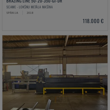
BRAZING LINE 50-20-350-GI-DR
SCAME - LOKŠŅU METĀLA MAŠĪNA
SPĀNIJA
2018
118.000 €