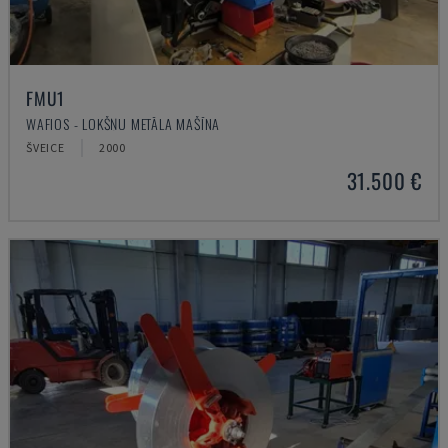
FMU1
WAFIOS - LOKŠŅU METĀLA MAŠĪNA
ŠVEICE
2000
31.500 €