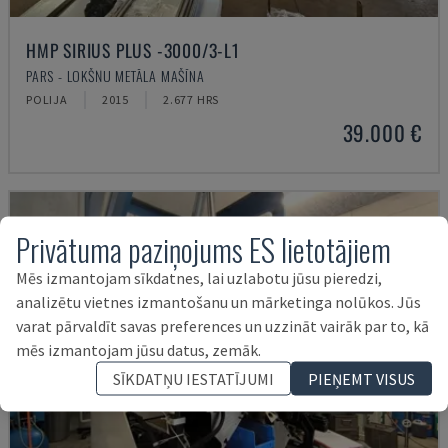
HMP SIRIUS PLUS -3000/3-L1
PARS - LOKŠŅU METĀLA MAŠĪNA
POLIJA
2015
2.677 HRS
39.000 €
Privātuma paziņojums ES lietotājiem
Mēs izmantojam sīkdatnes, lai uzlabotu jūsu pieredzi,
analizētu vietnes izmantošanu un mārketinga nolūkos. Jūs
varat pārvaldīt savas preferences un uzzināt vairāk par to, kā
mēs izmantojam jūsu datus, zemāk.
SĪKDATŅU IESTATĪJUMI
PIEŅEMT VISUS