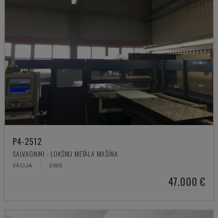
P4-2512
SALVAGNINI - LOKŠŅU METĀLA MAŠĪNA
VĀCIJA
2000
47.000 €