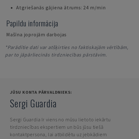
Atgriešanās gājiena ātrums: 24 m/min
Papildu informācija
Mašīna joprojām darbojas
*Parādītie dati var atšķirties no faktiskajām vērtībām,
par to jāpārliecinās tirdzniecības pārstāvim.
JŪSU KONTA PĀRVALDNIEKS:
Sergi Guardia
Sergi Guardia
Ir viens no mūsu lietoto iekārtu
tirdzniecības ekspertiem un būs jūsu tiešā
kontaktpersona, lai atbildētu uz jebkādiem