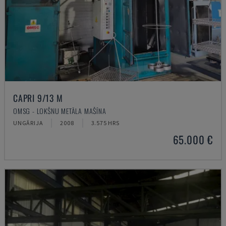
CAPRI 9/13 M
OMSG - LOKŠŅU METĀLA MAŠĪNA
UNGĀRIJA
2008
3.575 HRS
65.000 €