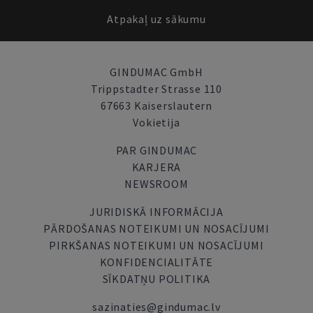
Atpakaļ uz sākumu
GINDUMAC GmbH
Trippstadter Strasse 110
67663 Kaiserslautern
Vokietija
PAR GINDUMAC
KARJERA
NEWSROOM
JURIDISKĀ INFORMĀCIJA
PĀRDOŠANAS NOTEIKUMI UN NOSACĪJUMI
PIRKŠANAS NOTEIKUMI UN NOSACĪJUMI
KONFIDENCIALITĀTE
SĪKDATŅU POLITIKA
sazinaties@gindumac.lv