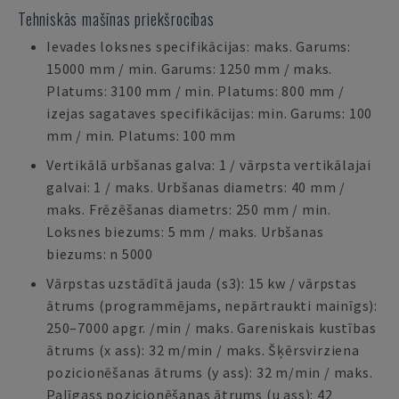
Tehniskās mašīnas priekšrocības
Ievades loksnes specifikācijas: maks. Garums:
15000 mm / min. Garums: 1250 mm / maks.
Platums: 3100 mm / min. Platums: 800 mm /
izejas sagataves specifikācijas: min. Garums: 100
mm / min. Platums: 100 mm
Vertikālā urbšanas galva: 1 / vārpsta vertikālajai
galvai: 1 / maks. Urbšanas diametrs: 40 mm /
maks. Frēzēšanas diametrs: 250 mm / min.
Loksnes biezums: 5 mm / maks. Urbšanas
biezums: n 5000
Vārpstas uzstādītā jauda (s3): 15 kw / vārpstas
ātrums (programmējams, nepārtraukti mainīgs):
250–7000 apgr. /min / maks. Gareniskais kustības
ātrums (x ass): 32 m/min / maks. Šķērsvirziena
pozicionēšanas ātrums (y ass): 32 m/min / maks.
Palīgass pozicionēšanas ātrums (u ass): 42