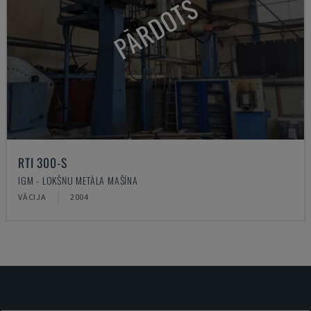
PĀRDOTS
RTI 300-S
IGM - LOKŠŅU METĀLA MAŠĪNA
VĀCIJA
2004