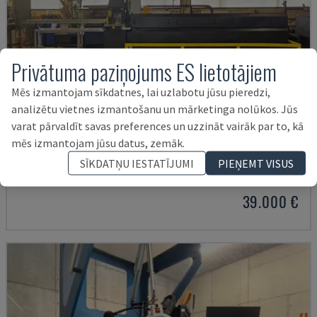
Privātuma paziņojums ES lietotājiem
Mēs izmantojam sīkdatnes, lai uzlabotu jūsu pieredzi,
analizētu vietnes izmantošanu un mārketinga nolūkos. Jūs
varat pārvaldīt savas preferences un uzzināt vairāk par to, kā
HMP SIRIUS PLUS -3000/3-L1
mēs izmantojam jūsu datus, zemāk.
PARS - LOKŠŅU METĀLA MAŠĪNA
SĪKDATŅU IESTATĪJUMI
PIEŅEMT VISUS
POLIJA
2015
2.677 HRS
39.000 €