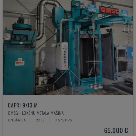
CAPRI 9/13 M
OMSG - LOKŠŅU METĀLA MAŠĪNA
UNGĀRIJA
2008
3.575 HRS
65.000 €