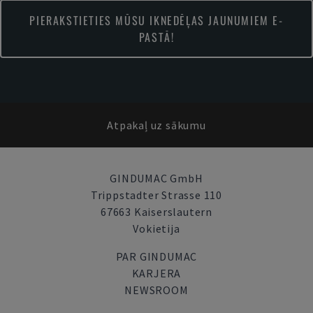
PIERAKSTIETIES MŪSU IKNEDĒĻAS JAUNUMIEM E-
PASTĀ!
Atpakaļ uz sākumu
GINDUMAC GmbH
Trippstadter Strasse 110
67663 Kaiserslautern
Vokietija
PAR GINDUMAC
KARJERA
NEWSROOM