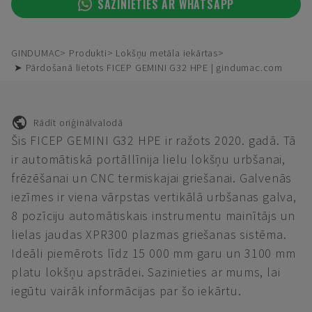
SAZINIETIES AR WHATSAPP
GINDUMAC
Produkti
Lokšņu metāla iekārtas
➤ Pārdošanā lietots FICEP GEMINI G32 HPE | gindumac.com
Rādīt oriģinālvalodā
Šis FICEP GEMINI G32 HPE ir ražots 2020. gadā. Tā
ir automātiskā portāllīnija lielu lokšņu urbšanai,
frēzēšanai un CNC termiskajai griešanai. Galvenās
iezīmes ir viena vārpstas vertikālā urbšanas galva,
8 pozīciju automātiskais instrumentu mainītājs un
lielas jaudas XPR300 plazmas griešanas sistēma.
Ideāli piemērots līdz 15 000 mm garu un 3100 mm
platu lokšņu apstrādei. Sazinieties ar mums, lai
iegūtu vairāk informācijas par šo iekārtu.