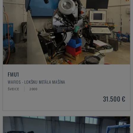
FMU1
WAFIOS - LOKŠŅU METĀLA MAŠĪNA
ŠVEICE
2000
31.500 €