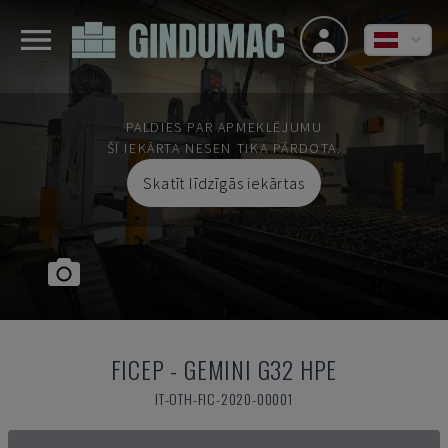
PALDIES PAR APMEKLĒJUMU
ŠĪ IEKĀRTA NESEN TIKA PĀRDOTA.
Skatīt līdzīgās iekārtas
FICEP
-
GEMINI G32 HPE
IT-OTH-FIC-2020-00001