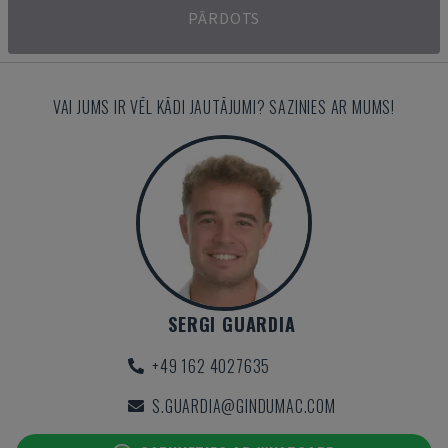
PĀRDOTS
VAI JUMS IR VĒL KĀDI JAUTĀJUMI? SAZINIES AR MUMS!
SERGI GUARDIA
+49 162 4027635
S.GUARDIA@GINDUMAC.COM