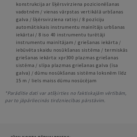
konstrukcija ar šķērsvirziena pozicionēšanas
vadotnēm / vienas vārpstas vertikālā urbšanas
galva / šķērsvirziena ratiņi / 8 pozīciju
automātiskais instrumentu mainītājs urbšanas
iekārtai / 8 iso 40 instrumentu turētāji
instrumentu mainītājam / griešanas iekārta /
iebūvēta skaidu nosūkšanas sistēma / termiskās
griešanas iekārta: xpr300 plazmas griešanas
sistēma / slīpa plazmas griešanas galva (īsa
galva) / dūmu nosūkšanas sistēma loksnēm līdz
15 m / liels maiss dūmu nosūcējam
*Parādītie dati var atšķirties no faktiskajām vērtībām,
par to jāpārliecinās tirdzniecības pārstāvim.