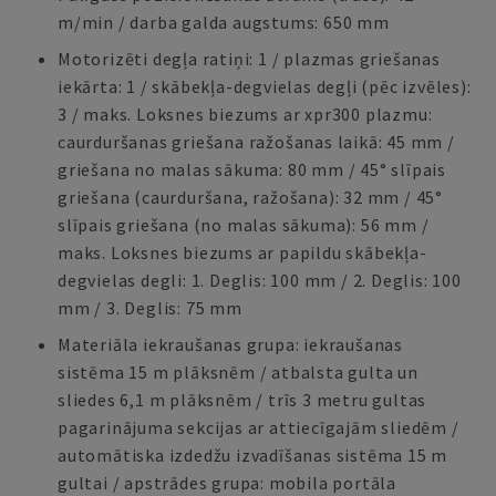
m/min / darba galda augstums: 650 mm
Motorizēti degļa ratiņi: 1 / plazmas griešanas
iekārta: 1 / skābekļa-degvielas degļi (pēc izvēles):
3 / maks. Loksnes biezums ar xpr300 plazmu:
caurduršanas griešana ražošanas laikā: 45 mm /
griešana no malas sākuma: 80 mm / 45° slīpais
griešana (caurduršana, ražošana): 32 mm / 45°
slīpais griešana (no malas sākuma): 56 mm /
maks. Loksnes biezums ar papildu skābekļa-
degvielas degli: 1. Deglis: 100 mm / 2. Deglis: 100
mm / 3. Deglis: 75 mm
Materiāla iekraušanas grupa: iekraušanas
sistēma 15 m plāksnēm / atbalsta gulta un
sliedes 6,1 m plāksnēm / trīs 3 metru gultas
pagarinājuma sekcijas ar attiecīgajām sliedēm /
automātiska izdedžu izvadīšanas sistēma 15 m
gultai / apstrādes grupa: mobila portāla