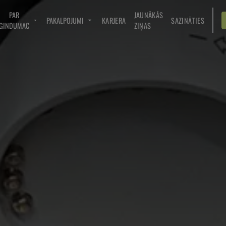
PAR
JAUNĀKĀS
PAKALPOJUMI
KARJERA
SAZINĀTIES
GINDUMAC
ZIŅAS