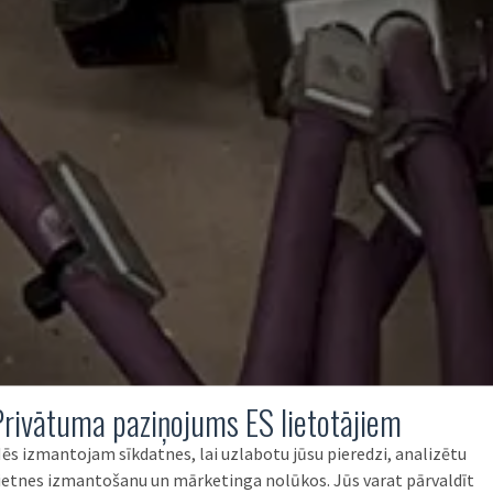
Privātuma paziņojums ES lietotājiem
ēs izmantojam sīkdatnes, lai uzlabotu jūsu pieredzi, analizētu
ietnes izmantošanu un mārketinga nolūkos. Jūs varat pārvaldīt