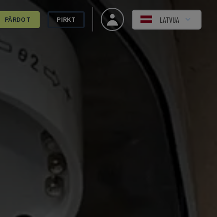
LATVIJA
PĀRDOT
PIRKT