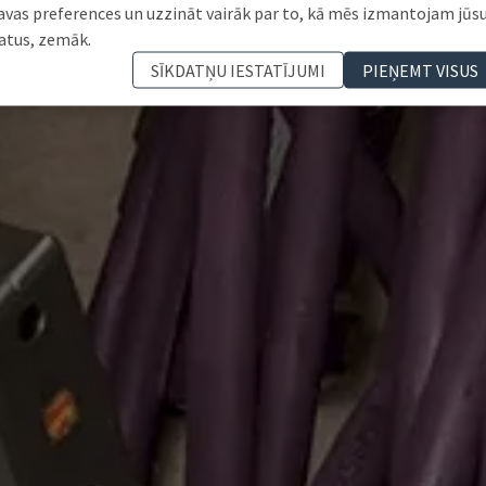
avas preferences un uzzināt vairāk par to, kā mēs izmantojam jūs
atus, zemāk.
SĪKDATŅU IESTATĪJUMI
PIEŅEMT VISUS