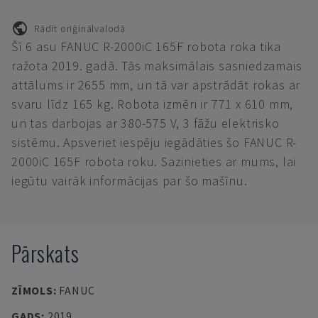
Rādīt oriģinālvalodā
Šī 6 asu FANUC R-2000iC 165F robota roka tika
ražota 2019. gadā. Tās maksimālais sasniedzamais
attālums ir 2655 mm, un tā var apstrādāt rokas ar
svaru līdz 165 kg. Robota izmēri ir 771 x 610 mm,
un tas darbojas ar 380-575 V, 3 fāžu elektrisko
sistēmu. Apsveriet iespēju iegādāties šo FANUC R-
2000iC 165F robota roku. Sazinieties ar mums, lai
iegūtu vairāk informācijas par šo mašīnu.
Pārskats
ZĪMOLS
:
FANUC
GADS
:
2019