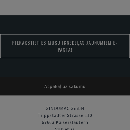
PIERAKSTIETIES MŪSU IKNEDĒĻAS JAUNUMIEM E-
PASTĀ!
Atpakaļ uz sākumu
GINDUMAC GmbH
Trippstadter Strasse 110
67663 Kaiserslautern
Vokietija