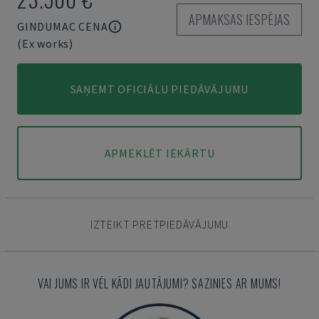
APMAKSAS IESPĒJAS
GINDUMAC CENA
(Ex works)
SAŅEMT OFICIĀLU PIEDĀVĀJUMU
APMEKLĒT IEKĀRTU
IZTEIKT PRETPIEDĀVĀJUMU
VAI JUMS IR VĒL KĀDI JAUTĀJUMI? SAZINIES AR MUMS!