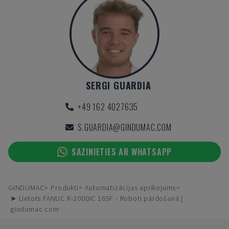
SERGI GUARDIA
+49 162 4027635
S.GUARDIA@GINDUMAC.COM
SAZINIETIES AR WHATSAPP
GINDUMAC
Produkti
Automatizācijas aprīkojums
➤ Lietots FANUC R-2000iC 165F - Roboti pārdošanā |
gindumac.com