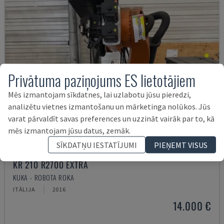
Privātuma paziņojums ES lietotājiem
Mēs izmantojam sīkdatnes, lai uzlabotu jūsu pieredzi,
analizētu vietnes izmantošanu un mārketinga nolūkos. Jūs
varat pārvaldīt savas preferences un uzzināt vairāk par to, kā
mēs izmantojam jūsu datus, zemāk.
SĪKDATŅU IESTATĪJUMI
PIEŅEMT VISUS
KR 210 R2700 EXTRA
KUKA - ROBOTA ROKA
ITĀLIJA
2016
14.000 €