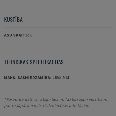
KUSTĪBA
ASU SKAITS
:
6
TEHNISKĀS SPECIFIKĀCIJAS
MAKS. SASNIEDZAMĪBA
:
2655 MM
*Parādītie dati var atšķirties no faktiskajām vērtībām,
par to jāpārliecinās tirdzniecības pārstāvim.