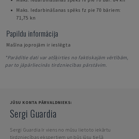
Maks. Iedarbināšanas spēks fz pie 70 bāriem:
71,75 kn
Papildu informācija
Mašīna joprojām ir ieslēgta
*Parādītie dati var atšķirties no faktiskajām vērtībām,
par to jāpārliecinās tirdzniecības pārstāvim.
JŪSU KONTA PĀRVALDNIEKS:
Sergi Guardia
Sergi Guardia
Ir viens no mūsu lietoto iekārtu
tirdzniecības ekspertiem un būs jūsu tiešā