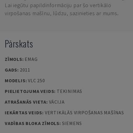
Lai iegūtu papildinformāciju par šo vertikālo
virpošanas mašīnu, lūdzu, sazinieties ar mums.
Pārskats
ZĪMOLS
:
EMAG
GADS
:
2011
MODELIS
:
VLC 250
PIELIETOJUMA VEIDS
:
TEKINIMAS
ATRAŠANĀS VIETA
:
VĀCIJA
IEKĀRTAS VEIDS
:
VERTIKĀLĀS VIRPOŠANAS MAŠĪNAS
VADĪBAS BLOKA ZĪMOLS
:
SIEMENS