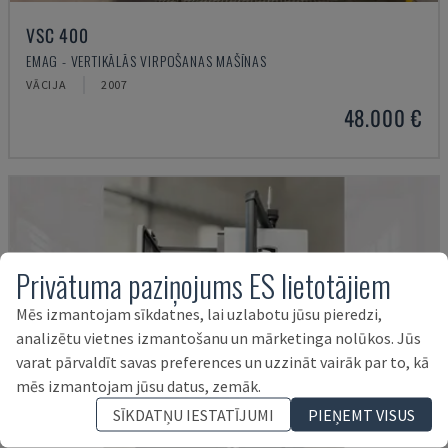
VSC 400
EMAG - VERTIKĀLĀS VIRPOŠANAS MAŠĪNAS
VĀCIJA
2007
48.000 €
Privātuma paziņojums ES lietotājiem
Mēs izmantojam sīkdatnes, lai uzlabotu jūsu pieredzi,
analizētu vietnes izmantošanu un mārketinga nolūkos. Jūs
varat pārvaldīt savas preferences un uzzināt vairāk par to, kā
mēs izmantojam jūsu datus, zemāk.
SĪKDATŅU IESTATĪJUMI
PIEŅEMT VISUS