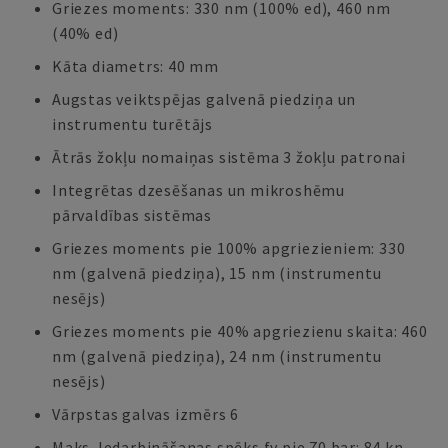
Griezes moments: 330 nm (100% ed), 460 nm
(40% ed)
Kāta diametrs: 40 mm
Augstas veiktspējas galvenā piedziņa un
instrumentu turētājs
Ātrās žokļu nomaiņas sistēma 3 žokļu patronai
Integrētas dzesēšanas un mikroshēmu
pārvaldības sistēmas
Griezes moments pie 100% apgriezieniem: 330
nm (galvenā piedziņa), 15 nm (instrumentu
nesējs)
Griezes moments pie 40% apgriezienu skaita: 460
nm (galvenā piedziņa), 24 nm (instrumentu
nesējs)
Vārpstas galvas izmērs 6
Maks. Iedarbināšanas spēks fv pie 70 bar: 84 kn