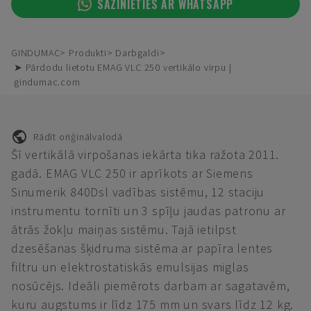
SAZINIETIES AR WHATSAPP
GINDUMAC
Produkti
Darbgaldi
➤ Pārdodu lietotu EMAG VLC 250 vertikālo virpu |
gindumac.com
Rādīt oriģinālvalodā
Šī vertikālā virpošanas iekārta tika ražota 2011.
gadā. EMAG VLC 250 ir aprīkots ar Siemens
Sinumerik 840Dsl vadības sistēmu, 12 staciju
instrumentu tornīti un 3 spīļu jaudas patronu ar
ātrās žokļu maiņas sistēmu. Tajā ietilpst
dzesēšanas šķidruma sistēma ar papīra lentes
filtru un elektrostatiskās emulsijas miglas
nosūcējs. Ideāli piemērots darbam ar sagatavēm,
kuru augstums ir līdz 175 mm un svars līdz 12 kg.