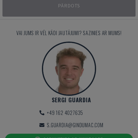
PĀRDOTS
VAI JUMS IR VĒL KĀDI JAUTĀJUMI? SAZINIES AR MUMS!
SERGI GUARDIA
+49 162 4027635
S.GUARDIA@GINDUMAC.COM