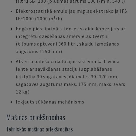
filtru SBF100 (plūsmas ātrums 100 l/min, 540 l)
Elektrostatiskā emulsijas miglas ekstrakcija IFS
IFE2000 (2000 m³/h)
Eņģēm piestiprināts lentes skaidu konveijers ar
integrētu dzesēšanas smērvielas tvertni
(tilpums aptuveni 360 litri, skaidu izmešanas
augstums 1250 mm)
Atvērta palešu cirkulācijas sistēma kā L veida
lente ar savākšanas staciju (uzglabāšanas
ietilpība 30 sagataves, diametrs 30–170 mm,
sagataves augstums maks. 175 mm, maks. svars
12 kg)
Iekļauts sūkšanas mehānisms
Mašīnas priekšrocības
Tehniskās mašīnas priekšrocības