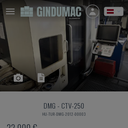
DMG
-
CTV-250
HU-TUR-DMG-2012-00003
22.000 €