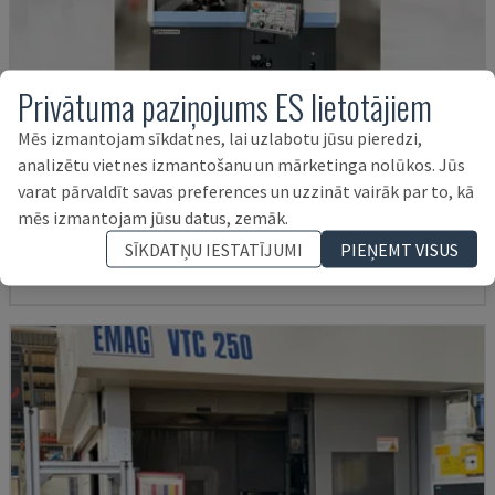
Privātuma paziņojums ES lietotājiem
Mēs izmantojam sīkdatnes, lai uzlabotu jūsu pieredzi,
analizētu vietnes izmantošanu un mārketinga nolūkos. Jūs
PUMA V8300MR
varat pārvaldīt savas preferences un uzzināt vairāk par to, kā
DN SOLUTIONS - VERTIKĀLĀS VIRPOŠANAS MAŠĪNAS
mēs izmantojam jūsu datus, zemāk.
VĀCIJA
2023
SĪKDATŅU IESTATĪJUMI
PIEŅEMT VISUS
150.000 €