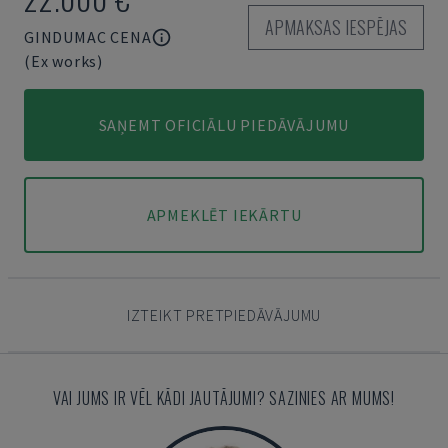
APMAKSAS IESPĒJAS
GINDUMAC CENA
(Ex works)
SAŅEMT OFICIĀLU PIEDĀVĀJUMU
APMEKLĒT IEKĀRTU
IZTEIKT PRETPIEDĀVĀJUMU
VAI JUMS IR VĒL KĀDI JAUTĀJUMI? SAZINIES AR MUMS!