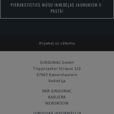
PIERAKSTIETIES MŪSU IKNEDĒĻAS JAUNUMIEM E-
PASTĀ!
Atpakaļ uz sākumu
GINDUMAC GmbH
Trippstadter Strasse 110
67663 Kaiserslautern
Vokietija
PAR GINDUMAC
KARJERA
NEWSROOM
JURIDISKĀ INFORMĀCIJA