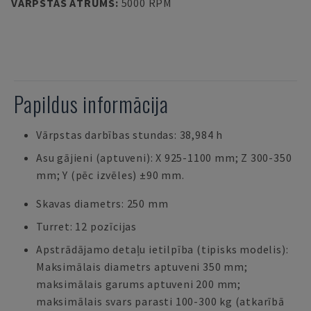
VĀRPSTAS ĀTRUMS
:
5000 RPM
Papildus informācija
Vārpstas darbības stundas: 38,984 h
Asu gājieni (aptuveni): X 925-1100 mm; Z 300-350
mm; Y (pēc izvēles) ±90 mm.
Skavas diametrs: 250 mm
Turret: 12 pozīcijas
Apstrādājamo detaļu ietilpība (tipisks modelis):
Maksimālais diametrs aptuveni 350 mm;
maksimālais garums aptuveni 200 mm;
maksimālais svars parasti 100-300 kg (atkarībā