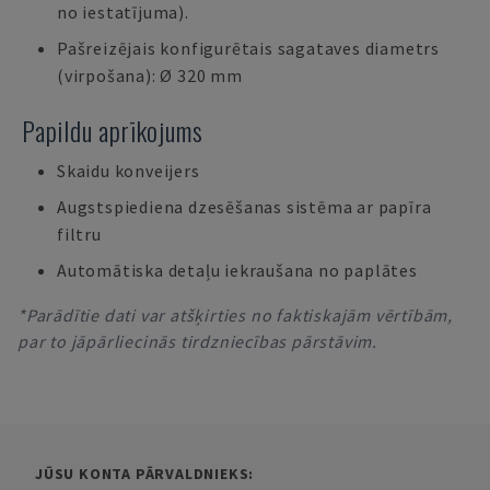
no iestatījuma).
Pašreizējais konfigurētais sagataves diametrs
(virpošana): Ø 320 mm
Papildu aprīkojums
Skaidu konveijers
Augstspiediena dzesēšanas sistēma ar papīra
filtru
Automātiska detaļu iekraušana no paplātes
*Parādītie dati var atšķirties no faktiskajām vērtībām,
par to jāpārliecinās tirdzniecības pārstāvim.
JŪSU KONTA PĀRVALDNIEKS: