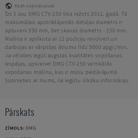
Rādīt oriģinālvalodā
Šis 3 asu DMG CTV-250 tika ražots 2012. gadā. Tā
maksimālais apstrādājamās detaļas diametrs ir
aptuveni 350 mm, bet skavas diametrs - 250 mm.
Mašīna ir aprīkota ar 12 pozīciju revolveri un
darbojas ar vārpstas ātrumu līdz 5000 apgr./min.
Ja vēlaties iegūt augstas kvalitātes virpošanas
iespējas, apsveriet DMG CTV-250 vertikālās
virpošanas mašīnu, kas ir mūsu piedāvājumā.
Sazinieties ar mums, lai iegūtu sīkāku informāciju.
Pārskats
ZĪMOLS
:
DMG