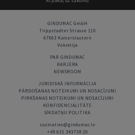
Atpakaļ uz sākumu
GINDUMAC GmbH
Trippstadter Strasse 110
67663 Kaiserslautern
Vokietija
PAR GINDUMAC
KARJERA
NEWSROOM
JURIDISKĀ INFORMĀCIJA
PĀRDOŠANAS NOTEIKUMI UN NOSACĪJUMI
PIRKŠANAS NOTEIKUMI UN NOSACĪJUMI
KONFIDENCIALITĀTE
SĪKDATŅU POLITIKA
sazinaties@gindumac.lv
+49 631 343738 20