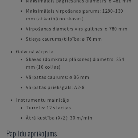
Maksimālais pagriešanas diametrs: ø 481 mm
Maksimālais virpošanas garums: 1280-130
mm (atkarībā no skavas)
Virpošanas diametrs virs gultnes: ø 780 mm
Stieņa caurums/tilpība: ø 76 mm
Galvenā vārpsta
Skavas (domkrata plāksnes) diametrs: 254
mm (10 collas)
Vārpstas caurums: ø 86 mm
Vārpstas priekšgals: A2-8
Instrumentu mainītājs
Turrelis: 12 stacijas
Ātrā kustība (X/Z): 30 m/min
Papildu aprīkojums