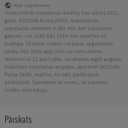
Rādīt oriģinālvalodā
Horizontālās virpošanas iekārta, kas ražota 2011.
gadā. DOOSAN Puma 2600L maksimālais
virpošanas diametrs ir 481 mm, bet virpošanas
garums - no 1280 līdz 1310 mm atkarībā no
turētāja. Tā ietver stabilu vārpstas apgriezienu
skaitu līdz 2800 apgr./min un instrumentu
revolveri ar 12 pozīcijām. Ja vēlaties iegūt augstas
kvalitātes virpošanas iespējas, apsveriet DOOSAN
Puma 2600L mašīnu, ko mēs piedāvājam
pārdošanā. Sazinieties ar mums, lai saņemtu
sīkāku informāciju.
Pārskats