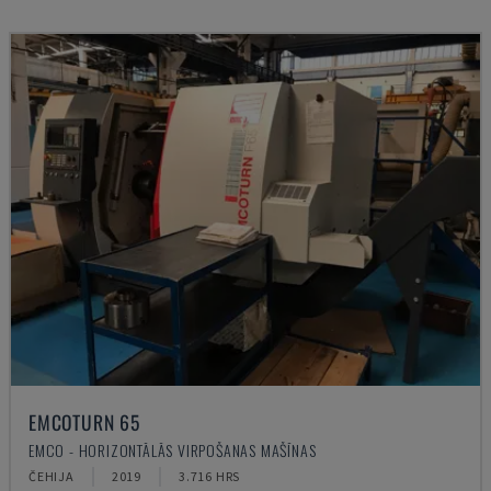
EMCOTURN 65
EMCO - HORIZONTĀLĀS VIRPOŠANAS MAŠĪNAS
ČEHIJA
2019
3.716 HRS