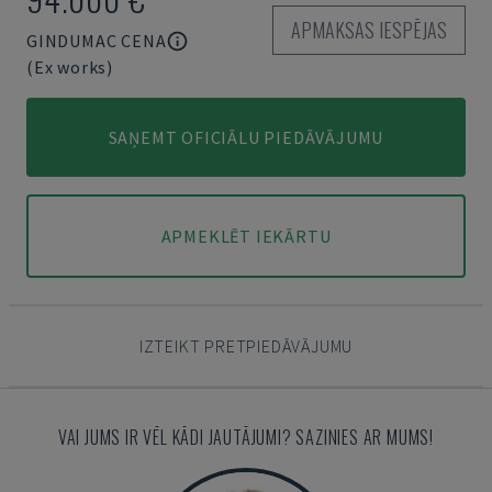
APMAKSAS IESPĒJAS
GINDUMAC CENA
(Ex works)
SAŅEMT OFICIĀLU PIEDĀVĀJUMU
APMEKLĒT IEKĀRTU
IZTEIKT PRETPIEDĀVĀJUMU
VAI JUMS IR VĒL KĀDI JAUTĀJUMI? SAZINIES AR MUMS!