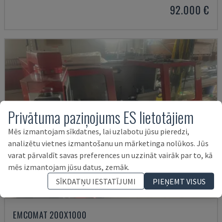
92.000 €
Privātuma paziņojums ES lietotājiem
Mēs izmantojam sīkdatnes, lai uzlabotu jūsu pieredzi,
analizētu vietnes izmantošanu un mārketinga nolūkos. Jūs
varat pārvaldīt savas preferences un uzzināt vairāk par to, kā
mēs izmantojam jūsu datus, zemāk.
SĪKDATŅU IESTATĪJUMI
PIEŅEMT VISUS
EMCOMAT 200X1000