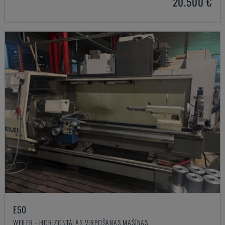
20.500 €
E50
WEILER - HORIZONTĀLĀS VIRPOŠANAS MAŠĪNAS