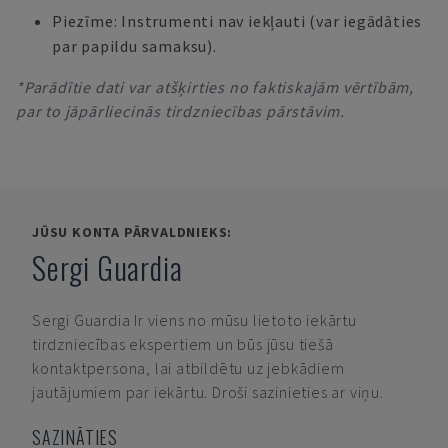
Piezīme: Instrumenti nav iekļauti (var iegādāties
par papildu samaksu).
*Parādītie dati var atšķirties no faktiskajām vērtībām,
par to jāpārliecinās tirdzniecības pārstāvim.
JŪSU KONTA PĀRVALDNIEKS:
Sergi Guardia
Sergi Guardia
Ir viens no mūsu lietoto iekārtu
tirdzniecības ekspertiem un būs jūsu tiešā
kontaktpersona, lai atbildētu uz jebkādiem
jautājumiem par iekārtu. Droši sazinieties ar viņu.
SAZINĀTIES