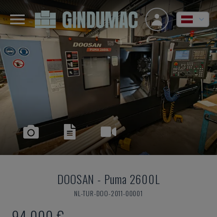
DOOSAN
-
Puma 2600L
NL-TUR-DOO-2011-00001
94.000 €