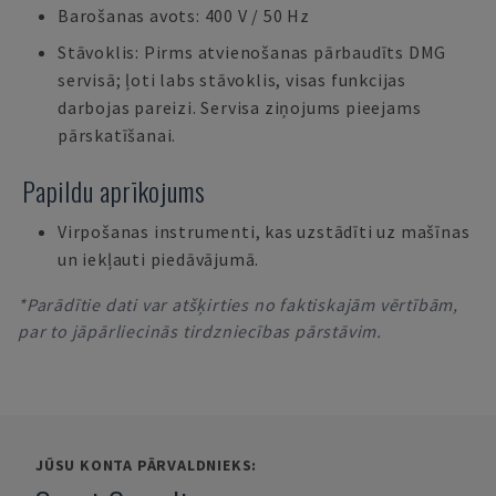
Barošanas avots: 400 V / 50 Hz
Stāvoklis: Pirms atvienošanas pārbaudīts DMG
servisā; ļoti labs stāvoklis, visas funkcijas
darbojas pareizi. Servisa ziņojums pieejams
pārskatīšanai.
Papildu aprīkojums
Virpošanas instrumenti, kas uzstādīti uz mašīnas
un iekļauti piedāvājumā.
*Parādītie dati var atšķirties no faktiskajām vērtībām,
par to jāpārliecinās tirdzniecības pārstāvim.
JŪSU KONTA PĀRVALDNIEKS: