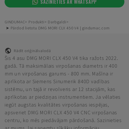
SAZINIETIES AR WHATSAPP
GINDUMAC
Produkti
Darbgaldi
➤ Pārdod lietotu DMG MORI CLX 450 V4 | gindumac.com
Rādīt oriģinālvalodā
Šis 4 asu DMG MORI CLX 450 V4 tika ražots 2022.
gadā. Tā maksimālais virpošanas diametrs ir 400
mm un virpošanas garums - 800 mm. Mašīna ir
aprīkota ar Siemens Sinumerik 840D vadības
sistēmu, un tajā ir revolveris ar 12 stacijām, kas
aprīkotas ar piedziņas instrumentiem. Ja vēlaties
iegūt augstas kvalitātes virpošanas iespējas,
apsveriet DMG MORI CLX 450 V4 CNC virpošanas
centru, ko mēs piedāvājam pārdošanā. Sazinieties
ar mums, lai saņemtu sīkāku informāciju.