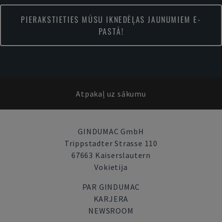
PIERAKSTIETIES MŪSU IKNEDĒĻAS JAUNUMIEM E-
PASTĀ!
Atpakaļ uz sākumu
GINDUMAC GmbH
Trippstadter Strasse 110
67663 Kaiserslautern
Vokietija
PAR GINDUMAC
KARJERA
NEWSROOM