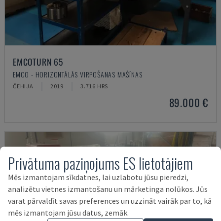
EMCOTURN 65
EMCO - HORIZONTĀLĀS VIRPOŠANAS MAŠĪNAS
ČEHIJA
2019
3.716 HRS
89.000 €
Privātuma paziņojums ES lietotājiem
Mēs izmantojam sīkdatnes, lai uzlabotu jūsu pieredzi,
analizētu vietnes izmantošanu un mārketinga nolūkos. Jūs
varat pārvaldīt savas preferences un uzzināt vairāk par to, kā
mēs izmantojam jūsu datus, zemāk.