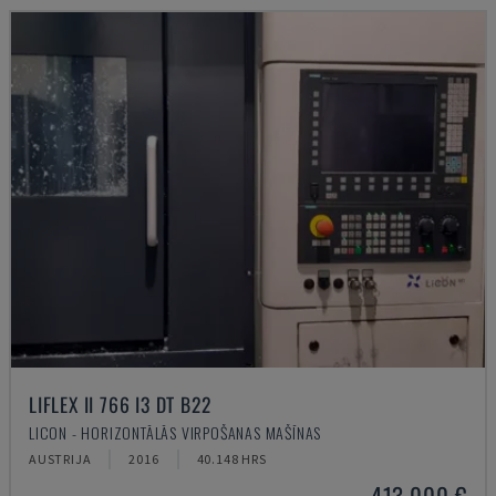
LIFLEX II 766 I3 DT B22
LICON - HORIZONTĀLĀS VIRPOŠANAS MAŠĪNAS
AUSTRIJA
2016
40.148 HRS
413.000 €