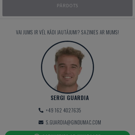
PĀRDOTS
VAI JUMS IR VĒL KĀDI JAUTĀJUMI? SAZINIES AR MUMS!
SERGI GUARDIA
+49 162 4027635
S.GUARDIA@GINDUMAC.COM