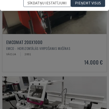
SĪKDATŅU IESTATĪJUMI
PIEŅEMT VISUS
EMCOMAT 200X1000
EMCO - HORIZONTĀLĀS VIRPOŠANAS MAŠĪNAS
VĀCIJA
2001
14.000 €