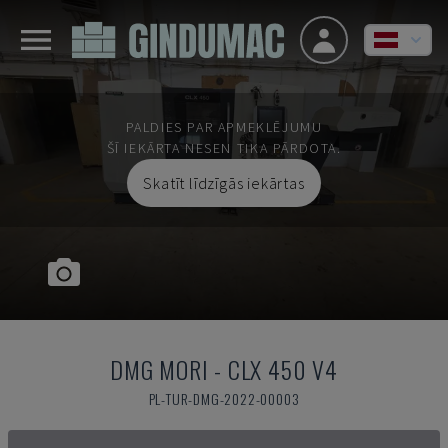
PALDIES PAR APMEKLĒJUMU
ŠĪ IEKĀRTA NESEN TIKA PĀRDOTA.
Skatīt līdzīgās iekārtas
DMG MORI
-
CLX 450 V4
PL-TUR-DMG-2022-00003