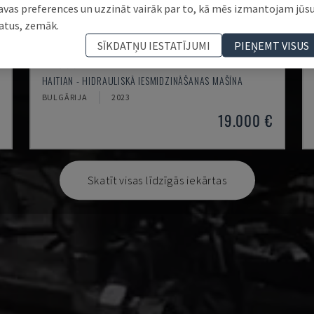
avas preferences un uzzināt vairāk par to, kā mēs izmantojam jūs
atus, zemāk.
SĪKDATŅU IESTATĪJUMI
PIEŅEMT VISUS
MA900ІІ
HAITIAN - HIDRAULISKĀ IESMIDZINĀŠANAS MAŠĪNA
BULGĀRIJA
2023
19.000 €
Skatīt visas līdzīgās iekārtas