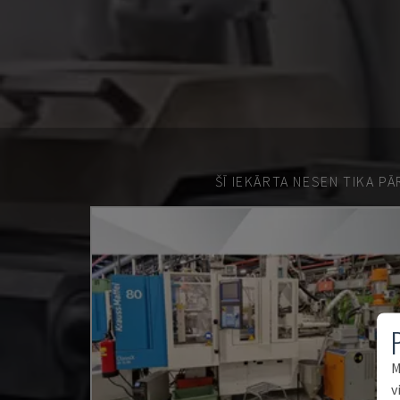
ŠĪ IEKĀRTA NESEN TIKA P
M
v