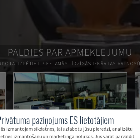
PALDIES PAR APMEKLĒJUMU
ĀRDOTA.
IZPĒTIET PIEEJAMĀS LĪDZĪGĀS IEKĀRTAS VAI NOS
Privātuma paziņojums ES lietotājiem
ēs izmantojam sīkdatnes, lai uzlabotu jūsu pieredzi, analizētu
ietnes izmantošanu un mārketinga nolūkos. Jūs varat pārvaldīt