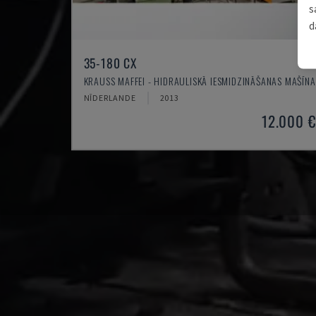
s
d
35-180 CX
KRAUSS MAFFEI - HIDRAULISKĀ IESMIDZINĀŠANAS MAŠĪNA
NĪDERLANDE
2013
12.000 €