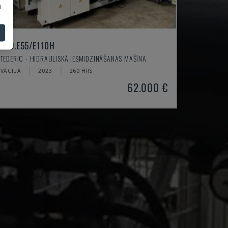
u
NEO.E55/E110H
TEDERIC - HIDRAULISKĀ IESMIDZINĀŠANAS MAŠĪNA
VĀCIJA
2023
260 HRS
62.000 €