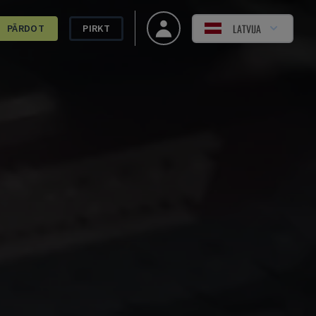
LATVIJA
PĀRDOT
PIRKT