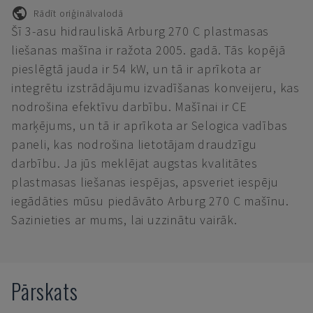
Rādīt oriģinālvalodā
Šī 3-asu hidrauliskā Arburg 270 C plastmasas
liešanas mašīna ir ražota 2005. gadā. Tās kopējā
pieslēgtā jauda ir 54 kW, un tā ir aprīkota ar
integrētu izstrādājumu izvadīšanas konveijeru, kas
nodrošina efektīvu darbību. Mašīnai ir CE
marķējums, un tā ir aprīkota ar Selogica vadības
paneli, kas nodrošina lietotājam draudzīgu
darbību. Ja jūs meklējat augstas kvalitātes
plastmasas liešanas iespējas, apsveriet iespēju
iegādāties mūsu piedāvāto Arburg 270 C mašīnu.
Sazinieties ar mums, lai uzzinātu vairāk.
Pārskats