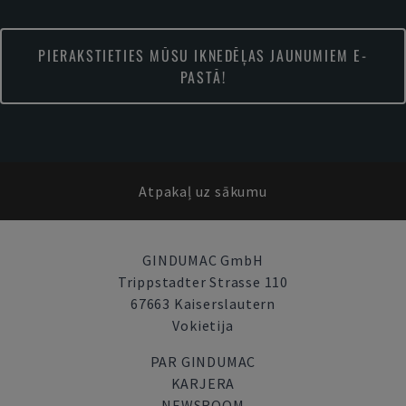
PIERAKSTIETIES MŪSU IKNEDĒĻAS JAUNUMIEM E-
PASTĀ!
Atpakaļ uz sākumu
GINDUMAC GmbH
Trippstadter Strasse 110
67663 Kaiserslautern
Vokietija
PAR GINDUMAC
KARJERA
NEWSROOM