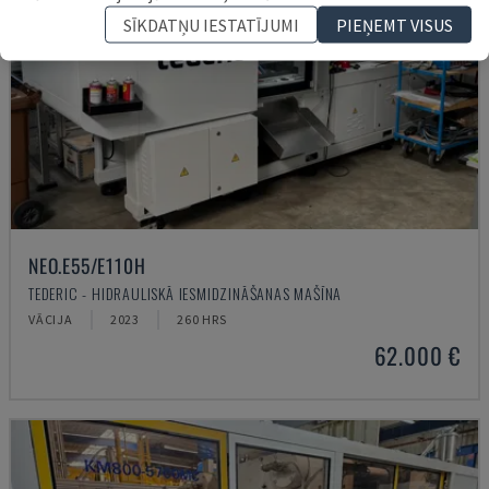
SĪKDATŅU IESTATĪJUMI
PIEŅEMT VISUS
NEO.E55/E110H
TEDERIC - HIDRAULISKĀ IESMIDZINĀŠANAS MAŠĪNA
VĀCIJA
2023
260 HRS
62.000 €