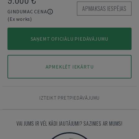
APMAKSAS IESPĒJAS
GINDUMAC CENA
(Ex works)
SAŅEMT OFICIĀLU PIEDĀVĀJUMU
APMEKLĒT IEKĀRTU
IZTEIKT PRETPIEDĀVĀJUMU
VAI JUMS IR VĒL KĀDI JAUTĀJUMI? SAZINIES AR MUMS!