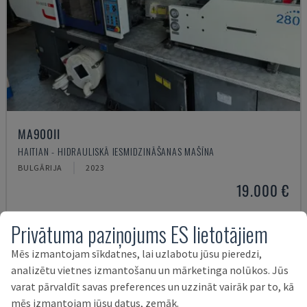
MA900ІІ
HAITIAN - HIDRAULISKĀ IESMIDZINĀŠANAS MAŠĪNA
BULGĀRIJA
2023
19.000 €
Privātuma paziņojums ES lietotājiem
Mēs izmantojam sīkdatnes, lai uzlabotu jūsu pieredzi,
analizētu vietnes izmantošanu un mārketinga nolūkos. Jūs
varat pārvaldīt savas preferences un uzzināt vairāk par to, kā
mēs izmantojam jūsu datus, zemāk.