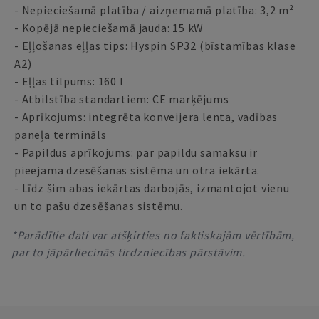
- Nepieciešamā platība / aizņemamā platība: 3,2 m²
- Kopējā nepieciešamā jauda: 15 kW
- Eļļošanas eļļas tips: Hyspin SP32 (bīstamības klase
A2)
- Eļļas tilpums: 160 l
- Atbilstība standartiem: CE marķējums
- Aprīkojums: integrēta konveijera lenta, vadības
paneļa termināls
- Papildus aprīkojums: par papildu samaksu ir
pieejama dzesēšanas sistēma un otra iekārta.
- Līdz šim abas iekārtas darbojās, izmantojot vienu
un to pašu dzesēšanas sistēmu.
*Parādītie dati var atšķirties no faktiskajām vērtībām,
par to jāpārliecinās tirdzniecības pārstāvim.