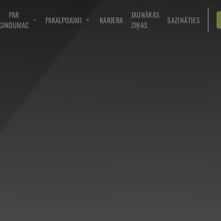
PAR
JAUNĀKĀS
PAKALPOJUMI
KARJERA
SAZINĀTIES
GINDUMAC
ZIŅAS