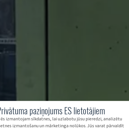
Privātuma paziņojums ES lietotājiem
ēs izmantojam sīkdatnes, lai uzlabotu jūsu pieredzi, analizētu
ietnes izmantošanu un mārketinga nolūkos. Jūs varat pārvaldīt