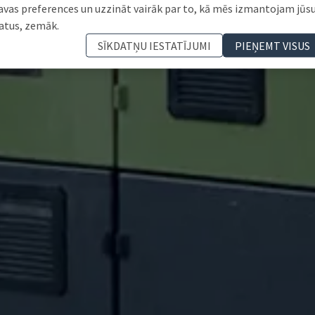
avas preferences un uzzināt vairāk par to, kā mēs izmantojam jūs
atus, zemāk.
SĪKDATŅU IESTATĪJUMI
PIEŅEMT VISUS