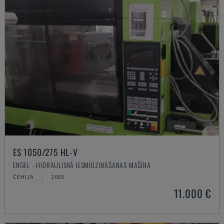
ES 1050/275 HL-V
ENGEL - HIDRAULISKĀ IESMIDZINĀŠANAS MAŠĪNA
ČEHIJA
2003
11.000 €