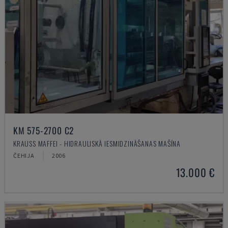
KM 575-2700 C2
KRAUSS MAFFEI - HIDRAULISKĀ IESMIDZINĀŠANAS MAŠĪNA
ČEHIJA
2006
13.000 €