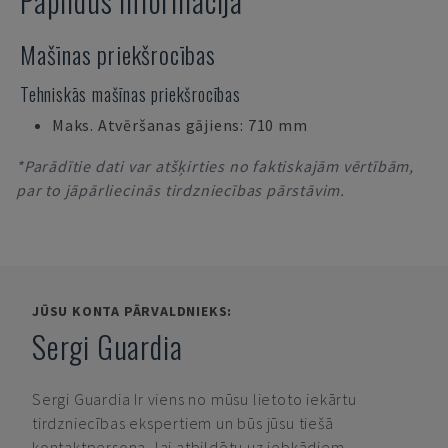
Papildus informācija
Mašīnas priekšrocības
Tehniskās mašīnas priekšrocības
Maks. Atvēršanas gājiens: 710 mm
*Parādītie dati var atšķirties no faktiskajām vērtībām,
par to jāpārliecinās tirdzniecības pārstāvim.
JŪSU KONTA PĀRVALDNIEKS:
Sergi Guardia
Sergi Guardia
Ir viens no mūsu lietoto iekārtu
tirdzniecības ekspertiem un būs jūsu tiešā
kontaktpersona, lai atbildētu uz jebkādiem