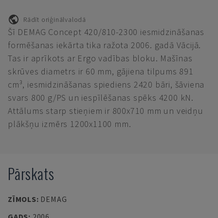
Rādīt oriģinālvalodā
Šī DEMAG Concept 420/810-2300 iesmidzināšanas
formēšanas iekārta tika ražota 2006. gadā Vācijā.
Tas ir aprīkots ar Ergo vadības bloku. Mašīnas
skrūves diametrs ir 60 mm, gājiena tilpums 891
cm³, iesmidzināšanas spiediens 2420 bāri, šāviena
svars 800 g/PS un iespīlēšanas spēks 4200 kN.
Attālums starp stieņiem ir 800x710 mm un veidņu
plākšņu izmērs 1200x1100 mm.
Pārskats
ZĪMOLS
:
DEMAG
GADS
:
2006