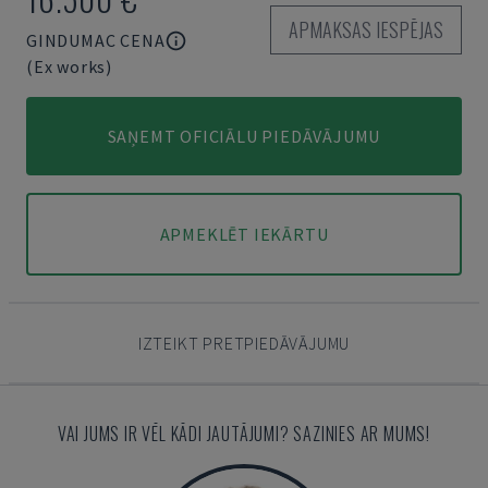
APMAKSAS IESPĒJAS
GINDUMAC CENA
(Ex works)
SAŅEMT OFICIĀLU PIEDĀVĀJUMU
APMEKLĒT IEKĀRTU
IZTEIKT PRETPIEDĀVĀJUMU
VAI JUMS IR VĒL KĀDI JAUTĀJUMI? SAZINIES AR MUMS!