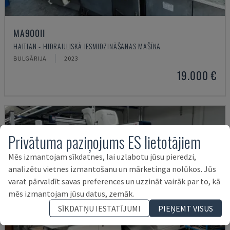
MA900ІІ
HAITIAN - HIDRAULISKĀ IESMIDZINĀŠANAS MAŠĪNA
BULGĀRIJA
2023
19.000 €
Privātuma paziņojums ES lietotājiem
Mēs izmantojam sīkdatnes, lai uzlabotu jūsu pieredzi,
analizētu vietnes izmantošanu un mārketinga nolūkos. Jūs
varat pārvaldīt savas preferences un uzzināt vairāk par to, kā
mēs izmantojam jūsu datus, zemāk.
SĪKDATŅU IESTATĪJUMI
PIEŅEMT VISUS