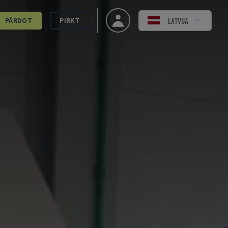
LATVIJA
PĀRDOT
PIRKT