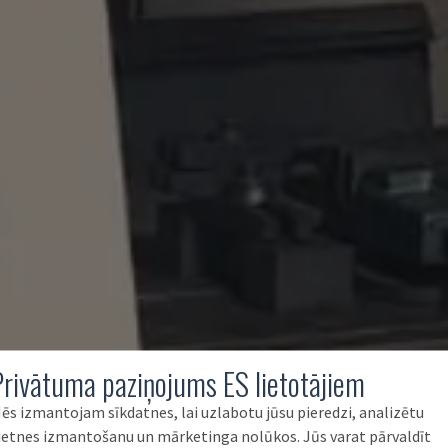
Privātuma paziņojums ES lietotājiem
ēs izmantojam sīkdatnes, lai uzlabotu jūsu pieredzi, analizētu
ietnes izmantošanu un mārketinga nolūkos. Jūs varat pārvaldīt