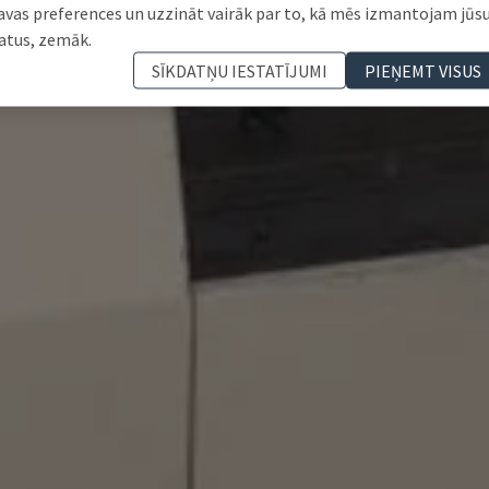
avas preferences un uzzināt vairāk par to, kā mēs izmantojam jūs
atus, zemāk.
SĪKDATŅU IESTATĪJUMI
PIEŅEMT VISUS