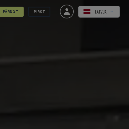
LATVIJA
PĀRDOT
PIRKT