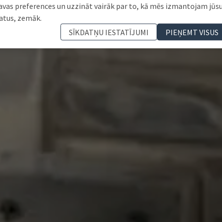
avas preferences un uzzināt vairāk par to, kā mēs izmantojam jūs
atus, zemāk.
SĪKDATŅU IESTATĪJUMI
PIEŅEMT VISUS