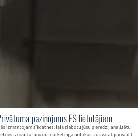
Privātuma paziņojums ES lietotājiem
ēs izmantojam sīkdatnes, lai uzlabotu jūsu pieredzi, analizētu
ietnes izmantošanu un mārketinga nolūkos. Jūs varat pārvaldīt