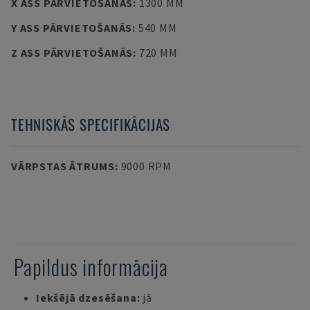
X ASS PĀRVIETOŠANĀS
:
1300 MM
Y ASS PĀRVIETOŠANĀS
:
540 MM
Z ASS PĀRVIETOŠANĀS
:
720 MM
TEHNISKĀS SPECIFIKĀCIJAS
VĀRPSTAS ĀTRUMS
:
9000 RPM
Papildus informācija
Iekšējā dzesēšana:
jā