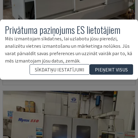
Privātuma paziņojums ES lietotājiem
Mēs izmantojam sīkdatnes, lai uzlabotu jūsu pieredzi,
analizētu vietnes izmantošanu un mārketinga nolūkos. Jūs
U5-1530
varat pārvaldīt savas preferences un uzzināt vairāk par to, kā
SPINNER - VERTIKĀLAIS APSTRĀDES CENTRS
mēs izmantojam jūsu datus, zemāk.
VĀCIJA
2021
6.000 HRS
SĪKDATŅU IESTATĪJUMI
PIEŅEMT VISUS
145.000 €