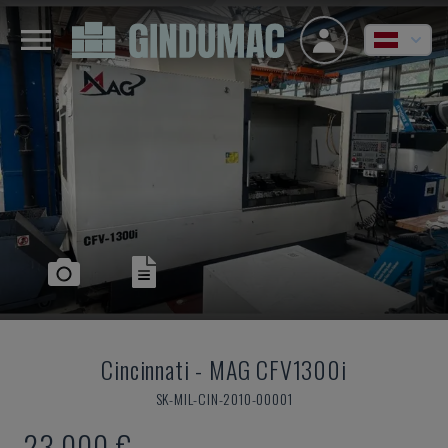
Cincinnati
-
MAG CFV1300i
SK-MIL-CIN-2010-00001
23.000 €