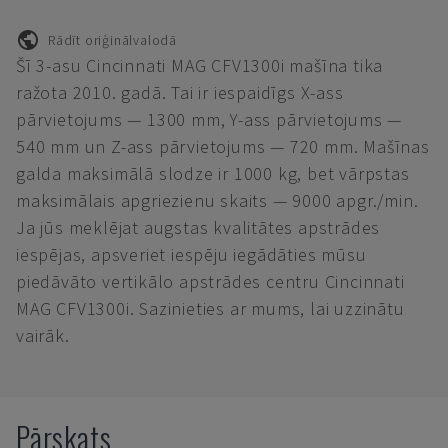
Rādīt oriģinālvalodā
Šī 3-asu Cincinnati MAG CFV1300i mašīna tika
ražota 2010. gadā. Tai ir iespaidīgs X-ass
pārvietojums — 1300 mm, Y-ass pārvietojums —
540 mm un Z-ass pārvietojums — 720 mm. Mašīnas
galda maksimālā slodze ir 1000 kg, bet vārpstas
maksimālais apgriezienu skaits — 9000 apgr./min.
Ja jūs meklējat augstas kvalitātes apstrādes
iespējas, apsveriet iespēju iegādāties mūsu
piedāvāto vertikālo apstrādes centru Cincinnati
MAG CFV1300i. Sazinieties ar mums, lai uzzinātu
vairāk.
Pārskats