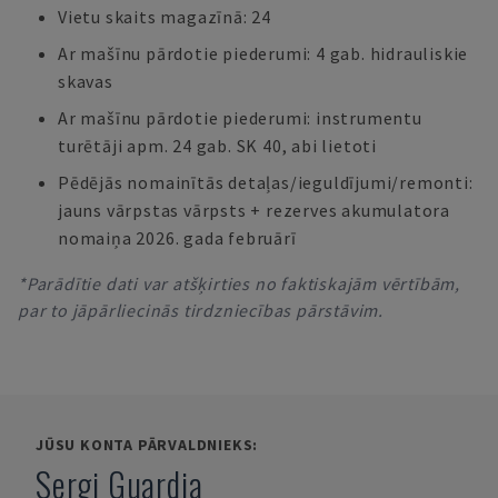
Vietu skaits magazīnā: 24
Ar mašīnu pārdotie piederumi: 4 gab. hidrauliskie
skavas
Ar mašīnu pārdotie piederumi: instrumentu
turētāji apm. 24 gab. SK 40, abi lietoti
Pēdējās nomainītās detaļas/ieguldījumi/remonti:
jauns vārpstas vārpsts + rezerves akumulatora
nomaiņa 2026. gada februārī
*Parādītie dati var atšķirties no faktiskajām vērtībām,
par to jāpārliecinās tirdzniecības pārstāvim.
JŪSU KONTA PĀRVALDNIEKS:
Sergi Guardia