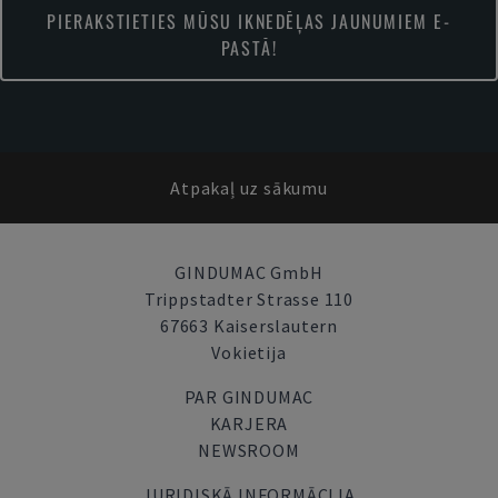
PIERAKSTIETIES MŪSU IKNEDĒĻAS JAUNUMIEM E-
PASTĀ!
Atpakaļ uz sākumu
GINDUMAC GmbH
Trippstadter Strasse 110
67663 Kaiserslautern
Vokietija
PAR GINDUMAC
KARJERA
NEWSROOM
JURIDISKĀ INFORMĀCIJA