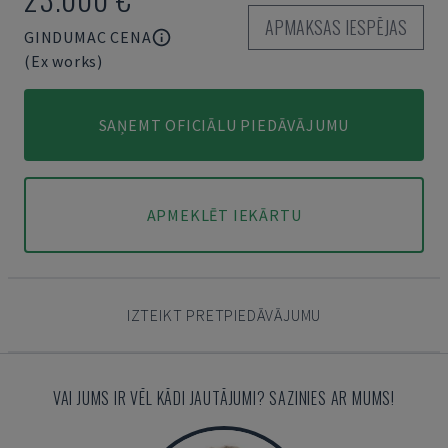
APMAKSAS IESPĒJAS
GINDUMAC CENA
(Ex works)
SAŅEMT OFICIĀLU PIEDĀVĀJUMU
APMEKLĒT IEKĀRTU
IZTEIKT PRETPIEDĀVĀJUMU
VAI JUMS IR VĒL KĀDI JAUTĀJUMI? SAZINIES AR MUMS!