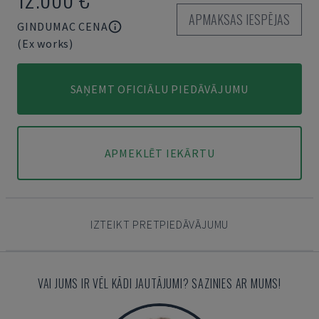
APMAKSAS IESPĒJAS
GINDUMAC CENA
(Ex works)
SAŅEMT OFICIĀLU PIEDĀVĀJUMU
APMEKLĒT IEKĀRTU
IZTEIKT PRETPIEDĀVĀJUMU
VAI JUMS IR VĒL KĀDI JAUTĀJUMI? SAZINIES AR MUMS!