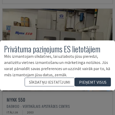
Privātuma paziņojums ES lietotājiem
Mēs izmantojam sīkdatnes, lai uzlabotu jūsu pieredzi,
analizētu vietnes izmantošanu un mārketinga nolūkos. Jūs
varat pārvaldīt savas preferences un uzzināt vairāk par to, kā
mēs izmantojam jūsu datus, zemāk.
SĪKDATŅU IESTATĪJUMI
PIEŅEMT VISUS
MYNX 550
DAEWOO - VERTIKĀLAIS APSTRĀDES CENTRS
ITĀLIJA
2003