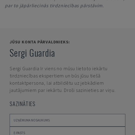
par to jāpārliecinās tirdzniecības pārstāvim.
JŪSU KONTA PĀRVALDNIEKS:
Sergi Guardia
Sergi Guardia
Ir viens no mūsu lietoto iekārtu
tirdzniecības ekspertiem un būs jūsu tiešā
kontaktpersona, lai atbildētu uz jebkādiem
jautājumiem par iekārtu. Droši sazinieties ar viņu.
SAZINĀTIES