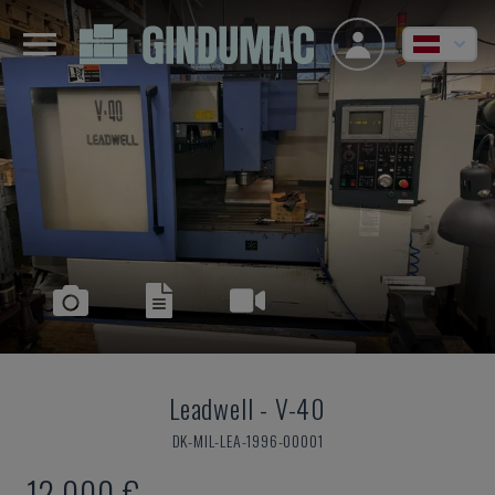
Leadwell
-
V-40
DK-MIL-LEA-1996-00001
12.000 €