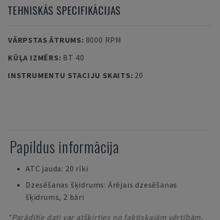
TEHNISKĀS SPECIFIKĀCIJAS
VĀRPSTAS ĀTRUMS
:
8000 RPM
KŪĻA IZMĒRS
:
BT 40
INSTRUMENTU STACIJU SKAITS
:
20
Papildus informācija
ATC jauda: 20 rīki
Dzesēšanas šķidrums: Ārējais dzesēšanas
šķidrums, 2 bāri
*Parādītie dati var atšķirties no faktiskajām vērtībām,