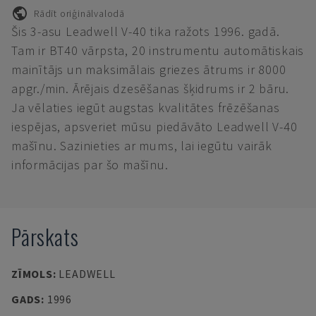
Rādīt oriģinālvalodā
Šis 3-asu Leadwell V-40 tika ražots 1996. gadā.
Tam ir BT40 vārpsta, 20 instrumentu automātiskais
mainītājs un maksimālais griezes ātrums ir 8000
apgr./min. Ārējais dzesēšanas šķidrums ir 2 bāru.
Ja vēlaties iegūt augstas kvalitātes frēzēšanas
iespējas, apsveriet mūsu piedāvāto Leadwell V-40
mašīnu. Sazinieties ar mums, lai iegūtu vairāk
informācijas par šo mašīnu.
Pārskats
ZĪMOLS
:
LEADWELL
GADS
:
1996