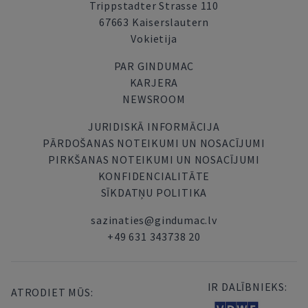
Trippstadter Strasse 110
67663 Kaiserslautern
Vokietija
PAR GINDUMAC
KARJERA
NEWSROOM
JURIDISKĀ INFORMĀCIJA
PĀRDOŠANAS NOTEIKUMI UN NOSACĪJUMI
PIRKŠANAS NOTEIKUMI UN NOSACĪJUMI
KONFIDENCIALITĀTE
SĪKDATŅU POLITIKA
sazinaties@gindumac.lv
+49 631 343738 20
IR DALĪBNIEKS:
ATRODIET MŪS: