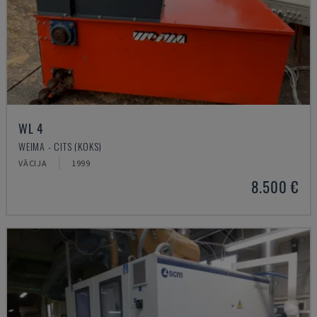
WL 4
WEIMA - CITS (KOKS)
VĀCIJA
1999
8.500 €