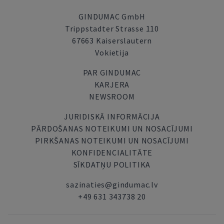
GINDUMAC GmbH
Trippstadter Strasse 110
67663 Kaiserslautern
Vokietija
PAR GINDUMAC
KARJERA
NEWSROOM
JURIDISKĀ INFORMĀCIJA
PĀRDOŠANAS NOTEIKUMI UN NOSACĪJUMI
PIRKŠANAS NOTEIKUMI UN NOSACĪJUMI
KONFIDENCIALITĀTE
SĪKDATŅU POLITIKA
sazinaties@gindumac.lv
+49 631 343738 20