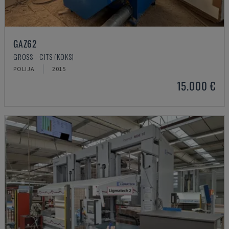
GAZ62
GROSS - CITS (KOKS)
POLIJA
2015
15.000 €