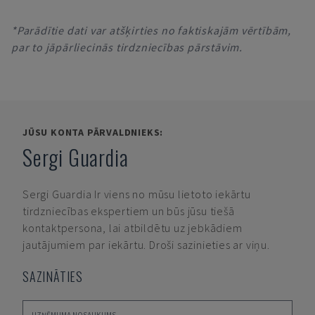
*Parādītie dati var atšķirties no faktiskajām vērtībām,
par to jāpārliecinās tirdzniecības pārstāvim.
JŪSU KONTA PĀRVALDNIEKS:
Sergi Guardia
Sergi Guardia
Ir viens no mūsu lietoto iekārtu
tirdzniecības ekspertiem un būs jūsu tiešā
kontaktpersona, lai atbildētu uz jebkādiem
jautājumiem par iekārtu. Droši sazinieties ar viņu.
SAZINĀTIES