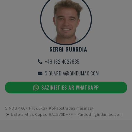
SERGI GUARDIA
+49 162 4027635
S.GUARDIA@GINDUMAC.COM
SAZINIETIES AR WHATSAPP
GINDUMAC
Produkti
Kokapstrādes mašīnas
➤ Lietots Atlas Copco GA15VSD+FF – Pārdod | gindumac.com