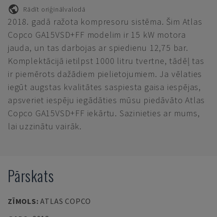
Rādīt oriģinālvalodā
2018. gadā ražota kompresoru sistēma. Šim Atlas
Copco GA15VSD+FF modelim ir 15 kW motora
jauda, un tas darbojas ar spiedienu 12,75 bar.
Komplektācijā ietilpst 1000 litru tvertne, tādēļ tas
ir piemērots dažādiem pielietojumiem. Ja vēlaties
iegūt augstas kvalitātes saspiesta gaisa iespējas,
apsveriet iespēju iegādāties mūsu piedāvāto Atlas
Copco GA15VSD+FF iekārtu. Sazinieties ar mums,
lai uzzinātu vairāk.
Pārskats
ZĪMOLS
:
ATLAS COPCO