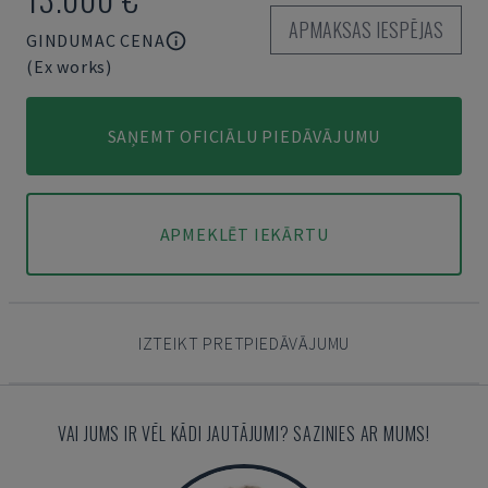
APMAKSAS IESPĒJAS
GINDUMAC CENA
(Ex works)
SAŅEMT OFICIĀLU PIEDĀVĀJUMU
APMEKLĒT IEKĀRTU
IZTEIKT PRETPIEDĀVĀJUMU
VAI JUMS IR VĒL KĀDI JAUTĀJUMI? SAZINIES AR MUMS!