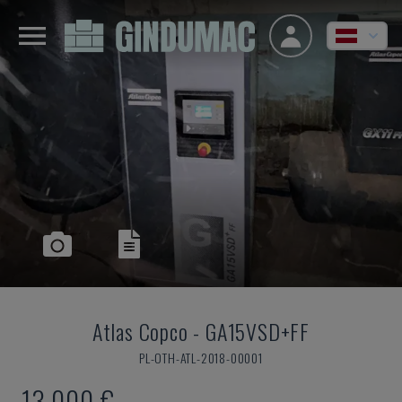
Atlas Copco
-
GA15VSD+FF
PL-OTH-ATL-2018-00001
13.000 €