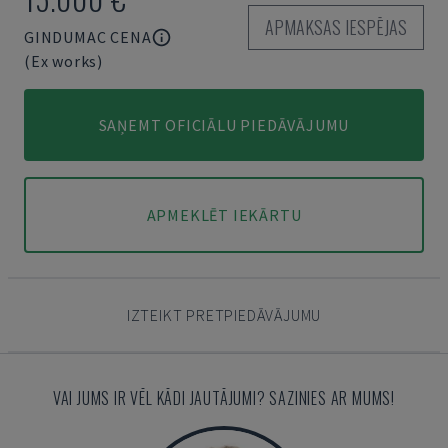
APMAKSAS IESPĒJAS
GINDUMAC CENA
(Ex works)
SAŅEMT OFICIĀLU PIEDĀVĀJUMU
APMEKLĒT IEKĀRTU
IZTEIKT PRETPIEDĀVĀJUMU
VAI JUMS IR VĒL KĀDI JAUTĀJUMI? SAZINIES AR MUMS!