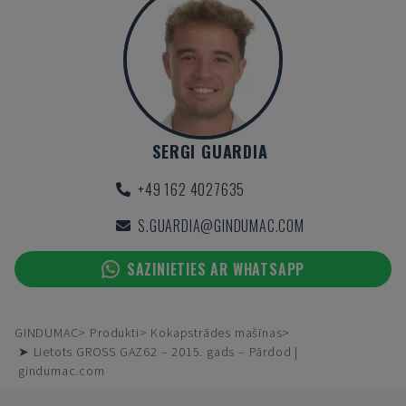
SERGI GUARDIA
+49 162 4027635
S.GUARDIA@GINDUMAC.COM
SAZINIETIES AR WHATSAPP
GINDUMAC
Produkti
Kokapstrādes mašīnas
➤ Lietots GROSS GAZ62 – 2015. gads – Pārdod |
gindumac.com