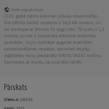
Rādīt oriģinālvalodā
2015. gadā ražots koksnes atlieku smalcinātājs.
Šim GROSS GAZ62 modelim ir 18,5 kW motors, un
tas darbojas ar ātrumu 91 apgr./min. Tā svars ir 1,3
tonnas, un tas ir paredzēts efektīvai materiālu
apstrādei. Ja jūs meklējat augstas kvalitātes
sasmalcināšanas iespējas, apsveriet iespēju
iegādāties mūsu piedāvāto GROSS GAZ62 mašīnu.
Sazinieties ar mums, lai uzzinātu vairāk.
Pārskats
ZĪMOLS
:
GROSS
GADS
:
2015