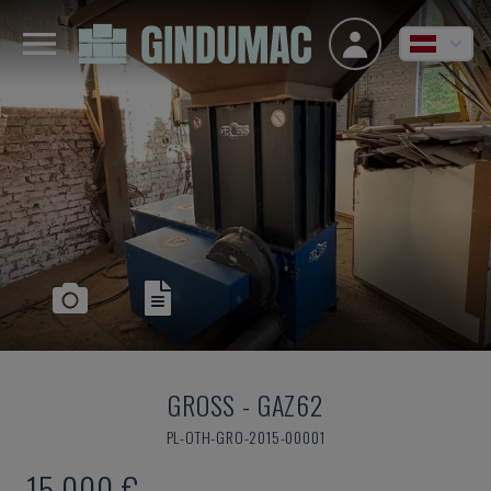
GROSS
-
GAZ62
PL-OTH-GRO-2015-00001
15.000 €