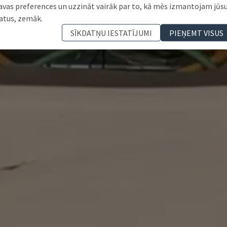
avas preferences un uzzināt vairāk par to, kā mēs izmantojam jūs
atus, zemāk.
SĪKDATŅU IESTATĪJUMI
PIEŅEMT VISUS