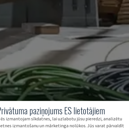
Privātuma paziņojums ES lietotājiem
ēs izmantojam sīkdatnes, lai uzlabotu jūsu pieredzi, analizētu
ietnes izmantošanu un mārketinga nolūkos. Jūs varat pārvaldīt