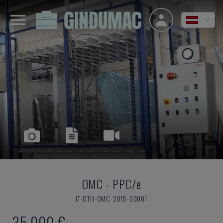
OMC
-
PPC/e
IT-OTH-OMC-2015-00001
35.000 €