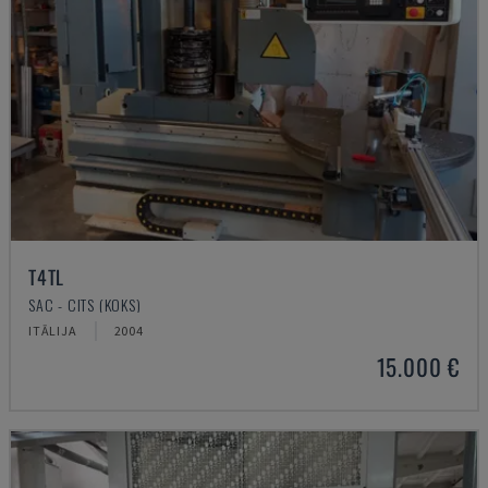
T4TL
SAC - CITS (KOKS)
ITĀLIJA
2004
15.000 €