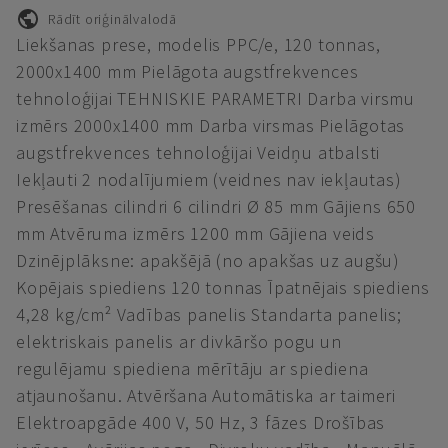
Rādīt oriģinālvalodā
Liekšanas prese, modelis PPC/e, 120 tonnas,
2000x1400 mm Pielāgota augstfrekvences
tehnoloģijai TEHNISKIE PARAMETRI Darba virsmu
izmērs 2000x1400 mm Darba virsmas Pielāgotas
augstfrekvences tehnoloģijai Veidņu atbalsti
Iekļauti 2 nodalījumiem (veidnes nav iekļautas)
Presēšanas cilindri 6 cilindri Ø 85 mm Gājiens 650
mm Atvēruma izmērs 1200 mm Gājiena veids
Dzinējplāksne: apakšējā (no apakšas uz augšu)
Kopējais spiediens 120 tonnas Īpatnējais spiediens
4,28 kg/cm² Vadības panelis Standarta panelis;
elektriskais panelis ar divkāršo pogu un
regulējamu spiediena mērītāju ar spiediena
atjaunošanu. Atvēršana Automātiska ar taimeri
Elektroapgāde 400 V, 50 Hz, 3 fāzes Drošības