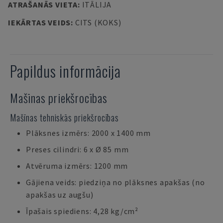
ATRAŠANĀS VIETA
:
ITĀLIJA
IEKĀRTAS VEIDS
:
CITS (KOKS)
Papildus informācija
Mašīnas priekšrocības
Mašīnas tehniskās priekšrocības
Plāksnes izmērs: 2000 x 1400 mm
Preses cilindri: 6 x Ø 85 mm
Atvēruma izmērs: 1200 mm
Gājiena veids: piedziņa no plāksnes apakšas (no
apakšas uz augšu)
Īpašais spiediens: 4,28 kg/cm²