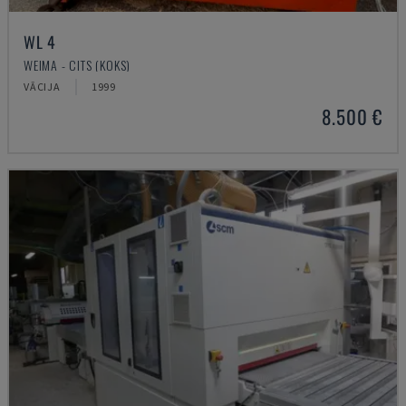
WL 4
WEIMA - CITS (KOKS)
VĀCIJA
1999
8.500 €