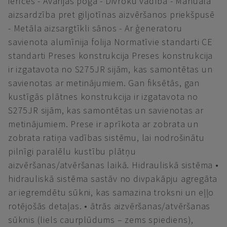
ierīces - Avārijas poga - Divroku vadība - Manuālā
aizsardzība pret giljotīnas aizvēršanos priekšpusē
- Metāla aizsargtīkli sānos - Ar ģeneratoru
savienota alumīnija folija Normatīvie standarti CE
standarti Preses konstrukcija Preses konstrukcija
ir izgatavota no S275JR sijām, kas samontētas un
savienotas ar metinājumiem. Gan fiksētās, gan
kustīgās plātnes konstrukcija ir izgatavota no
S275JR sijām, kas samontētas un savienotas ar
metinājumiem. Prese ir aprīkota ar zobrata un
zobrata ratiņa vadības sistēmu, lai nodrošinātu
pilnīgi paralēlu kustību plātņu
aizvēršanas/atvēršanas laikā. Hidrauliskā sistēma •
hidrauliskā sistēma sastāv no divpakāpju agregāta
ar iegremdētu sūkni, kas samazina troksni un eļļo
rotējošās detaļas. • ātrās aizvēršanas/atvēršanas
sūknis (liels caurplūdums – zems spiediens),