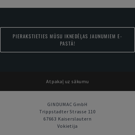
PIERAKSTIETIES MŪSU IKNEDĒĻAS JAUNUMIEM E-
PASTĀ!
Atpakaļ uz sākumu
GINDUMAC GmbH
Trippstadter Strasse 110
67663 Kaiserslautern
Vokietija