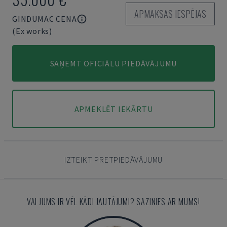
APMAKSAS IESPĒJAS
GINDUMAC CENA
(Ex works)
SAŅEMT OFICIĀLU PIEDĀVĀJUMU
APMEKLĒT IEKĀRTU
IZTEIKT PRETPIEDĀVĀJUMU
VAI JUMS IR VĒL KĀDI JAUTĀJUMI? SAZINIES AR MUMS!