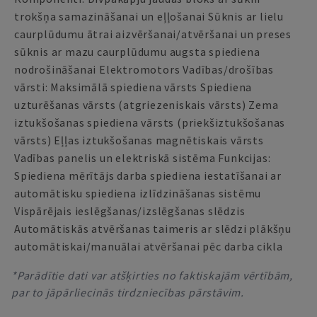
trokšņa samazināšanai un eļļošanai Sūknis ar lielu
caurplūdumu ātrai aizvēršanai/atvēršanai un preses
sūknis ar mazu caurplūdumu augsta spiediena
nodrošināšanai Elektromotors Vadības/drošības
vārsti: Maksimālā spiediena vārsts Spiediena
uzturēšanas vārsts (atgriezeniskais vārsts) Zema
iztukšošanas spiediena vārsts (priekšiztukšošanas
vārsts) Eļļas iztukšošanas magnētiskais vārsts
Vadības panelis un elektriskā sistēma Funkcijas:
Spiediena mērītājs darba spiediena iestatīšanai ar
automātisku spiediena izlīdzināšanas sistēmu
Vispārējais ieslēgšanas/izslēgšanas slēdzis
Automātiskās atvēršanas taimeris ar slēdzi plākšņu
automātiskai/manuālai atvēršanai pēc darba cikla
*Parādītie dati var atšķirties no faktiskajām vērtībām,
par to jāpārliecinās tirdzniecības pārstāvim.