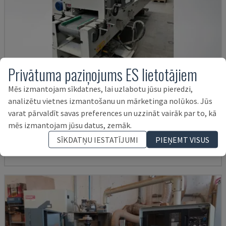
Privātuma paziņojums ES lietotājiem
Mēs izmantojam sīkdatnes, lai uzlabotu jūsu pieredzi,
analizētu vietnes izmantošanu un mārketinga nolūkos. Jūs
SMARTPARQUET MRF-2VS/300
varat pārvaldīt savas preferences un uzzināt vairāk par to, kā
CEFLA - CITS (KOKS)
mēs izmantojam jūsu datus, zemāk.
NĪDERLANDE
2011
SĪKDATŅU IESTATĪJUMI
PIEŅEMT VISUS
13.000 €