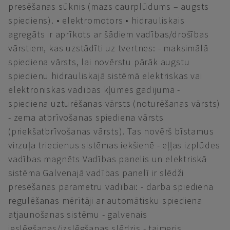
presēšanas sūknis (mazs caurplūdums – augsts
spiediens). • elektromotors • hidrauliskais
agregāts ir aprīkots ar šādiem vadības/drošības
vārstiem, kas uzstādīti uz tvertnes: - maksimālā
spiediena vārsts, lai novērstu pārāk augstu
spiedienu hidrauliskajā sistēmā elektriskas vai
elektroniskas vadības kļūmes gadījumā -
spiediena uzturēšanas vārsts (noturēšanas vārsts)
- zema atbrīvošanas spiediena vārsts
(priekšatbrīvošanas vārsts). Tas novērš bīstamus
virzuļa triecienus sistēmas iekšienē - eļļas izplūdes
vadības magnēts Vadības panelis un elektriskā
sistēma Galvenajā vadības panelī ir slēdži
presēšanas parametru vadībai: - darba spiediena
regulēšanas mērītāji ar automātisku spiediena
atjaunošanas sistēmu - galvenais
ieslēgšanas/izslēgšanas slēdzis - taimeris