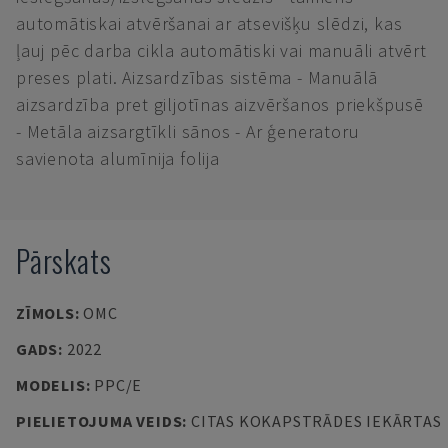
automātiskai atvēršanai ar atsevišķu slēdzi, kas
ļauj pēc darba cikla automātiski vai manuāli atvērt
preses plati. Aizsardzības sistēma - Manuālā
aizsardzība pret giljotīnas aizvēršanos priekšpusē
- Metāla aizsargtīkli sānos - Ar ģeneratoru
savienota alumīnija folija
Pārskats
ZĪMOLS
:
OMC
GADS
:
2022
MODELIS
:
PPC/E
PIELIETOJUMA VEIDS
:
CITAS KOKAPSTRĀDES IEKĀRTAS