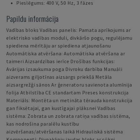
Pieslēgums: 400 V, 50 Hz, 3 fāzes
Papildu informācija
Vadības bloks Vadības panelis: Pamata aprīkojums ar
elektrisko vadības moduli, divkāršo pogu, regulējamu
spiediena mērītāju ar spiediena atjaunošanu
Automātiska atvēršana: Automātiska atvēršana ar
taimeri Aizsardzības ierīce Drošības funkcijas:
Avārijas izsaukuma poga Divroku darbība Manuāli
aizverams giljotīnas aizsargs priekšā Metāla
aizsargrežģi sānos Ar ģeneratoru savienota alumīnija
folija Atbilstība CE standartam Preses konstrukcija
Materiāls: Montēta un metināta tērauda konstrukcija
gan fiksētajai, gan kustīgajai plāksnei Vadības
sistēma: Zobrata un zobrata ratiņa vadības sistēma,
kas nodrošina paralēlu kustību
aizvēršanas/atvēršanas laikā Hidrauliskā sistēma
Komponenti: Divpakāpju jaudas bloks ar sūkni