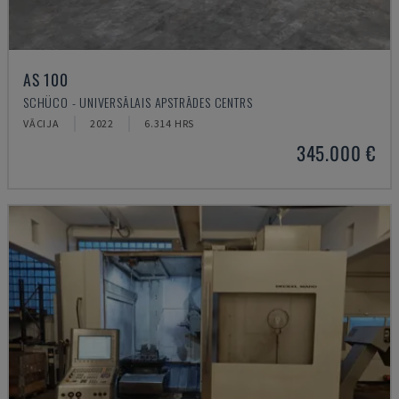
AS 100
SCHÜCO - UNIVERSĀLAIS APSTRĀDES CENTRS
VĀCIJA
2022
6.314 HRS
345.000 €