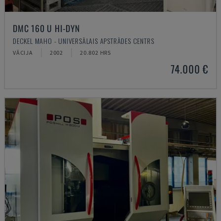
DMC 160 U HI-DYN
DECKEL MAHO - UNIVERSĀLAIS APSTRĀDES CENTRS
VĀCIJA
2002
20.802 HRS
74.000 €