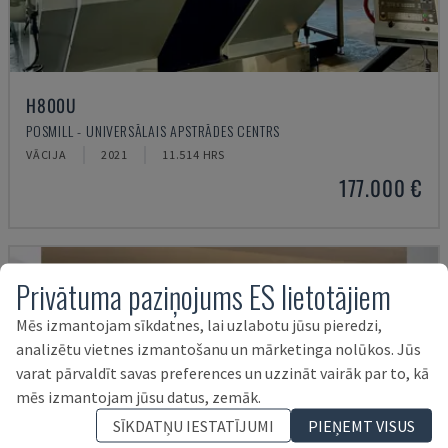
H800U
POSMILL - UNIVERSĀLAIS APSTRĀDES CENTRS
VĀCIJA
2021
11.514 HRS
177.000 €
Privātuma paziņojums ES lietotājiem
Mēs izmantojam sīkdatnes, lai uzlabotu jūsu pieredzi,
analizētu vietnes izmantošanu un mārketinga nolūkos. Jūs
varat pārvaldīt savas preferences un uzzināt vairāk par to, kā
mēs izmantojam jūsu datus, zemāk.
SĪKDATŅU IESTATĪJUMI
PIEŅEMT VISUS