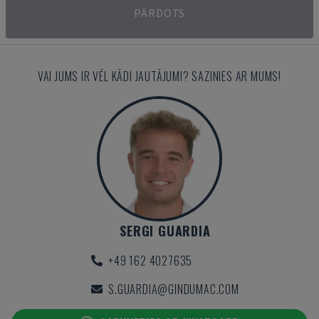
PĀRDOTS
VAI JUMS IR VĒL KĀDI JAUTĀJUMI? SAZINIES AR MUMS!
SERGI GUARDIA
+49 162 4027635
S.GUARDIA@GINDUMAC.COM