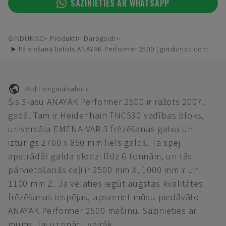
SAZINIETIES AR WHATSAPP
GINDUMAC
Produkti
Darbgaldi
➤ Pārdošanā lietots ANAYAK Performer 2500 | gindumac.com
Rādīt oriģinālvalodā
Šis 3-asu ANAYAK Performer 2500 ir ražots 2007.
gadā. Tam ir Heidenhain TNC530 vadības bloks,
universāla EMENA-VAR-3 frēzēšanas galva un
izturīgs 2700 x 850 mm liels galds. Tā spēj
apstrādāt galda slodzi līdz 6 tonnām, un tās
pārvietošanās ceļi ir 2500 mm X, 1000 mm Y un
1100 mm Z. Ja vēlaties iegūt augstas kvalitātes
frēzēšanas iespējas, apsveriet mūsu piedāvāto
ANAYAK Performer 2500 mašīnu. Sazinieties ar
mums, lai uzzinātu vairāk.