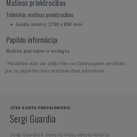
Mašīnas priekšrocības
Tehniskās mašīnas priekšrocības
Galda izmērs: 2700 x 850 mm
Papildu informācija
Mašīna joprojām ir ieslēgta
*Parādītie dati var atšķirties no faktiskajām vērtībām,
par to jāpārliecinās tirdzniecības pārstāvim.
JŪSU KONTA PĀRVALDNIEKS:
Sergi Guardia
Sergi Guardia
Ir viens no mūsu lietoto iekārtu