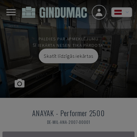
PALDIES PAR APMEKLĒJUMU
ŠĪ IEKĀRTA NESEN TIKA PĀRDOTA.
Skatīt līdzīgās iekārtas
ANAYAK
-
Performer 2500
DE-MIL-ANA-2007-00001