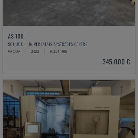
AS 100
SCHÜCO - UNIVERSĀLAIS APSTRĀDES CENTRS
VĀCIJA
2022
6.314 HRS
345.000 €