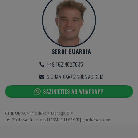
SERGI GUARDIA
+49 162 4027635
S.GUARDIA@GINDUMAC.COM
SAZINIETIES AR WHATSAPP
GINDUMAC
Produkti
Darbgaldi
➤ Pārdošanā lietots HERMLE U 630 T | gindumac.com