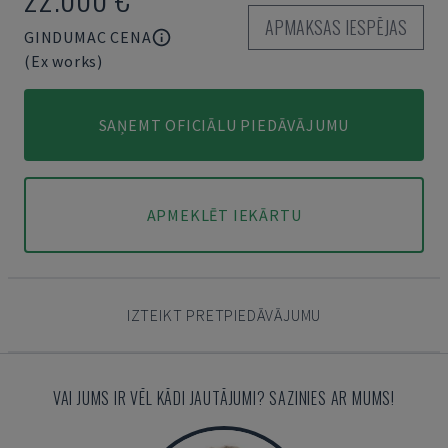
APMAKSAS IESPĒJAS
GINDUMAC CENA
(Ex works)
SAŅEMT OFICIĀLU PIEDĀVĀJUMU
APMEKLĒT IEKĀRTU
IZTEIKT PRETPIEDĀVĀJUMU
VAI JUMS IR VĒL KĀDI JAUTĀJUMI? SAZINIES AR MUMS!