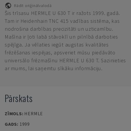
Rādīt oriģinālvalodā
Šis trīsasu HERMLE U 630 T ir ražots 1999. gadā.
Tam ir Heidenhain TNC 415 vadības sistēma, kas
nodrošina darbības precizitāti un uzticamību.
Mašīna ir ļoti labā stāvoklī un pilnībā darboties
spējīga. Ja vēlaties iegūt augstas kvalitātes
frēzēšanas iespējas, apsveriet mūsu piedāvāto
universālo frēzmašīnu HERMLE U 630 T. Sazinieties
ar mums, lai saņemtu sīkāku informāciju.
Pārskats
ZĪMOLS
:
HERMLE
GADS
:
1999