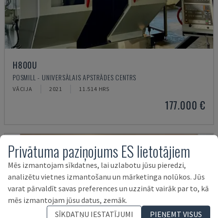
H800U
POSMILL - UNIVERSĀLAIS APSTRĀDES CENTRS
VĀCIJA
2021
11.514 HRS
177.000 €
Privātuma paziņojums ES lietotājiem
Mēs izmantojam sīkdatnes, lai uzlabotu jūsu pieredzi,
analizētu vietnes izmantošanu un mārketinga nolūkos. Jūs
varat pārvaldīt savas preferences un uzzināt vairāk par to, kā
mēs izmantojam jūsu datus, zemāk.
SĪKDATŅU IESTATĪJUMI
PIEŅEMT VISUS