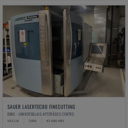
SAUER LASERTEC80 FINECUTTING
DMG - UNIVERSĀLAIS APSTRĀDES CENTRS
VĀCIJA
2006
43.686 HRS