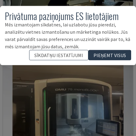
Privātuma paziņojums ES lietotājiem
H800U
Mēs izmantojam sīkdatnes, lai uzlabotu jūsu pieredzi,
POSMILL - UNIVERSĀLAIS APSTRĀDES CENTRS
analizētu vietnes izmantošanu un mārketinga nolūkos. Jūs
VĀCIJA
2021
11.514 HRS
varat pārvaldīt savas preferences un uzzināt vairāk par to, kā
177.000 €
mēs izmantojam jūsu datus, zemāk.
SĪKDATŅU IESTATĪJUMI
PIEŅEMT VISUS