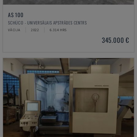
AS 100
SCHÜCO - UNIVERSĀLAIS APSTRĀDES CENTRS
VĀCIJA
2022
6.314 HRS
345.000 €