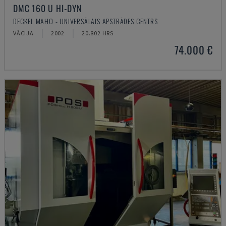
DMC 160 U HI-DYN
DECKEL MAHO - UNIVERSĀLAIS APSTRĀDES CENTRS
VĀCIJA
2002
20.802 HRS
74.000 €