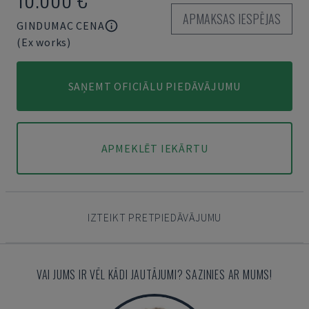
APMAKSAS IESPĒJAS
GINDUMAC CENA
(Ex works)
SAŅEMT OFICIĀLU PIEDĀVĀJUMU
APMEKLĒT IEKĀRTU
IZTEIKT PRETPIEDĀVĀJUMU
VAI JUMS IR VĒL KĀDI JAUTĀJUMI? SAZINIES AR MUMS!