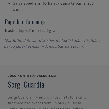
Gaisa spiediens: 65 bāri // gaisa tilpums: 250
l/min
Papildu informācija
Mašīna joprojām ir ieslēgta
*Parādītie dati var atšķirties no faktiskajām vērtībām,
par to jāpārliecinās tirdzniecības pārstāvim.
JŪSU KONTA PĀRVALDNIEKS:
Sergi Guardia
Sergi Guardia
Ir viens no mūsu lietoto iekārtu
tirdzniecības ekspertiem un būs jūsu tiešā
kontaktpersona, lai atbildētu uz jebkādiem