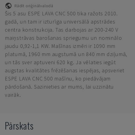
Rādīt oriģinālvalodā
Šis 5 asu ESPE LAVA CNC 500 tika ražots 2010.
gadā, un tam ir izturīga universālā apstrādes
centra konstrukcija. Tas darbojas ar 200-240 V
maiņstrāvas barošanas spriegumu un nominālo
jaudu 0,92-1,1 KW. Mašīnas izmēri ir 1090 mm
platumā, 1960 mm augstumā un 840 mm dziļumā,
un tās sver aptuveni 620 kg. Ja vēlaties iegūt
augstas kvalitātes frēzēšanas iespējas, apsveriet
ESPE LAVA CNC 500 mašīnu, ko piedāvājam
pārdošanā. Sazinieties ar mums, lai uzzinātu
vairāk.
Pārskats