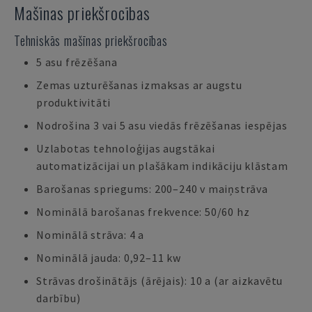
Mašīnas priekšrocības
Tehniskās mašīnas priekšrocības
5 asu frēzēšana
Zemas uzturēšanas izmaksas ar augstu
produktivitāti
Nodrošina 3 vai 5 asu viedās frēzēšanas iespējas
Uzlabotas tehnoloģijas augstākai
automatizācijai un plašākam indikāciju klāstam
Barošanas spriegums: 200–240 v maiņstrāva
Nominālā barošanas frekvence: 50/60 hz
Nominālā strāva: 4 a
Nominālā jauda: 0,92–11 kw
Strāvas drošinātājs (ārējais): 10 a (ar aizkavētu
darbību)