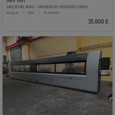
DMU 100T
DMG DECKEL MAHO - UNIVERSĀLAIS APSTRĀDES CENTRS
BEĻĢIJA
2003
30.195 HRS
35.000 €