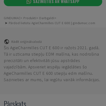
SAZINIETIES AR WHATSAPP
GINDUMAC
Produkti
Darbgaldi
➤ Pārdod lietotu AgieCharmilles CUT E 600 | gindumac.com
Rādīt oriģinālvalodā
Šis AgieCharmilles CUT E 600 ir ražots 2021. gadā.
Tā ir uzticama stiepļu EDM mašīna, kas nodrošina
precizitāti un efektivitāti jūsu apstrādes
vajadzībām. Apsveriet iespēju iegādāties šo
AgieCharmilles CUT E 600 stiepļu edm mašīnu.
Sazinieties ar mums, lai iegūtu vairāk informācijas.
Pārskats