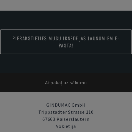
PIERAKSTIETIES MŪSU IKNEDĒĻAS JAUNUMIEM E-
PASTĀ!
Atpakaļ uz sākumu
GINDUMAC GmbH
Trippstadter Strasse 110
67663 Kaiserslautern
Vokietija