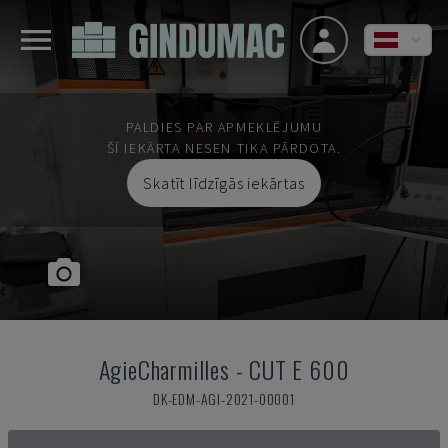
PALDIES PAR APMEKLĒJUMU
ŠĪ IEKĀRTA NESEN TIKA PĀRDOTA.
Skatīt līdzīgās iekārtas
AgieCharmilles
-
CUT E 600
DK-EDM-AGI-2021-00001