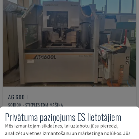
AG 600 L
SODICK - STIEPLES EDM MAŠĪNA
Privātuma paziņojums ES lietotājiem
ITĀLIJA
2011
67.000 €
Mēs izmantojam sīkdatnes, lai uzlabotu jūsu pieredzi,
analizētu vietnes izmantošanu un mārketinga nolūkos. Jūs