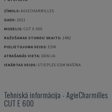
ZĪMOLS
:
AGIECHARMILLES
GADS
:
2021
MODELIS
:
CUT E 600
RAŽOŠANAS STUNDU SKAITS
:
2482
PIELIETOJUMA VEIDS
:
EDM
ATRAŠANĀS VIETA
:
DĀNIJA
IEKĀRTAS VEIDS
:
STIEPLES EDM MAŠĪNA
Tehniskā informācija
-
AgieCharmilles
CUT E 600