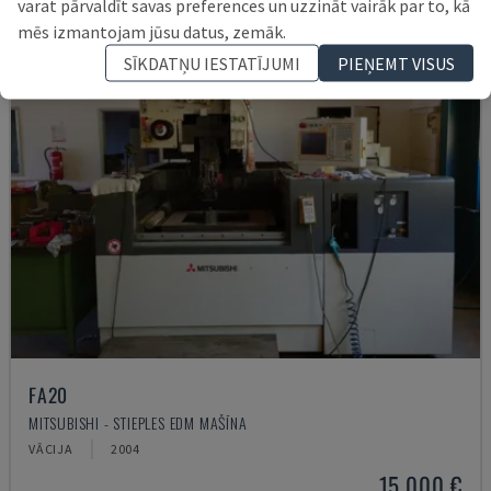
varat pārvaldīt savas preferences un uzzināt vairāk par to, kā
mēs izmantojam jūsu datus, zemāk.
SĪKDATŅU IESTATĪJUMI
PIEŅEMT VISUS
FA20
MITSUBISHI - STIEPLES EDM MAŠĪNA
VĀCIJA
2004
15.000 €