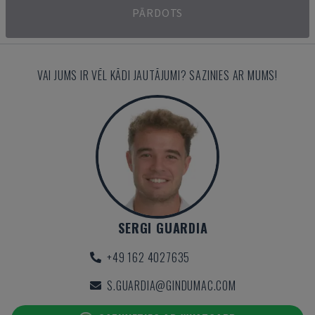
PĀRDOTS
VAI JUMS IR VĒL KĀDI JAUTĀJUMI? SAZINIES AR MUMS!
SERGI GUARDIA
+49 162 4027635
S.GUARDIA@GINDUMAC.COM