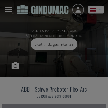
PALDIES PAR APMEKLĒJUMU
ŠĪ IEKĀRTA NESEN TIKA PĀRDOTA.
Skatīt līdzīgās iekārtas
ABB
-
Schweißroboter Flex Arc
DE-ROB-ABB-2019-00001