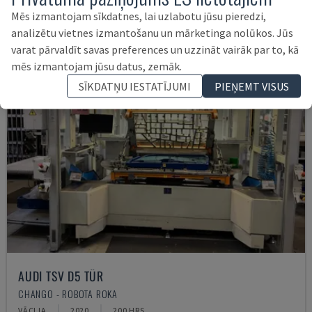
Mēs izmantojam sīkdatnes, lai uzlabotu jūsu pieredzi,
analizētu vietnes izmantošanu un mārketinga nolūkos. Jūs
varat pārvaldīt savas preferences un uzzināt vairāk par to, kā
mēs izmantojam jūsu datus, zemāk.
SĪKDATŅU IESTATĪJUMI
PIEŅEMT VISUS
AUDI TSV D5 TÜR
CHANGO - ROBOTA ROKA
VĀCIJA
2020
200 HRS