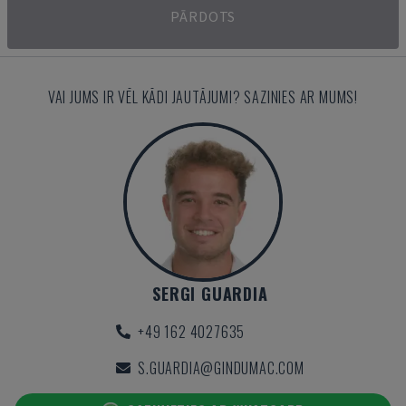
PĀRDOTS
VAI JUMS IR VĒL KĀDI JAUTĀJUMI? SAZINIES AR MUMS!
SERGI GUARDIA
+49 162 4027635
S.GUARDIA@GINDUMAC.COM