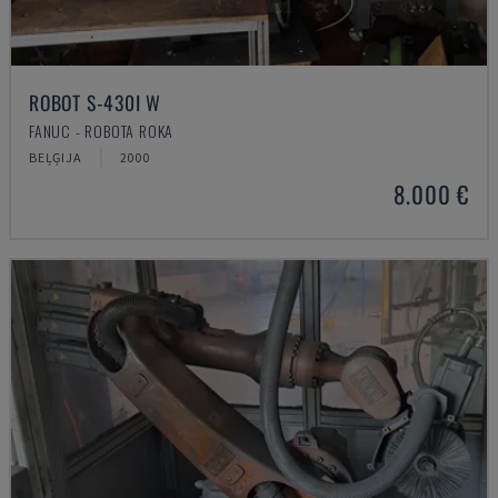
ROBOT S-430I W
FANUC - ROBOTA ROKA
BEĻĢIJA
2000
8.000 €