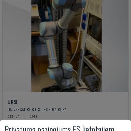
UR5E
UNIVERSAL ROBOTS - ROBOTA ROKA
ČEHIJA
2019
17.500 €
Privātuma paziņojums ES lietotājiem