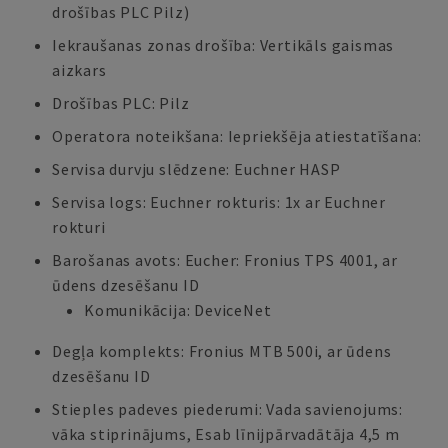
drošības PLC Pilz)
Iekraušanas zonas drošība: Vertikāls gaismas
aizkars
Drošības PLC: Pilz
Operatora noteikšana: Iepriekšēja atiestatīšana:
Servisa durvju slēdzene: Euchner HASP
Servisa logs: Euchner rokturis: 1x ar Euchner
rokturi
Barošanas avots: Eucher: Fronius TPS 4001, ar
ūdens dzesēšanu ID
Komunikācija: DeviceNet
Degļa komplekts: Fronius MTB 500i, ar ūdens
dzesēšanu ID
Stieples padeves piederumi: Vada savienojums:
vāka stiprinājums, Esab līnijpārvadātāja 4,5 m