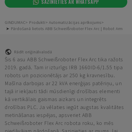
SAZINIETIES AR WHATSAPP
GINDUMAC
Produkti
Automatizācijas aprīkojums
➤ Pārdošanā lietots ABB Schweißroboter Flex Arc | Robot Arm
Rādīt oriģinālvalodā
Šis 6 asu ABB Schweißroboter Flex Arc tika ražots
2019. gadā. Tam ir izturīgs IRB 1660ID-6/1.55 tipa
robots un pozicionētājs ar 250 kg kravnesību.
Mašīna darbojas ar 22 kVA enerģijas patēriņu, un
tajā ir iekļauti tādi mūsdienīgi drošības elementi
kā vertikālais gaismas aizkars un integrēts
drošības PLC. Ja vēlaties iegūt augstas kvalitātes
metināšanas iespējas, apsveriet ABB
Schweißroboter Flex Arc robota roku, ko mēs
piedāvājam pārdošanā. Sazinieties ar mums, lai