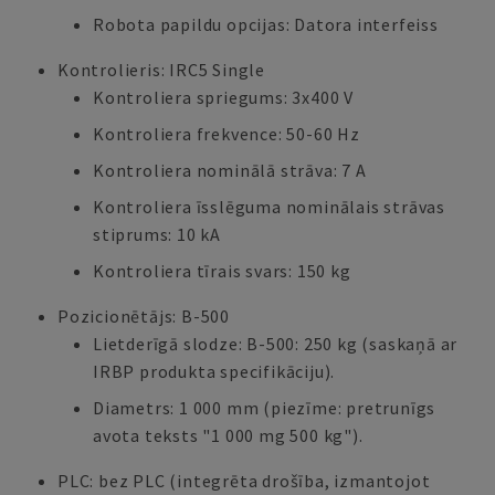
Robota papildu opcijas: Datora interfeiss
Kontrolieris: IRC5 Single
Kontroliera spriegums: 3x400 V
Kontroliera frekvence: 50-60 Hz
Kontroliera nominālā strāva: 7 A
Kontroliera īsslēguma nominālais strāvas
stiprums: 10 kA
Kontroliera tīrais svars: 150 kg
Pozicionētājs: B-500
Lietderīgā slodze: B-500: 250 kg (saskaņā ar
IRBP produkta specifikāciju).
Diametrs: 1 000 mm (piezīme: pretrunīgs
avota teksts "1 000 mg 500 kg").
PLC: bez PLC (integrēta drošība, izmantojot