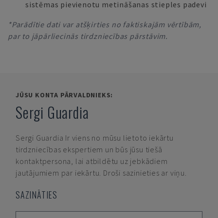
sistēmas pievienotu metināšanas stieples padevi
*Parādītie dati var atšķirties no faktiskajām vērtībām,
par to jāpārliecinās tirdzniecības pārstāvim.
JŪSU KONTA PĀRVALDNIEKS:
Sergi Guardia
Sergi Guardia
Ir viens no mūsu lietoto iekārtu
tirdzniecības ekspertiem un būs jūsu tiešā
kontaktpersona, lai atbildētu uz jebkādiem
jautājumiem par iekārtu. Droši sazinieties ar viņu.
SAZINĀTIES