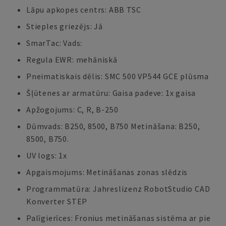
Lāpu apkopes centrs: ABB TSC
Stieples griezējs: Jā
SmarTac: Vads:
Regula EWR: mehāniskā
Pneimatiskais dēlis: SMC 500 VP544 GCE plūsma
Šļūtenes ar armatūru: Gaisa padeve: 1x gaisa
Apžogojums: C, R, B-250
Dūmvads: B250, 8500, B750 Metināšana: B250,
8500, B750.
UV logs: 1x
Apgaismojums: Metināšanas zonas slēdzis
Programmatūra: Jahreslizenz RobotStudio CAD
Konverter STEP
Palīgierīces: Fronius metināšanas sistēma ar pie