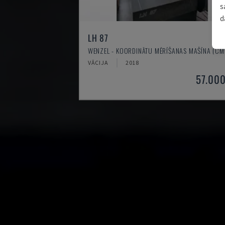
s
d
LH 87
WENZEL - KOORDINĀTU MĒRĪŠANAS MAŠĪNA (CM
VĀCIJA
2018
57.000