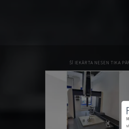
ŠĪ IEKĀRTA NESEN TIKA P
M
v