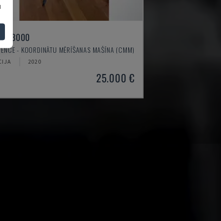
u
M C3000
YENCE - KOORDINĀTU MĒRĪŠANAS MAŠĪNA (CMM)
CIJA
2020
25.000 €