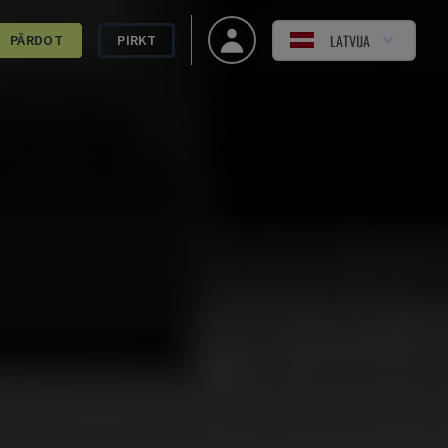
LATVIJA
PĀRDOT
PIRKT