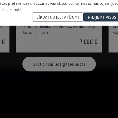
avas preferences un uzzināt vairāk par to, kā mēs izmantojam jūs
atus, zemāk.
SĪKDATŅU IESTATĪJUMI
PIEŅEMT VISUS
DERBY 454
W
M)
ETALON - KOORDINĀTU MĒRĪŠANAS MAŠĪNA (CMM)
KE
DĀNIJA
2001
VĀ
 €
7.000 €
Skatīt visas līdzīgās iekārtas