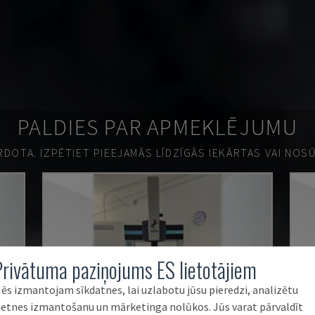
PALDIES PAR APMEKLĒJUMU
ĀRDOTA.
IZPĒTIET PIEEJAMĀS LĪDZĪGĀS IEKĀRTAS VAI NOS
Privātuma paziņojums ES lietotājiem
ēs izmantojam sīkdatnes, lai uzlabotu jūsu pieredzi, analizētu
ietnes izmantošanu un mārketinga nolūkos. Jūs varat pārvaldīt