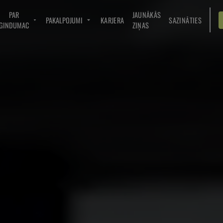
PAR
JAUNĀKĀS
PAKALPOJUMI
KARJERA
SAZINĀTIES
GINDUMAC
ZIŅAS