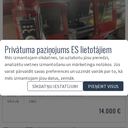
Privātuma paziņojums ES lietotājiem
Mēs izmantojam sīkdatnes, lai uzlabotu jūsu pieredzi,
analizētu vietnes izmantošanu un mārketinga nolūkos. Jūs
varat pārvaldīt savas preferences un uzzināt vairāk par to, kā
mēs izmantojam jūsu datus, zemāk.
SĪKDATŅU IESTATĪJUMI
PIEŅEMT VISUS
EMCOMAT 200X1000
EMCO - HORIZONTĀLĀS VIRPOŠANAS MAŠĪNAS
VĀCIJA
2001
14.000 €