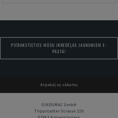
PIERAKSTIETIES MŪSU IKNEDĒĻAS JAUNUMIEM E-
PASTĀ!
Atpakaļ uz sākumu
GINDUMAC GmbH
Trippstadter Strasse 110
67663 Kaiserslautern