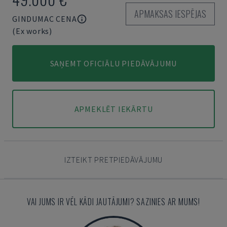
APMAKSAS IESPĒJAS
GINDUMAC CENA
(Ex works)
SAŅEMT OFICIĀLU PIEDĀVĀJUMU
APMEKLĒT IEKĀRTU
IZTEIKT PRETPIEDĀVĀJUMU
VAI JUMS IR VĒL KĀDI JAUTĀJUMI? SAZINIES AR MUMS!