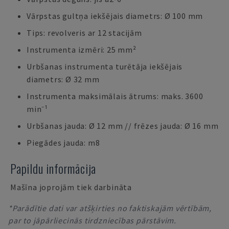
Vārpstas gultņa iekšējais diametrs: Ø 100 mm
Tips: revolveris ar 12 stacijām
Instrumenta izmēri: 25 mm²
Urbšanas instrumenta turētāja iekšējais
diametrs: Ø 32 mm
Instrumenta maksimālais ātrums: maks. 3600
min⁻¹
Urbšanas jauda: Ø 12 mm // frēzes jauda: Ø 16 mm
Piegādes jauda: m8
Papildu informācija
Mašīna joprojām tiek darbināta
*Parādītie dati var atšķirties no faktiskajām vērtībām,
par to jāpārliecinās tirdzniecības pārstāvim.