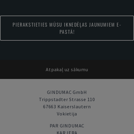
PIERAKSTIETIES MŪSU IKNEDĒĻAS JAUNUMIEM E-
PASTĀ!
Atpakaļ uz sākumu
GINDUMAC GmbH
Trippstadter Strasse 110
67663 Kaiserslautern
Vokietija
PAR GINDUMAC
KARJERA