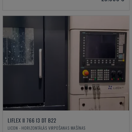
LIFLEX II 766 I3 DT B22
LICON - HORIZONTĀLĀS VIRPOŠANAS MAŠĪNAS