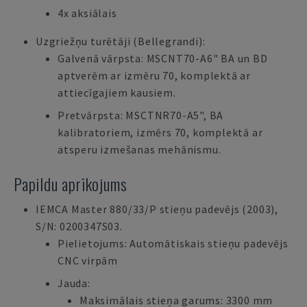
4x aksiālais
Uzgriežņu turētāji (Bellegrandi):
Galvenā vārpsta: MSCNT70-A6" BA un BD
aptverēm ar izmēru 70, komplektā ar
attiecīgajiem kausiem.
Pretvārpsta: MSCTNR70-A5", BA
kalibratoriem, izmērs 70, komplektā ar
atsperu izmešanas mehānismu.
Papildu aprīkojums
IEMCA Master 880/33/P stieņu padevējs (2003),
S/N: 0200347S03.
Pielietojums: Automātiskais stieņu padevējs
CNC virpām
Jauda:
Maksimālais stieņa garums: 3300 mm