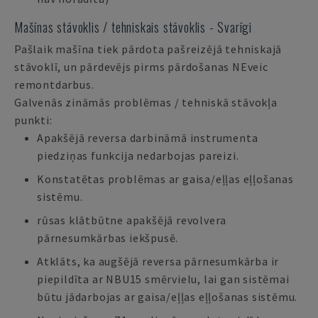
Mašīnas stāvoklis / tehniskais stāvoklis - Svarīgi
Pašlaik mašīna tiek pārdota pašreizējā tehniskajā
stāvoklī, un pārdevējs pirms pārdošanas NEveic
remontdarbus.
Galvenās zināmās problēmas / tehniskā stāvokļa
punkti:
Apakšējā reversa darbināmā instrumenta
piedziņas funkcija nedarbojas pareizi.
Konstatētas problēmas ar gaisa/eļļas eļļošanas
sistēmu.
rūsas klātbūtne apakšējā revolvera
pārnesumkārbas iekšpusē.
Atklāts, ka augšējā reversa pārnesumkārba ir
piepildīta ar NBU15 smērvielu, lai gan sistēmai
būtu jādarbojas ar gaisa/eļļas eļļošanas sistēmu.