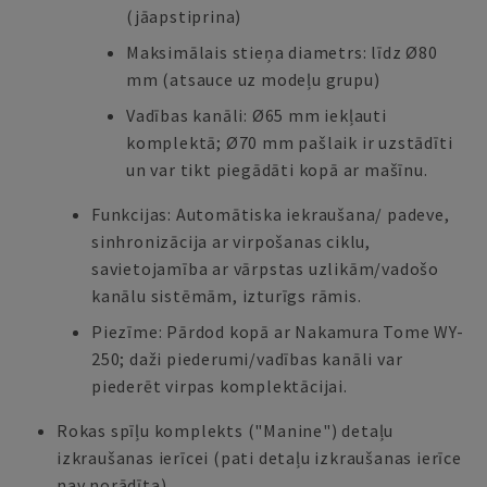
(jāapstiprina)
Maksimālais stieņa diametrs: līdz Ø80
mm (atsauce uz modeļu grupu)
Vadības kanāli: Ø65 mm iekļauti
komplektā; Ø70 mm pašlaik ir uzstādīti
un var tikt piegādāti kopā ar mašīnu.
Funkcijas: Automātiska iekraušana/ padeve,
sinhronizācija ar virpošanas ciklu,
savietojamība ar vārpstas uzlikām/vadošo
kanālu sistēmām, izturīgs rāmis.
Piezīme: Pārdod kopā ar Nakamura Tome WY-
250; daži piederumi/vadības kanāli var
piederēt virpas komplektācijai.
Rokas spīļu komplekts ("Manine") detaļu
izkraušanas ierīcei (pati detaļu izkraušanas ierīce
nav norādīta)