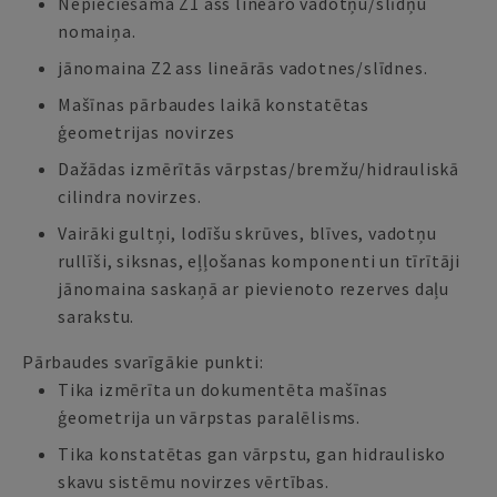
Nepieciešama Z1 ass lineāro vadotņu/slīdņu
nomaiņa.
jānomaina Z2 ass lineārās vadotnes/slīdnes.
Mašīnas pārbaudes laikā konstatētas
ģeometrijas novirzes
Dažādas izmērītās vārpstas/bremžu/hidrauliskā
cilindra novirzes.
Vairāki gultņi, lodīšu skrūves, blīves, vadotņu
rullīši, siksnas, eļļošanas komponenti un tīrītāji
jānomaina saskaņā ar pievienoto rezerves daļu
sarakstu.
Pārbaudes svarīgākie punkti:
Tika izmērīta un dokumentēta mašīnas
ģeometrija un vārpstas paralēlisms.
Tika konstatētas gan vārpstu, gan hidraulisko
skavu sistēmu novirzes vērtības.