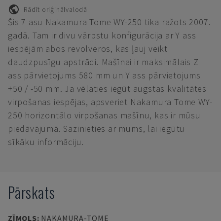
Rādīt oriģinālvalodā
Šis 7 asu Nakamura Tome WY-250 tika ražots 2007.
gadā. Tam ir divu vārpstu konfigurācija ar Y ass
iespējām abos revolveros, kas ļauj veikt
daudzpusīgu apstrādi. Mašīnai ir maksimālais Z
ass pārvietojums 580 mm un Y ass pārvietojums
+50 / -50 mm. Ja vēlaties iegūt augstas kvalitātes
virpošanas iespējas, apsveriet Nakamura Tome WY-
250 horizontālo virpošanas mašīnu, kas ir mūsu
piedāvājumā. Sazinieties ar mums, lai iegūtu
sīkāku informāciju.
Pārskats
ZĪMOLS
:
NAKAMURA-TOME