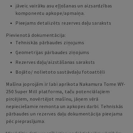
jāveic vairāku asu eļļošanas un aizsardzības
komponentu apkope/apmaiņa.
Pieejams detalizēts rezerves daļu saraksts
Pievienotā dokumentācija:
Tehniskās pārbaudes ziņojums
Ģeometrijas pārbaudes ziņojums
Rezerves daļu/aizstāšanas saraksts
Bojāto/ nolietoto sastāvdaļu fotoattēli
Mašīna joprojām ir labi aprīkota Nakamura Tome WY-
250 Super Mill platforma, taču potenciālajiem
pircējiem, novērtējot mašīnu, jāņem vērā
nepieciešamie remonta un apkopes darbi. Tehniskās
pārbaudes un rezerves daļu dokumentācija pieejama
pēc pieprasījuma.