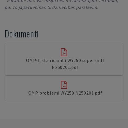
*Parādītie dati var atšķirties no faktiskajām vērtībām,
par to jāpārliecinās tirdzniecības pārstāvim.
Dokumenti
OMP-Lista ricambi WY250 super mill
N250201.pdf
OMP problemi WY250 N250201.pdf