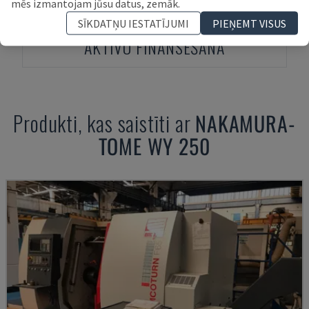
mēs izmantojam jūsu datus, zemāk.
SĪKDATŅU IESTATĪJUMI
PIEŅEMT VISUS
AKTĪVU FINANSĒŠANA
Produkti, kas saistīti ar
NAKAMURA-
TOME
WY 250