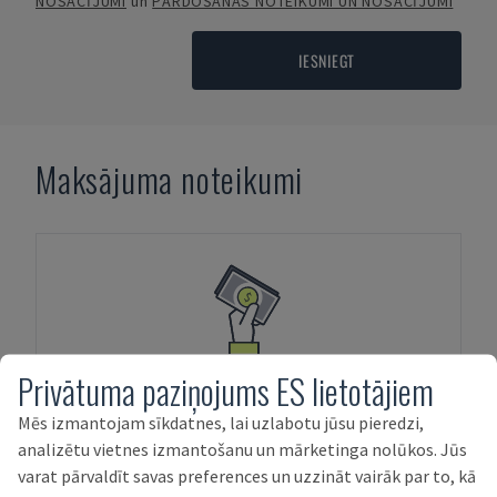
NOSACĪJUMI
un
PĀRDOŠANAS NOTEIKUMI UN NOSACĪJUMI
IESNIEGT
Maksājuma noteikumi
AVANSA MAKSĀJUMI
Privātuma paziņojums ES lietotājiem
Mēs izmantojam sīkdatnes, lai uzlabotu jūsu pieredzi,
analizētu vietnes izmantošanu un mārketinga nolūkos. Jūs
varat pārvaldīt savas preferences un uzzināt vairāk par to, kā