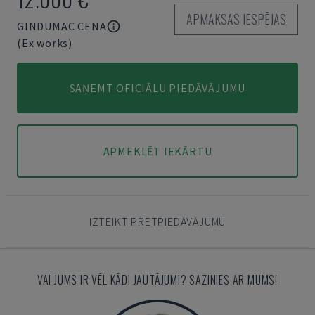
APMAKSAS IESPĒJAS
GINDUMAC CENA
(Ex works)
SAŅEMT OFICIĀLU PIEDĀVĀJUMU
APMEKLĒT IEKĀRTU
IZTEIKT PRETPIEDĀVĀJUMU
VAI JUMS IR VĒL KĀDI JAUTĀJUMI? SAZINIES AR MUMS!