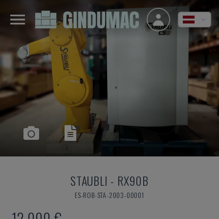
STAUBLI
-
RX90B
ES-ROB-STA-2003-00001
12.000 €