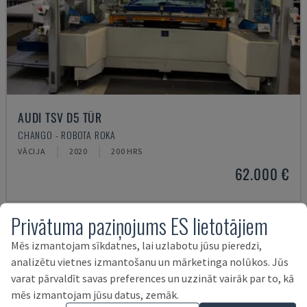
AUDI TSV D5 TÜR
CHANGO - ROBOTA ROKA
VĀCIJA
2020
200 HRS
62.000 €
Privātuma paziņojums ES lietotājiem
Mēs izmantojam sīkdatnes, lai uzlabotu jūsu pieredzi,
analizētu vietnes izmantošanu un mārketinga nolūkos. Jūs
varat pārvaldīt savas preferences un uzzināt vairāk par to, kā
mēs izmantojam jūsu datus, zemāk.