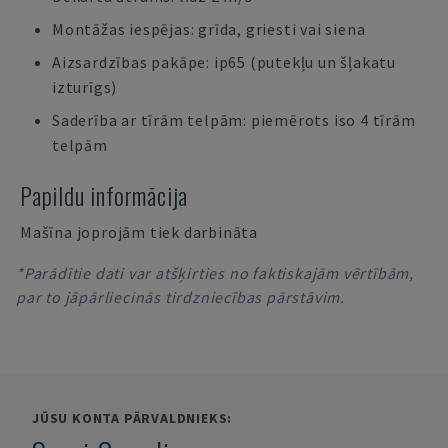
Montāžas iespējas: grīda, griesti vai siena
Aizsardzības pakāpe: ip65 (putekļu un šļakatu
izturīgs)
Saderība ar tīrām telpām: piemērots iso 4 tīrām
telpām
Papildu informācija
Mašīna joprojām tiek darbināta
*Parādītie dati var atšķirties no faktiskajām vērtībām,
par to jāpārliecinās tirdzniecības pārstāvim.
JŪSU KONTA PĀRVALDNIEKS: