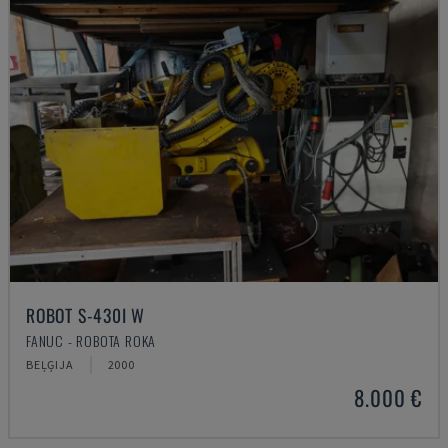
ROBOT S-430I W
FANUC - ROBOTA ROKA
BEĻĢIJA
2000
8.000 €