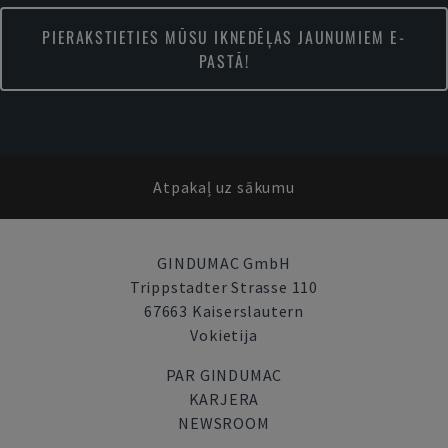
PIERAKSTIETIES MŪSU IKNEDĒĻAS JAUNUMIEM E-
PASTĀ!
Atpakaļ uz sākumu
GINDUMAC GmbH
Trippstadter Strasse 110
67663 Kaiserslautern
Vokietija
PAR GINDUMAC
KARJERA
NEWSROOM