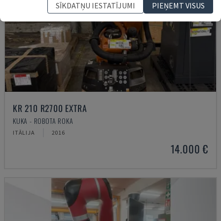
SĪKDATŅU IESTATĪJUMI
PIEŅEMT VISUS
KR 210 R2700 EXTRA
KUKA - ROBOTA ROKA
ITĀLIJA
2016
14.000 €