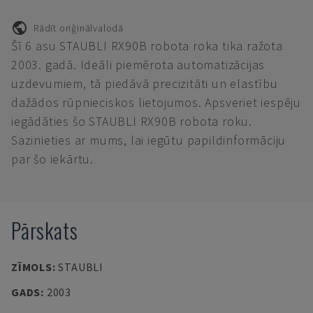
Rādīt oriģinālvalodā
Šī 6 asu STAUBLI RX90B robota roka tika ražota
2003. gadā. Ideāli piemērota automatizācijas
uzdevumiem, tā piedāvā precizitāti un elastību
dažādos rūpnieciskos lietojumos. Apsveriet iespēju
iegādāties šo STAUBLI RX90B robota roku.
Sazinieties ar mums, lai iegūtu papildinformāciju
par šo iekārtu.
Pārskats
ZĪMOLS
:
STAUBLI
GADS
:
2003